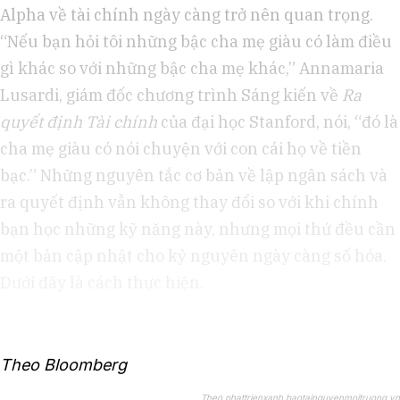
Alpha về tài chính ngày càng trở nên quan trọng.
“Nếu bạn hỏi tôi những bậc cha mẹ giàu có làm điều
gì khác so với những bậc cha mẹ khác,” Annamaria
Lusardi, giám đốc chương trình Sáng kiến về
Ra
quyết định Tài chính
của đại học Stanford, nói, “đó là
cha mẹ giàu có nói chuyện với con cái họ về tiền
bạc.” Những nguyên tắc cơ bản về lập ngân sách và
ra quyết định vẫn không thay đổi so với khi chính
bạn học những kỹ năng này, nhưng mọi thứ đều cần
một bản cập nhật cho kỷ nguyên ngày càng số hóa.
Dưới đây là cách thực hiện.
Theo Bloomberg
Theo phattrienxanh.baotainguyenmoitruong.vn