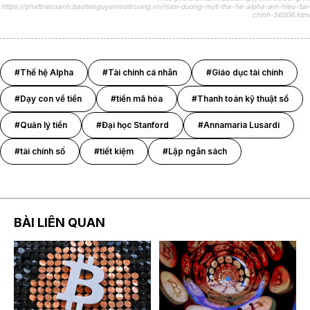
https://phattrienxanh.baotainguyenmoitruong.vn/nuoi-duong-mot-the-he-alpha-am-hieu-tai-
chinh-56506.html
#Thế hệ Alpha
#Tài chính cá nhân
#Giáo dục tài chính
#Dạy con về tiền
#tiền mã hóa
#Thanh toán kỹ thuật số
#Quản lý tiền
#Đại học Stanford
#Annamaria Lusardi
#tài chính số
#tiết kiệm
#Lập ngân sách
BÀI LIÊN QUAN