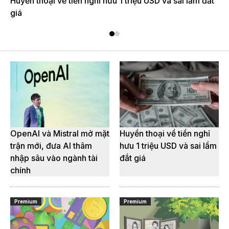
Huyền thoại về tiền nghỉ hưu 1 triệu USD và sai lầm đắt
giá
OpenAI và Mistral mở mặt
Huyền thoại về tiền nghỉ
trận mới, đưa AI thâm
hưu 1 triệu USD và sai lầm
nhập sâu vào ngành tài
đắt giá
chính
Premium
Premium