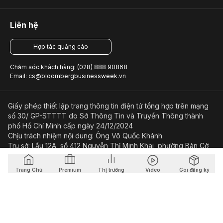
Liên hệ
Hợp tác quảng cáo
Chăm sóc khách hàng: (028) 888 90868
Email: cs@bloombergbusinessweek.vn
Giấy phép thiết lập trang thông tin điện tử tổng hợp trên mạng
số 30/ GP-STTTT do Sở Thông Tin và Truyền Thông thành
phố Hồ Chí Minh cấp ngày 24/12/2024
Chịu trách nhiệm nội dung: Ông Võ Quốc Khánh
Trụ sở: Lầu 12A, số 412 Nguyễn Thị Minh Khai, phường Bàn Cờ,
Thành phố Hồ Chí Minh
Điện thoại: (028) 8889.0868
Trang Chủ
Premium
Thị trường
Video
Gói đăng ký
Email: bientap@bloombergbusinessweek.vn
Điều kiện và điều khoản sử dụng
Chính sách bảo mật
© Copyright 2023-2026 Công ty Cổ phần Beacon Asia Media