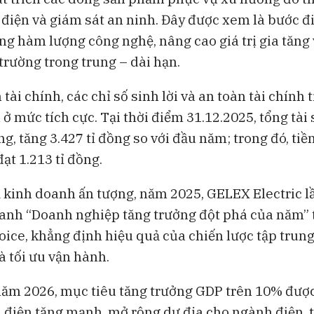
i điện và giám sát an ninh. Đây được xem là bước đi
ng hàm lượng công nghệ, nâng cao giá trị gia tăng
trường trong trung – dài hạn.
 tài chính, các chỉ số sinh lời và an toàn tài chính 
 ở mức tích cực. Tại thời điểm 31.12.2025, tổng tài 
ng, tăng 3.427 tỉ đồng so với đầu năm; trong đó, tiề
ạt 1.213 tỉ đồng.
 kinh doanh ấn tượng, năm 2025, GELEX Electric l
anh “Doanh nghiệp tăng trưởng đột phá của năm” t
ice, khẳng định hiệu quả của chiến lược tập trung
và tối ưu vận hành.
ăm 2026, mục tiêu tăng trưởng GDP trên 10% được
 điện tăng mạnh, mở rộng dư địa cho ngành điện, 