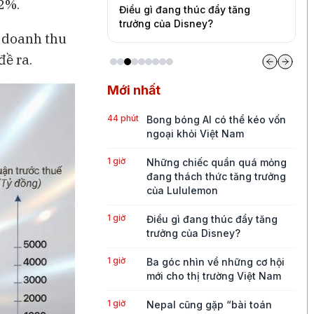
,2%.
quần quá mỏng
Điều gì đang thúc đẩy tăng
B
ức tăng trưởng của
trưởng của Disney?
c
h doanh thu
ề ra.
Mới nhất
44 phút
Bong bóng AI có thể kéo vốn
ngoại khỏi Việt Nam
1 giờ
Những chiếc quần quá mỏng
đang thách thức tăng trưởng
của Lululemon
1 giờ
Điều gì đang thúc đẩy tăng
trưởng của Disney?
1 giờ
Ba góc nhìn về những cơ hội
mới cho thị trường Việt Nam
1 giờ
Nepal cũng gặp “bài toán