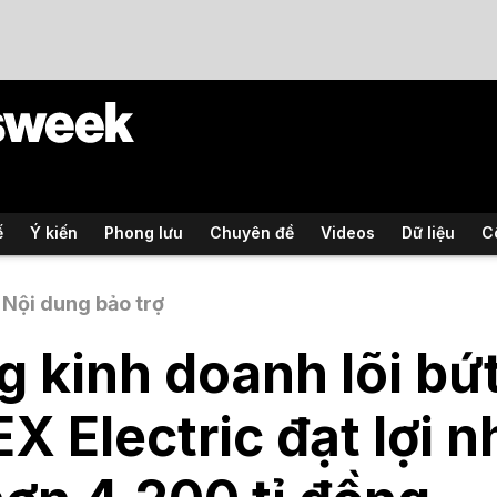
ế
Ý kiến
Phong lưu
Chuyên đề
Videos
Dữ liệu
C
Nội dung bảo trợ
 kinh doanh lõi bứt
X Electric đạt lợi 