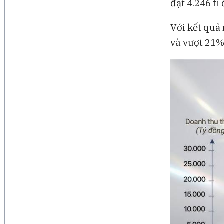
đạt 4.246 t
Với kết quả
và vượt 21%