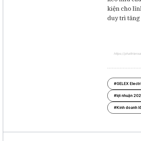
kiện cho lĩ
duy trì tăn
https://phattrien
#GELEX Electr
#lợi nhuận 20
#Kinh doanh lõ