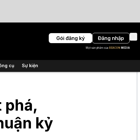
Gói đăng ký
Đăng nhập
Một sản phẩm của
BEACON
MEDIA
ông cụ
Sự kiện
 phá,
nhuận kỷ