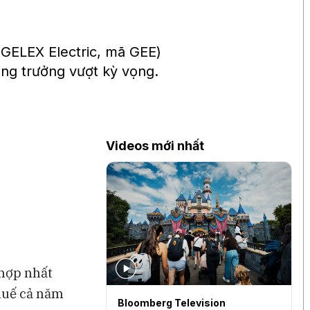
(GELEX Electric, mã GEE)
ăng trưởng vượt kỳ vọng.
Videos mới nhất
 hợp nhất
thuế cả năm
levision
Bloomberg Television
S