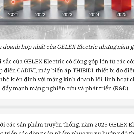
h doanh hợp nhất của GELEX Electric những năm g
i sắc của GELEX Electric có đóng góp lớn từ các cô
p điện CADIVI, máy biến áp THIBIDI, thiết bị đo điệ
hờ kiên định với mảng kinh doanh lõi, linh hoạt 
 đẩy mạnh mảng nghiên cứu và phát triển (R&D).
ới các sản phẩm truyền thống, năm 2025 GELEX El
át triển các dòng sản phẩm phục vụ xu hướng đô th