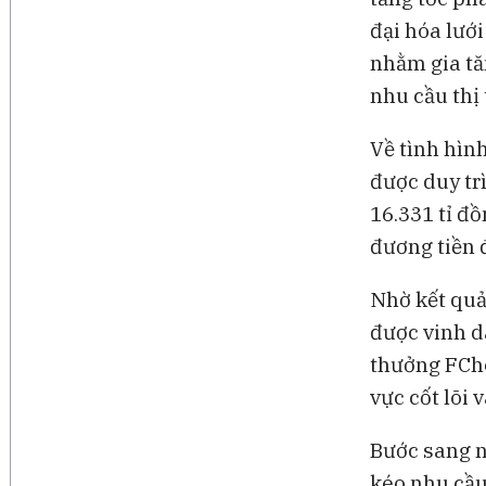
đại hóa lướ
nhằm gia tă
nhu cầu thị 
Về tình hình
được duy trì
16.331 tỉ đồ
đương tiền đ
Nhờ kết quả
được vinh d
thưởng FCho
vực cốt lõi 
Bước sang n
kéo nhu cầu