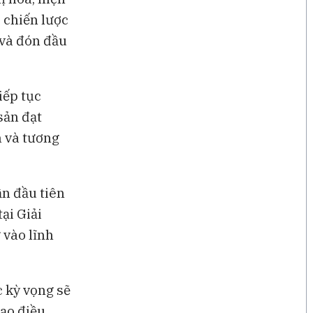
 chiến lược
 và đón đầu
tiếp tục
sản đạt
n và tương
ần đầu tiên
ại Giải
 vào lĩnh
 kỳ vọng sẽ
tạo điều