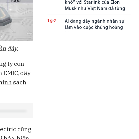
khó” với Starlink của Elon
Musk như Việt Nam đã từng
1 giờ
AI đang đẩy ngành nhân sự
lâm vào cuộc khủng hoảng
hiện hữu
2 giờ
Malaysia khởi xướng điều tra
ần đây.
chống bán phá giá thép từ
Trung Quốc, Việt Nam
ng ty con
2 giờ
Vụ hack công cụ bảo mật ví
n EMIC, dây
lạnh chứa Bitcoin làm lung lay
chính sách
niềm tin của giới đầu tư
3 giờ
Nhà sản xuất ví lạnh bị hack
từ chối ước tính giá trị số
bitcoin thất thoát
4 giờ
Lợi nhuận Nintendo vượt ước
tính nhờ game bán chạy và
ectric cũng
được hoàn thuế quan
ị hóa, hiện