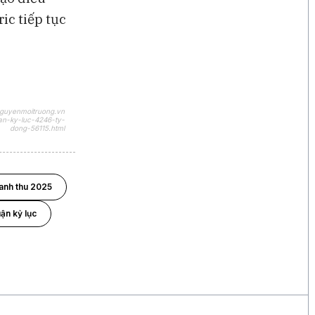
ic tiếp tục
nguyenmoitruong.vn
uan-ky-luc-4246-ty-
dong-56115.html
anh thu 2025
ận kỷ lục