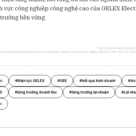
nh vực công nghiệp công nghệ cao của GELEX Electr
g trưởng bền vững.
Theo phattrienxanh.baotai
xanh.baotainguyenmoitruong.vn/mang-kinh-doanh-loi-but-pha-gelex-electric-dat-muc-loi-nh
ic
#Điện lực GELEX
#GEE
#kết quả kinh doanh
#do
25
#tăng trưởng doanh thu
#tăng trưởng lợi nhuận
#Lợi nhu
i