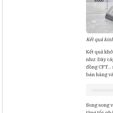
Kết quả kin
Kết quả khở
như: Dây cá
đồng CFT… n
bán hàng và
Song song v
tăng tốc ph