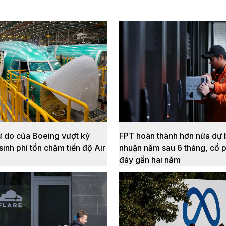
ự do của Boeing vượt kỳ
FPT hoàn thành hơn nửa dự b
sinh phí tổn chậm tiến độ Air
nhuận năm sau 6 tháng, cổ p
đáy gần hai năm