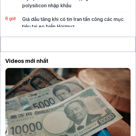
polysilicon nhập khẩu
6 giờ
Giá dầu tăng khi có tin Iran tấn công các mục
tiêu tại eo biển Hormuz
19 giờ
Lo ngại an ninh mạng sau các thử nghiệm AI của
OpenAI và Anthropic
Videos mới nhất