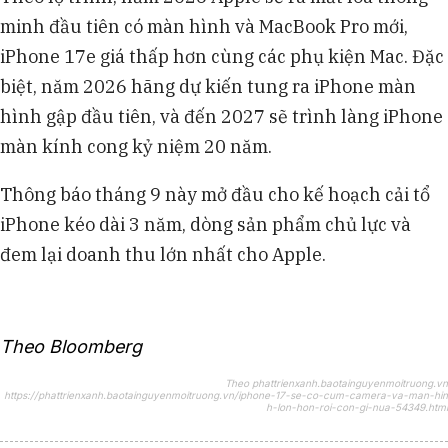
minh đầu tiên có màn hình và MacBook Pro mới,
iPhone 17e giá thấp hơn cùng các phụ kiện Mac. Đặc
biệt, năm 2026 hãng dự kiến tung ra iPhone màn
hình gập đầu tiên, và đến 2027 sẽ trình làng iPhone
màn kính cong kỷ niệm 20 năm.
Thông báo tháng 9 này mở đầu cho kế hoạch cải tổ
iPhone kéo dài 3 năm, dòng sản phẩm chủ lực và
đem lại doanh thu lớn nhất cho Apple.
Theo Bloomberg
Theo phattrienxanh.baotainguyenmoitruong.vn
https://phattrienxanh.baotainguyenmoitruong.vn/iphone-17-se-co-cum-camera-va-man-hin
h-lon-hon-roi-con-gi-nua-54349.html