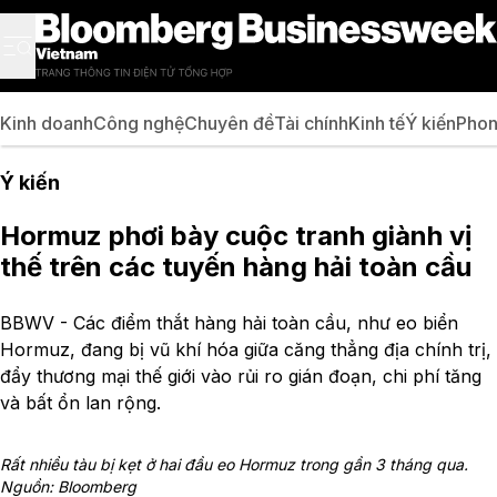
Kinh doanh
Công nghệ
Chuyên đề
Tài chính
Kinh tế
Ý kiến
Phon
Ý kiến
Hormuz phơi bày cuộc tranh giành vị
thế trên các tuyến hàng hải toàn cầu
BBWV - Các điểm thắt hàng hải toàn cầu, như eo biển
Hormuz, đang bị vũ khí hóa giữa căng thẳng địa chính trị,
đẩy thương mại thế giới vào rủi ro gián đoạn, chi phí tăng
và bất ổn lan rộng.
Rất nhiều tàu bị kẹt ở hai đầu eo Hormuz trong gần 3 tháng qua.
Nguồn: Bloomberg