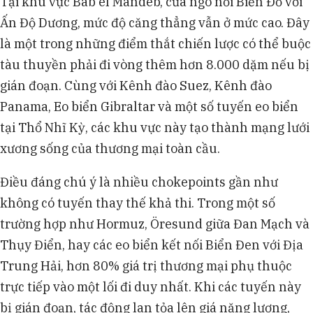
Tại khu vực Bab el Mandeb, cửa ngõ nối Biển Đỏ với
Ấn Độ Dương, mức độ căng thẳng vẫn ở mức cao. Đây
là một trong những điểm thắt chiến lược có thể buộc
tàu thuyền phải đi vòng thêm hơn 8.000 dặm nếu bị
gián đoạn. Cùng với Kênh đào Suez, Kênh đào
Panama, Eo biển Gibraltar và một số tuyến eo biển
tại Thổ Nhĩ Kỳ, các khu vực này tạo thành mạng lưới
xương sống của thương mại toàn cầu.
Điều đáng chú ý là nhiều chokepoints gần như
không có tuyến thay thế khả thi. Trong một số
trường hợp như Hormuz, Öresund giữa Đan Mạch và
Thụy Điển, hay các eo biển kết nối Biển Đen với Địa
Trung Hải, hơn 80% giá trị thương mại phụ thuộc
trực tiếp vào một lối đi duy nhất. Khi các tuyến này
bị gián đoạn, tác động lan tỏa lên giá năng lượng,