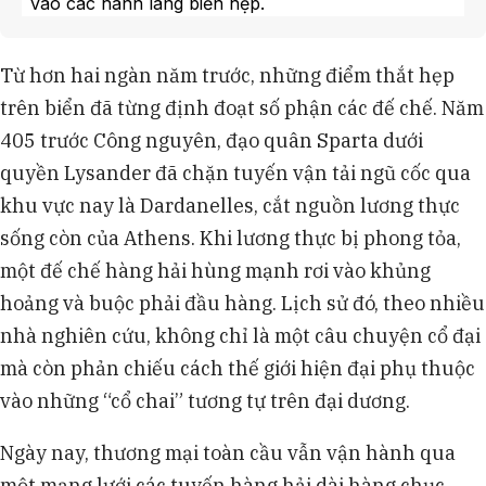
vào các hành lang biển hẹp.
Cựu Tổng thống Mỹ Donald Trump từng đề xuất
kiểm soát Kênh đào Panama, làm dấy lên lo ngại và
Từ hơn hai ngàn năm trước, những điểm thắt hẹp
có thể thúc đẩy Trung Quốc phát triển tuyến
trên biển đã từng định đoạt số phận các đế chế. Năm
đường thay thế qua Nicaragua.
Các cuộc tấn công của lực lượng Houthi từ năm
405 trước Công nguyên, đạo quân Sparta dưới
2023 khiến nhiều hãng vận tải chuyển hướng qua
quyền Lysander đã chặn tuyến vận tải ngũ cốc qua
Mũi Hảo Vọng, tăng chi phí và thời gian vận
khu vực nay là Dardanelles, cắt nguồn lương thực
chuyển, dù một số tàu Trung Quốc vẫn đi qua
sống còn của Athens. Khi lương thực bị phong tỏa,
Suez.
Hạn hán năm 2023 làm giảm mực nước Kênh
một đế chế hàng hải hùng mạnh rơi vào khủng
đào Panama, hạn chế số lượng tàu qua lại, và dự
hoảng và buộc phải đầu hàng. Lịch sử đó, theo nhiều
báo El Niño có thể gây thêm gián đoạn, kết hợp với
nhà nghiên cứu, không chỉ là một câu chuyện cổ đại
căng thẳng địa chính trị làm tăng bất ổn.
mà còn phản chiếu cách thế giới hiện đại phụ thuộc
vào những “cổ chai” tương tự trên đại dương.
Ngày nay, thương mại toàn cầu vẫn vận hành qua
một mạng lưới các tuyến hàng hải dài hàng chục