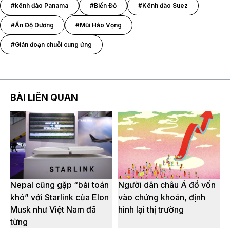
#kênh đào Panama
#Biển Đỏ
#Kênh đào Suez
#Ấn Độ Dương
#Mũi Hảo Vọng
#Gián đoạn chuỗi cung ứng
BÀI LIÊN QUAN
Nepal cũng gặp “bài toán
Người dân châu Á đổ vốn
khó” với Starlink của Elon
vào chứng khoán, định
Musk như Việt Nam đã
hình lại thị trường
từng