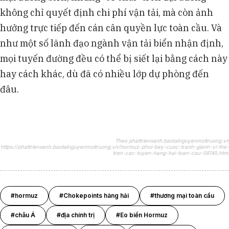
không chỉ quyết định chi phí vận tải, mà còn ảnh
hưởng trực tiếp đến cán cân quyền lực toàn cầu. Và
như một số lãnh đạo ngành vận tải biển nhận định,
mọi tuyến đường đều có thể bị siết lại bằng cách này
hay cách khác, dù đã có nhiều lớp dự phòng đến
đâu.
Theo phattrienxanh.baotainguyenmoitruong.vn
https://phattrienxanh.baotainguyenmoitruong.vn/hormuz-phoi-bay-cuoc-tranh-gianh-vi-the-
tren-cac-tuyen-hang-hai-toan-cau-58145.html
#hormuz
#Chokepoints hàng hải
#thương mại toàn cầu
#châu Á
#địa chính trị
#Eo biển Hormuz