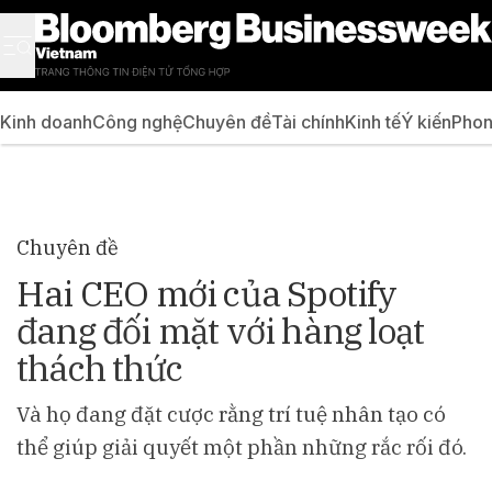
Kinh doanh
Công nghệ
Chuyên đề
Tài chính
Kinh tế
Ý kiến
Phon
Chuyên đề
Hai CEO mới của Spotify
đang đối mặt với hàng loạt
thách thức
Và họ đang đặt cược rằng trí tuệ nhân tạo có
thể giúp giải quyết một phần những rắc rối đó.