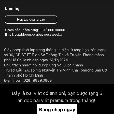
Liên hệ
Hợp tác quảng cáo
Chăm sóc khách hàng: (028) 888 90868
Email: cs@bloombergbusinessweek.vn
Giấy phép thiết lập trang thông tin điện tử tổng hợp trên mạng
số 30/ GP-STTTT do Sở Thông Tin và Truyền Thông thành
phố Hồ Chí Minh cấp ngày 24/12/2024
Chịu trách nhiệm nội dung: Ông Võ Quốc Khánh
Trụ sở: Lầu 12A, số 412 Nguyễn Thị Minh Khai, phường Bàn Cờ,
Thành phố Hồ Chí Minh
Điện thoại: (028) 8889.0868
Email: bientap@bloombergbusinessweek.vn
Đây là bài viết có tính phí, bạn được tặng 5
Điều kiện và điều khoản sử dụng
Chính sách bảo mật
lần đọc bài viết premium trong tháng!
© Copyright 2023-2026 Công ty Cổ phần Beacon Asia Media
Đăng nhập ngay