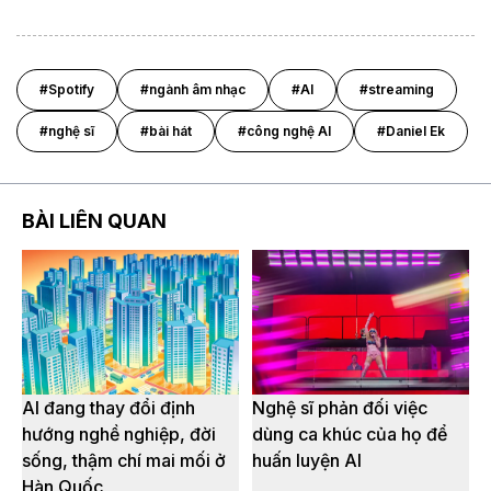
#Spotify
#ngành âm nhạc
#AI
#streaming
#nghệ sĩ
#bài hát
#công nghệ AI
#Daniel Ek
BÀI LIÊN QUAN
AI đang thay đổi định
Nghệ sĩ phản đối việc
hướng nghề nghiệp, đời
dùng ca khúc của họ để
sống, thậm chí mai mối ở
huấn luyện AI
Hàn Quốc