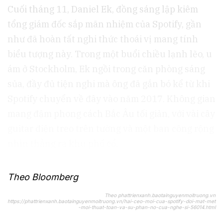
Cuối tháng 11, Daniel Ek, đồng sáng lập kiêm
tổng giám đốc sắp mãn nhiệm của Spotify, gần
như đã hoàn tất nghi thức thoái vị mang tính
biểu tượng này. Trong một buổi chiều lạnh lẽo, u
ám ở Stockholm, Ek ngồi trong căn phòng sáng
sủa, đầy đủ tiện nghi mà ông đã gắn bó kể từ khi
Spotify chuyển về đây vào năm 2017. Không gian
mang đậm phong cách Bắc Âu tối giản, với vài cây
guitar điện treo trên tường và một ban công rộng
nhìn thẳng ra khu phố cổ.
Theo Bloomberg
Theo phattrienxanh.baotainguyenmoitruong.vn
https://phattrienxanh.baotainguyenmoitruong.vn/hai-ceo-moi-cua-spotify-doi-mat-met
-moi-thuat-toan-va-su-phan-no-cua-nghe-si-56014.html