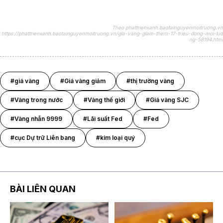
Theo phattrienxanh.baotainguyenmoitruong.vn
https://phattrienxanh.baotainguyenmoitruong.vn/gia-vang-giam-them-17-trieu-dong-moi-luo
ng-58194.html
#giá vàng
#Giá vàng giảm
#thị trường vàng
#Vàng trong nước
#Vàng thế giới
#Giá vàng SJC
#Vàng nhẫn 9999
#Lãi suất Fed
#Fed
#cục Dự trữ Liên bang
#kim loại quý
BÀI LIÊN QUAN