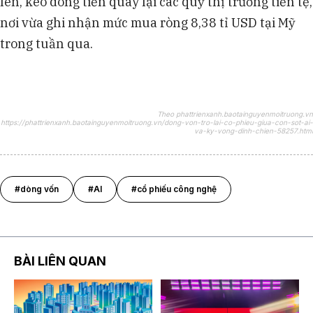
lên, kéo dòng tiền quay lại các quỹ thị trường tiền tệ,
nơi vừa ghi nhận mức mua ròng 8,38 tỉ USD tại Mỹ
trong tuần qua.
Theo phattrienxanh.baotainguyenmoitruong.vn
https://phattrienxanh.baotainguyenmoitruong.vn/dong-von-tro-lai-co-phieu-giua-con-sot-ai-
va-ky-vong-dinh-chien-58257.html
#dòng vốn
#AI
#cổ phiếu công nghệ
BÀI LIÊN QUAN