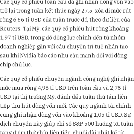
Các quỹ cổ phiếu toàn cầu đã ghi nhận dòng vốn vào
trở lại trong tuần kết thúc ngày 27.5, xóa đi mức rút
ròng 6,56 tỉ USD của tuần trước đó, theo dữ liệu của
Reuters. Tại Mỹ, các quỹ cổ phiếu hút ròng khoảng
1,97 tỉ USD, trong đó động lực chính đến từ nhóm
doanh nghiệp gắn với câu chuyện trí tuệ nhân tạo,
sau khi Nvidia báo cáo nhu cầu mạnh đối với dòng
chip chủ lực.
Các quỹ cổ phiếu chuyên ngành công nghệ ghi nhận
mức mua ròng 4,98 tỉ USD trên toàn cầu và 2,75 tỉ
USD tại thị trường Mỹ, đánh dấu tuần thứ tám liên
tiếp thu hút dòng vốn mới. Các quỹ ngành tài chính
cũng ghi nhận dòng vốn vào khoảng 1,05 tỉ USD. Sự
dịch chuyển này giúp chỉ số S&P 500 hướng tới tuần
tăng điểm thứ chín liên tiếp, chuỗi dài nhất kể từ