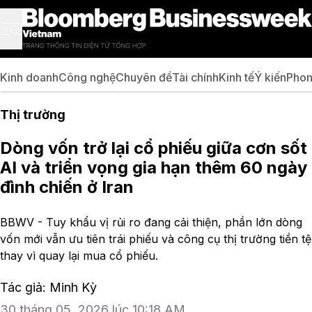
Kinh doanh
Công nghệ
Chuyên đề
Tài chính
Kinh tế
Ý kiến
Phon
Thị trường
Dòng vốn trở lại cổ phiếu giữa cơn sốt
AI và triển vọng gia hạn thêm 60 ngày
đình chiến ở Iran
BBWV - Tuy khẩu vị rủi ro đang cải thiện, phần lớn dòng
vốn mới vẫn ưu tiên trái phiếu và công cụ thị trường tiền tệ
thay vì quay lại mua cổ phiếu.
Tác giả: Minh Kỳ
30 tháng 05, 2026 lúc 10:18 AM