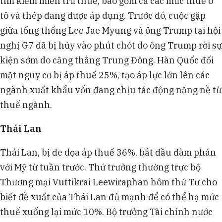
tìm kiếm miễn trừ thuế, bao gồm cả các mức thuế ô
tô và thép đang được áp dụng. Trước đó, cuộc gặp
giữa tổng thống Lee Jae Myung và ông Trump tại hội
nghị G7 đã bị hủy vào phút chót do ông Trump rời sự
kiện sớm do căng thẳng Trung Đông. Hàn Quốc đối
mặt nguy cơ bị áp thuế 25%, tạo áp lực lớn lên các
ngành xuất khẩu vốn đang chịu tác động nặng nề từ
thuế ngành.
Thái Lan
Thái Lan, bị đe dọa áp thuế 36%, bắt đầu đàm phán
với Mỹ từ tuần trước. Thứ trưởng thường trực bộ
Thương mại Vuttikrai Leewiraphan hôm thứ Tư cho
biết đề xuất của Thái Lan đủ mạnh để có thể hạ mức
thuế xuống lại mức 10%. Bộ trưởng Tài chính nước