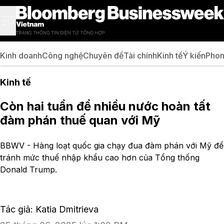
Kinh doanh
Công nghệ
Chuyên đề
Tài chính
Kinh tế
Ý kiến
Phon
Kinh tế
Còn hai tuần để nhiều nước hoàn tất
đàm phán thuế quan với Mỹ
BBWV - Hàng loạt quốc gia chạy đua đàm phán với Mỹ để
tránh mức thuế nhập khẩu cao hơn của Tổng thống
Donald Trump.
Tác giả: Katia Dmitrieva