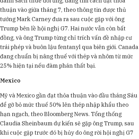
danh sách thuế đối ứng, đang tìm cách đạt thỏa
thuận vào giữa tháng 7, theo thông tin được thủ
tướng Mark Carney đưa ra sau cuộc gặp với ông
Trump bên lề hội nghị G7. Hai nước vẫn còn bất
đồng, và ông Trump từng chỉ trích vấn đề nhập cư
trái phép và buôn lậu fentanyl qua biên giới. Canada
đang chuẩn bị nâng thuế với thép và nhôm từ mức
25% hiện tại nếu đàm phán thất bại.
Mexico
Mỹ và Mexico gần đạt thỏa thuận vào đầu tháng Sáu
để gỡ bỏ mức thuế 50% lên thép nhập khẩu theo
hạn ngạch, theo Bloomberg News. Tổng thống
Claudia Sheinbaum dự kiến sẽ gặp ông Trump, sau
khi cuộc gặp trước đó bị hủy do ông rời hội nghị G7