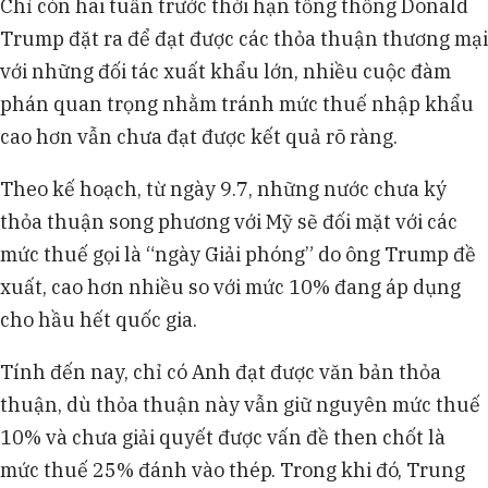
Chỉ còn hai tuần trước thời hạn tổng thống Donald
Nhật Bản đối mặt nguy cơ Mỹ tăng thuế 24%
Trump đặt ra để đạt được các thỏa thuận thương mại
ngoài thuế hiện hành 25% ô tô và 50% thép,
nhôm, gây khó khăn cho đàm phán.
với những đối tác xuất khẩu lớn, nhiều cuộc đàm
Thái Lan, đối diện thuế 36%, đã đàm phán với
phán quan trọng nhằm tránh mức thuế nhập khẩu
Mỹ và đề xuất giảm xuống 10%, trong bối cảnh Mỹ
cao hơn vẫn chưa đạt được kết quả rõ ràng.
là thị trường xuất khẩu lớn nhất.
Theo kế hoạch, từ ngày 9.7, những nước chưa ký
thỏa thuận song phương với Mỹ sẽ đối mặt với các
mức thuế gọi là “ngày Giải phóng” do ông Trump đề
xuất, cao hơn nhiều so với mức 10% đang áp dụng
cho hầu hết quốc gia.
Tính đến nay, chỉ có Anh đạt được văn bản thỏa
thuận, dù thỏa thuận này vẫn giữ nguyên mức thuế
10% và chưa giải quyết được vấn đề then chốt là
mức thuế 25% đánh vào thép. Trong khi đó, Trung