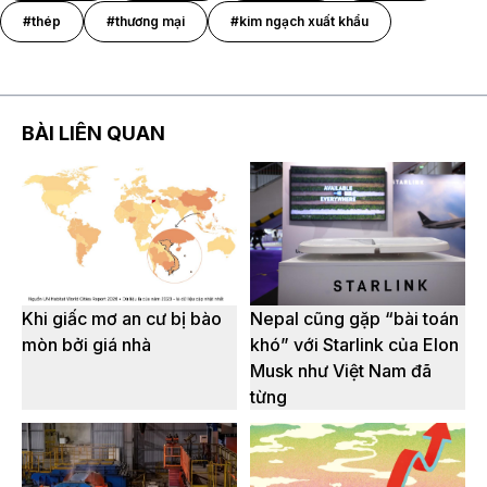
#thép
#thương mại
#kim ngạch xuất khẩu
BÀI LIÊN QUAN
Khi giấc mơ an cư bị bào
Nepal cũng gặp “bài toán
mòn bởi giá nhà
khó” với Starlink của Elon
Musk như Việt Nam đã
từng