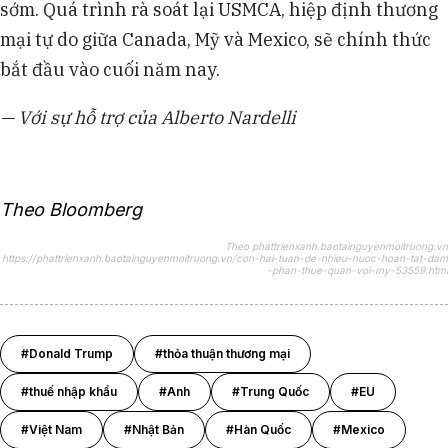
sớm. Quá trình rà soát lại USMCA, hiệp định thương
mại tự do giữa Canada, Mỹ và Mexico, sẽ chính thức
bắt đầu vào cuối năm nay.
— Với sự hỗ trợ của Alberto Nardelli
Theo Bloomberg
Theo phattrienxanh.baotainguyenmoitruong.vn
https://phattrienxanh.baotainguyenmoitruong.vn/con-hai-tuan-de-nhieu-nuoc-hoan-tat-dam
-phan-thue-quan-voi-my-53559.html
#Donald Trump
#thỏa thuận thương mại
#thuế nhập khẩu
#Anh
#Trung Quốc
#EU
#Việt Nam
#Nhật Bản
#Hàn Quốc
#Mexico