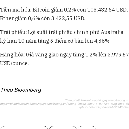
Tiền mã hóa: Bitcoin giảm 0,2% còn 103.432,64 USD;
Ether giảm 0,6% còn 3.422,55 USD.
Trái phiếu: Lợi suất trái phiếu chính phủ Australia
kỳ hạn 10 năm tăng 5 điểm cơ bản lên 4,36%.
Hàng hóa: Giá vàng giao ngay tăng 1,2% lên 3.979,57
USD/ounce.
Theo Bloomberg
Theo phattrienxanh.baotainguyenmoitruong.vn
https://phattrienxanh.baotainguyenmoitruong.vn/chung-khoan-chau-a-du-kien-tang-theo-da
-phuc-hoi-cua-pho-wall-55245.html