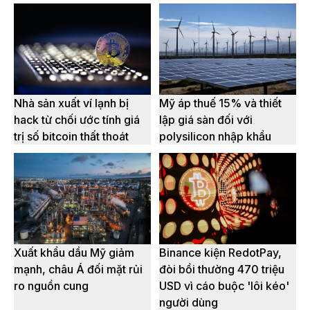
Nhà sản xuất ví lạnh bị
Mỹ áp thuế 15% và thiết
hack từ chối ước tính giá
lập giá sàn đối với
trị số bitcoin thất thoát
polysilicon nhập khẩu
Xuất khẩu dầu Mỹ giảm
Binance kiện RedotPay,
mạnh, châu Á đối mặt rủi
đòi bồi thường 470 triệu
ro nguồn cung
USD vì cáo buộc 'lôi kéo'
người dùng