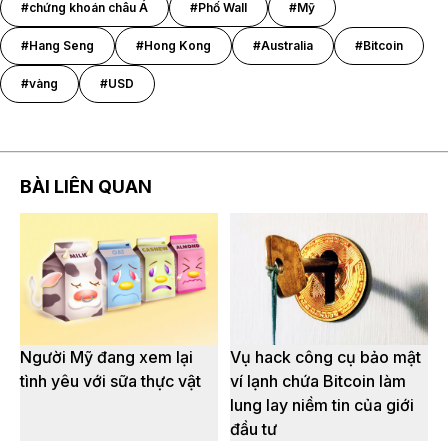
#chứng khoán châu Á
#Phố Wall
#Mỹ
#Hang Seng
#Hong Kong
#Australia
#Bitcoin
#vàng
#USD
BÀI LIÊN QUAN
Người Mỹ đang xem lại
Vụ hack công cụ bảo mật
tình yêu với sữa thực vật
ví lạnh chứa Bitcoin làm
lung lay niềm tin của giới
đầu tư