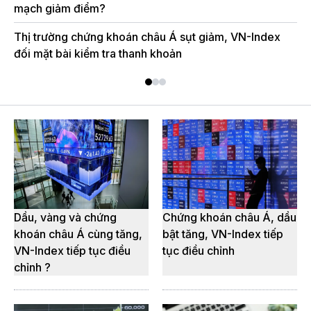
mạch giảm điểm?
bề
Thị trường chứng khoán châu Á sụt giảm, VN-Index
Ch
đối mặt bài kiểm tra thanh khoản
đi
Dầu, vàng và chứng
Chứng khoán châu Á, dầu
khoán châu Á cùng tăng,
bật tăng, VN-Index tiếp
VN-Index tiếp tục điều
tục điều chỉnh
chỉnh ?