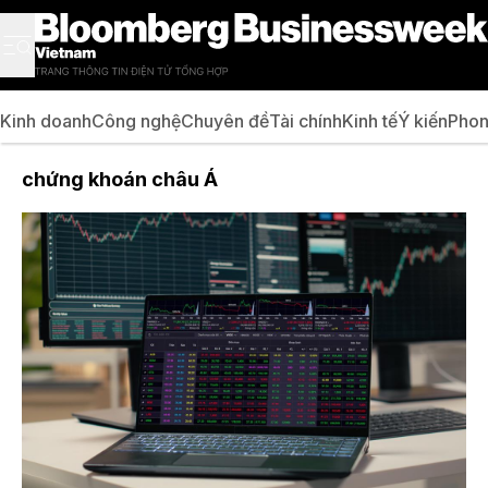
Kinh doanh
Công nghệ
Chuyên đề
Tài chính
Kinh tế
Ý kiến
Phon
chứng khoán châu Á