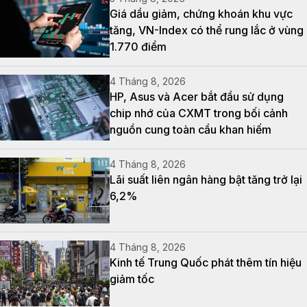
Giá dầu giảm, chứng khoán khu vực
tăng, VN-Index có thể rung lắc ở vùng
1.770 điểm
4 Tháng 8, 2026
HP, Asus và Acer bắt đầu sử dụng
chip nhớ của CXMT trong bối cảnh
nguồn cung toàn cầu khan hiếm
4 Tháng 8, 2026
Lãi suất liên ngân hàng bật tăng trở lại
6,2%
4 Tháng 8, 2026
Kinh tế Trung Quốc phát thêm tín hiệu
giảm tốc