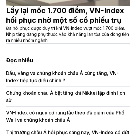
Lấy lại mốc 1.700 điểm, VN-Index
hồi phục nhờ một số cổ phiếu trụ
Đà hồi phục được duy trì khi VN-Index vượt mốc 1.700 điểm.
Nhịp tăng đang phụ thuộc vào khả năng lan tỏa của dòng tiền
ra nhiều nhóm ngành.
Đọc nhiều
Dầu, vàng và chứng khoán châu Á cùng tăng, VN-
Ch
Index tiếp tục điều chỉnh ?
đi
Chứng khoán châu Á bật tăng khi Nikkei lập đỉnh lịch
Ch
sử
nh
VN-Index có nguy cơ rung lắc theo đà giảm của Phố
VN
Wall và chứng khoán châu Á
đà
Thị trường châu Á hồi phục sáng nay, VN-Index có dứt
Sa