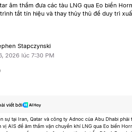
ar âm thầm đưa các tàu LNG qua Eo biển Hormu
rình tắt tín hiệu và thay thủy thủ để duy trì xu
tephen Stapczynski
6, 2026 lúc 7:30 PM
ài viết bởi
Bloomberg Television
Bloomberg Te
n sự tại Iran, Qatar và công ty Adnoc của Abu Dhabi phải 
các
CEO Uber: Chưa thấy người tiêu
Đồng yen suy 
và
h vị AIS để âm thầm vận chuyển khí LNG qua Eo biển Hor
dùng thắt chặt chi tiêu
Nhật đổ tiền 