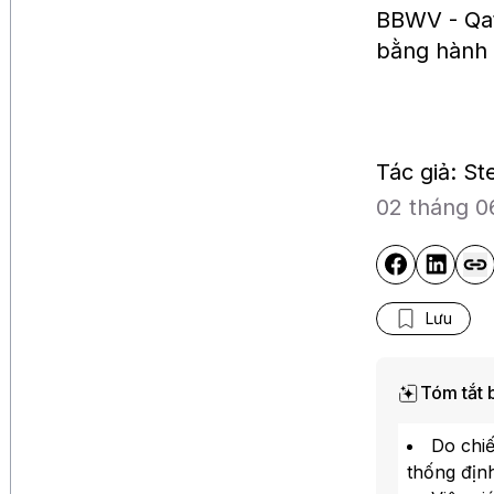
BBWV - Qat
bằng hành t
Tác giả: S
02 tháng 0
Lưu
Tóm tắt b
Bloomberg Television
Do chiế
Lo ngại an ninh mạng sau 
thử nghiệm AI của OpenAI 
thống địn
Anthropic