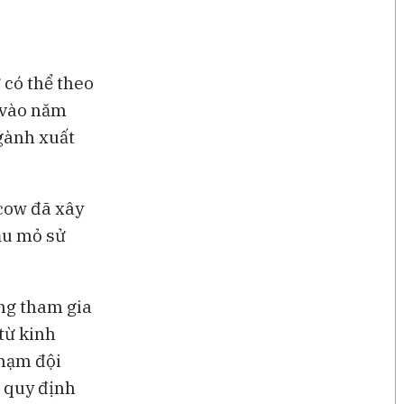
 có thể theo
n vào năm
gành xuất
cow đã xây
ầu mỏ sử
ng tham gia
từ kinh
hạm đội
p quy định