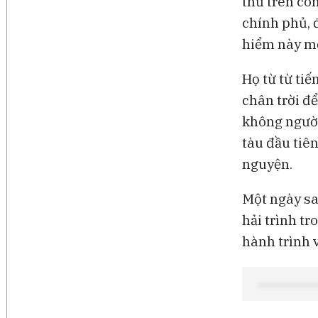
thủ trên co
chính phủ, 
hiểm này mộ
Họ từ từ tiế
chân trời để
không người 
tàu đầu tiê
nguyện.
Một ngày sa
hải trình tr
hành trình 