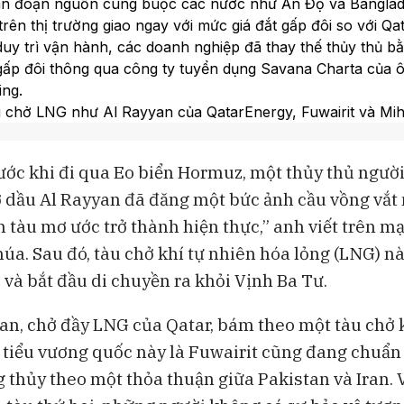
ián đoạn nguồn cung buộc các nước như Ấn Độ và Banglad
ên thị trường giao ngay với mức giá đắt gấp đôi so với Qat
y trì vận hành, các doanh nghiệp đã thay thế thủy thủ b
 gấp đôi thông qua công ty tuyển dụng Savana Charta của 
ing.
u chở LNG như Al Rayyan của QatarEnergy, Fuwairit và Mi
ín hiệu định vị, di chuyển theo cặp để né tránh các cuộc tấ
helle Wiese Bockmann từ Windward cảnh báo phương thức
ước khi đi qua Eo biển Hormuz, một thủy thủ ngườ
từ Nga đang khiến nền tảng thương mại hàng hải toàn cầu 
ở dầu Al Rayyan đã đăng một bức ảnh cầu vồng vắt
bạch.
n tàu mơ ước trở thành hiện thực,” anh viết trên m
úa. Sau đó, tàu chở khí tự nhiên hóa lỏng (LNG) nà
 và bắt đầu di chuyền ra khỏi Vịnh Ba Tư.
an, chở đầy LNG của Qatar, bám theo một tàu chở 
 tiểu vương quốc này là Fuwairit cũng đang chuẩn 
 thủy theo một thỏa thuận giữa Pakistan và Iran. 