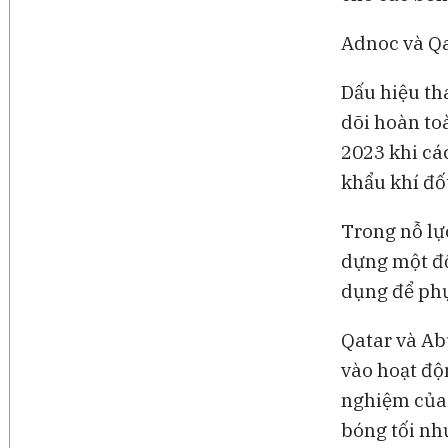
Adnoc và Qa
Dấu hiệu th
dõi hoàn to
2023 khi cá
khẩu khí đố
Trong nỗ lự
dựng một độ
dụng để phụ
Qatar và Ab
vào hoạt độ
nghiệm của
bóng tối nh