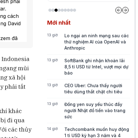
esh phải
ar.
ằng cách
Mới nhất
ông David
13 giờ
Lo ngại an ninh mạng sau các
hzem đã
thử nghiệm AI của OpenAI và
n công.
Anthropic
 hạm đội
i Indonesia
ngày càng
13 giờ
SoftBank ghi nhận khoản lãi
8,5 tỉ USD từ Intel, vượt mọi dự
 ngang mũi
báo
ạng xã hội
13 giờ
y phải tắt
CEO Uber: Chưa thấy người
tiêu dùng thắt chặt chi tiêu
13 giờ
Đồng yen suy yếu thúc đẩy
khí khác
người Nhật đổ tiền vào trang
sức
bị đi qua
Với các thủy
14 giờ
Techcombank muốn huy động
1 tỉ USD kỳ hạn 3 năm và 4