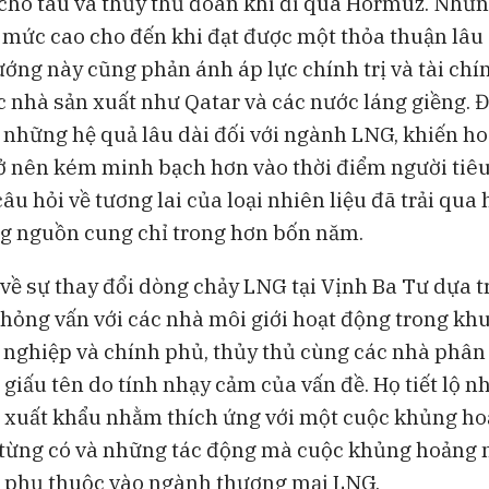
o cho tàu và thủy thủ đoàn khi đi qua Hormuz. Nhữn
ở mức cao cho đến khi đạt được một thỏa thuận lâu 
ướng này cũng phản ánh áp lực chính trị và tài ch
c nhà sản xuất như Qatar và các nước láng giềng. Đ
ại những hệ quả lâu dài đối với ngành LNG, khiến h
rở nên kém minh bạch hơn vào thời điểm người tiê
âu hỏi về tương lai của loại nhiên liệu đã trải qua 
g nguồn cung chỉ trong hơn bốn năm.
y về sự thay đổi dòng chảy LNG tại Vịnh Ba Tư dựa 
hỏng vấn với các nhà môi giới hoạt động trong kh
nghiệp và chính phủ, thủy thủ cùng các nhà phân t
 giấu tên do tính nhạy cảm của vấn đề. Họ tiết lộ n
 xuất khẩu nhằm thích ứng với một cuộc khủng h
từng có và những tác động mà cuộc khủng hoảng n
 phụ thuộc vào ngành thương mại LNG.