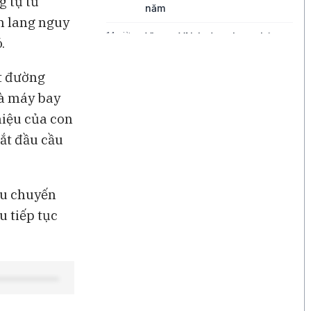
g tự từ
năm
h lang nguy
14 giờ
Vì sao VN-Index chưa phản
.
ánh đúng quy mô kinh tế Việt
Nam?
át đường
14 giờ
Điện Máy Xanh kết phiên giao
và máy bay
dịch đầu tiên với mức tăng
hiệu của con
2,5% so với giá tham chiếu
bắt đầu cầu
16 giờ
Xuất khẩu dầu Mỹ giảm mạnh,
châu Á đối mặt rủi ro nguồn
cung
sau chuyến
17 giờ
Cuộc đua AI toàn cầu tăng
u tiếp tục
nhiệt
18 giờ
Binance kiện RedotPay, đòi
bồi thường 470 triệu USD vì
cáo buộc 'lôi kéo' người dùng