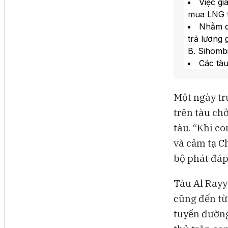
Việc g
mua LNG tr
Nhằm du
trả lương
B. Sihomb
Các tà
phải tắt t
Bà Mic
Một ngày tr
bóng tối 
trên tàu ch
kém minh 
tàu. “Khi co
và cảm tạ Ch
bộ phát đáp
Tàu Al Rayy
cũng đến từ
tuyến đường