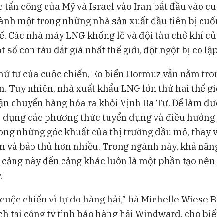
 tấn công của Mỹ và Israel vào Iran bắt đầu vào cu
hành một trong những nhà sản xuất đầu tiên bị cuố
tế. Các nhà máy LNG khổng lồ và đội tàu chở khí củ
số con tàu đắt giá nhất thế giới, đột ngột bị cô lập
hứ tư của cuộc chiến, Eo biển Hormuz vẫn nằm tr
n. Tuy nhiên, nhà xuất khẩu LNG lớn thứ hai thế giớ
ận chuyển hàng hóa ra khỏi Vịnh Ba Tư. Để làm đượ
 dụng các phương thức tuyển dụng và điều hướng
rong những góc khuất của thị trường dầu mỏ, thay 
 và bảo thủ hơn nhiều. Trong ngành này, khả năng
 cảng này đến cảng khác luôn là một phần tạo nên
.
 cuộc chiến vì tự do hàng hải,” bà Michelle Wiese
ch tại công ty tình báo hàng hải Windward, cho biế