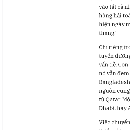
vào tất cả 
hàng hải to
hiện ngày mộ
thang.”
Chỉ riêng t
tuyến đường
vấn đề. Con
nó vẫn đem 
Bangladesh.
nguồn cung 
từ Qatar. M
Dhabi, hay 
Việc chuyển