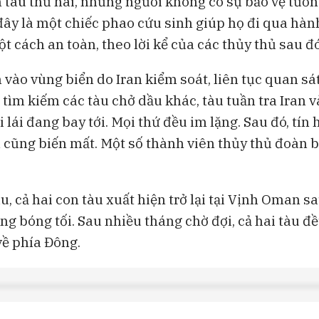
n tàu thứ hai, những người không có sự bảo vệ tươn
đây là một chiếc phao cứu sinh giúp họ đi qua hàn
t cách an toàn, theo lời kể của các thủy thủ sau đó
n vào vùng biển do Iran kiểm soát, liên tục quan s
 tìm kiếm các tàu chở dầu khác, tàu tuần tra Iran 
lái đang bay tới. Mọi thứ đều im lặng. Sau đó, tín 
n cũng biến mất. Một số thành viên thủy thủ đoàn 
u, cả hai con tàu xuất hiện trở lại tại Vịnh Oman 
ong bóng tối. Sau nhiều tháng chờ đợi, cả hai tàu đề
về phía Đông.