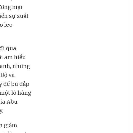
hương mại
iến sự xuất
o leo
 đi qua
ời am hiểu
tranh, nhưng
 Độ và
y để bù đắp
 một lô hàng
gia Abu
y.
ằm giảm