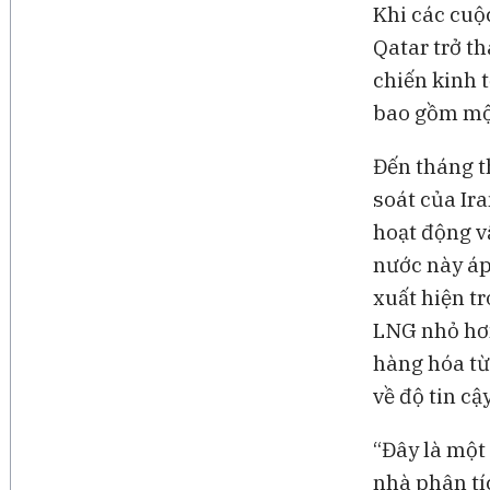
Khi các cuộc
Qatar trở t
chiến kinh 
bao gồm một 
Đến tháng t
soát của Ira
hoạt động v
nước này áp
xuất hiện t
LNG nhỏ hơn
hàng hóa từ
về độ tin cậy
“Đây là một
nhà phân tí