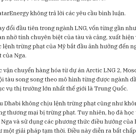
tarEnergy không trả lời các yêu cầu bình luận.
ay đổi đầu tiên trong ngành LNG, vốn từng gần như
àn nhờ tính chuyên biệt của tàu và cảng, xuất hiệ
c lệnh trừng phạt của Mỹ bắt đầu ảnh hưởng đến n
t của Nga.
c vận chuyển hàng hóa từ dự án Arctic LNG 2, Mos
i tàu song song theo mô hình từng được ngành d
c vụ thị trường lớn nhất thế giới là Trung Quốc.
u Dhabi không chịu lệnh trừng phạt cũng như khô
ng thương mại bị trừng phạt. Tuy nhiên, họ đã học 
 Nga và sử dụng các phương thức điều hướng của 
ư một giải pháp tạm thời. Điều này diễn ra bất chấ