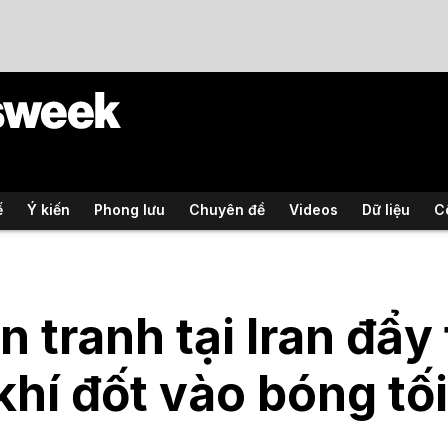
ế
Ý kiến
Phong lưu
Chuyên đề
Videos
Dữ liệu
C
n tranh tại Iran đẩ
khí đốt vào bóng tối