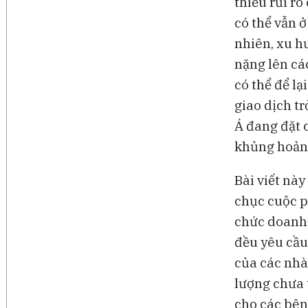
thiểu rủi r
có thể vẫn 
nhiên, xu h
nặng lên cá
có thể để l
giao dịch t
Á đang đặt c
khủng hoản
Bài viết nà
chục cuộc p
chức doanh 
đều yêu cầu
của các nhà
lượng chưa 
cho các bên