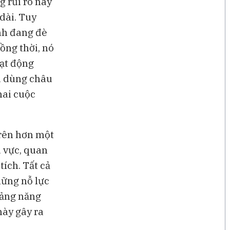
g rủi ro này
dài. Tuy
ính đang đè
ồng thời, nó
oạt động
u dùng châu
hai cuộc
trên hơn một
u vực, quan
ích. Tất cả
hững nỗ lực
oảng năng
ày gây ra