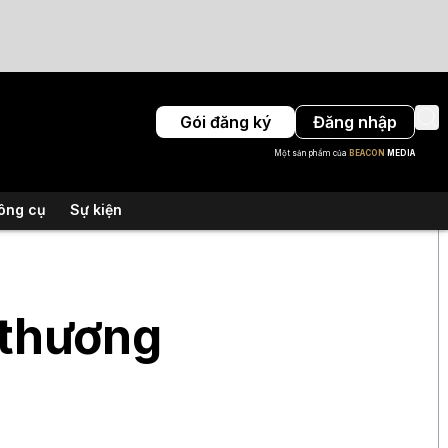
Gói đăng ký
Đăng nhập
Một sản phẩm của
BEACON
MEDIA
ông cụ
Sự kiện
y thương