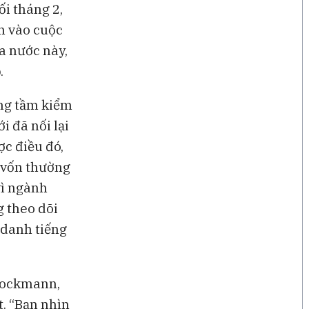
ối tháng 2,
n vào cuộc
a nước này,
.
ong tầm kiểm
i đã nối lại
c điều đó,
 vốn thường
vì ngành
 theo dõi
 danh tiếng
 Bockmann,
t. “Bạn nhìn