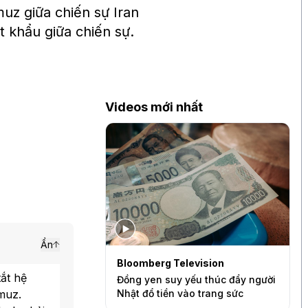
z giữa chiến sự Iran
ất khẩu giữa chiến sự.
Videos mới nhất
Ẩn
levision
BAM Studios
B
tắt hệ
yếu thúc đẩy người
Vì sao VN-Index chưa phản ánh
J
muz.
vào trang sức
đúng quy mô kinh tế Việt Nam?
p