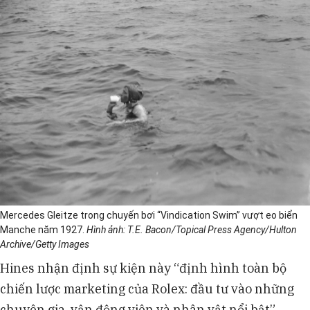
Mercedes Gleitze trong chuyến bơi “Vindication Swim” vượt eo biển
Manche năm 1927.
Hình ảnh: T.E. Bacon/Topical Press Agency/Hulton
Archive/Getty Images
Hines nhận định sự kiện này “định hình toàn bộ
chiến lược marketing của Rolex: đầu tư vào những
chuyên gia, vận động viên và nhân vật nổi bật”.