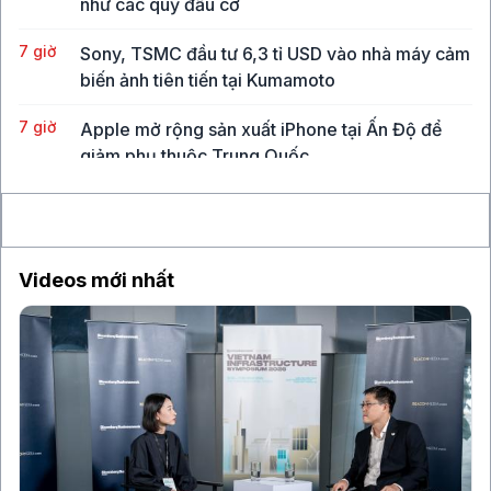
như các quỹ đầu cơ
7 giờ
Sony, TSMC đầu tư 6,3 tỉ USD vào nhà máy cảm
biến ảnh tiên tiến tại Kumamoto
7 giờ
Apple mở rộng sản xuất iPhone tại Ấn Độ để
giảm phụ thuộc Trung Quốc
8 giờ
Berkshire Hathaway giảm quỹ tiền mặt dưới thời
CEO Greg Abel
Videos mới nhất