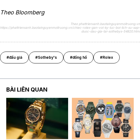
Theo Bloomberg
Theo phattrienxanh.baotainguyenmoitruong.vn
https://phattrienxanh.baotainguyenmoitruong.vn/chiec-rolex-gan-voi-ky-luc-boi-lich-su-sap-
duoc-dau-gia-tai-sothebys-54820.html
#đấu giá
#Sotheby's
#đồng hồ
#Rolex
BÀI LIÊN QUAN