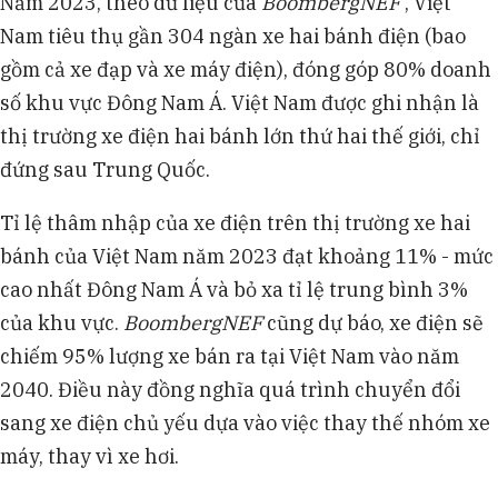
Năm 2023, theo dữ liệu của
BoombergNEF
, Việt
Nam tiêu thụ gần 304 ngàn xe hai bánh điện (bao
gồm cả xe đạp và xe máy điện), đóng góp 80% doanh
số khu vực Đông Nam Á. Việt Nam được ghi nhận là
thị trường xe điện hai bánh lớn thứ hai thế giới, chỉ
đứng sau Trung Quốc.
Tỉ lệ thâm nhập của xe điện trên thị trường xe hai
bánh của Việt Nam năm 2023 đạt khoảng 11% - mức
cao nhất Đông Nam Á và bỏ xa tỉ lệ trung bình 3%
của khu vực.
BoombergNEF
cũng dự báo, xe điện sẽ
chiếm 95% lượng xe bán ra tại Việt Nam vào năm
2040. Điều này đồng nghĩa quá trình chuyển đổi
sang xe điện chủ yếu dựa vào việc thay thế nhóm xe
máy, thay vì xe hơi.