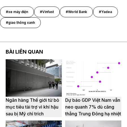
#xe máy điện
#Vinfast
#World Bank
#Yadea
#giao thông xanh
BÀI LIÊN QUAN
Ngân hàng Thế giới từ bỏ
Dự báo GDP Việt Nam vẫn
mục tiêu tài trợ vì khí hậu
neo quanh 7% dù căng
sau bị Mỹ chỉ trích
thẳng Trung Đông hạ nhiệt