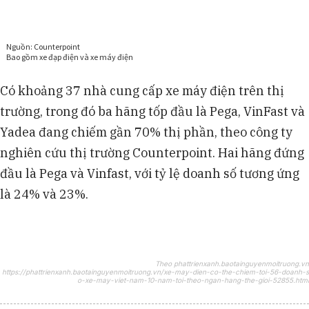
Có khoảng 37 nhà cung cấp xe máy điện trên thị
trường, trong đó ba hãng tốp đầu là Pega, VinFast và
Yadea đang chiếm gần 70% thị phần, theo công ty
nghiên cứu thị trường Counterpoint. Hai hãng đứng
đầu là Pega và Vinfast, với tỷ lệ doanh số tương ứng
là 24% và 23%.
Theo phattrienxanh.baotainguyenmoitruong.vn
https://phattrienxanh.baotainguyenmoitruong.vn/xe-may-dien-co-the-chiem-toi-56-doanh-s
o-xe-may-viet-nam-10-nam-toi-theo-ngan-hang-the-gioi-52855.html