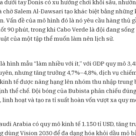
a dưới tay Donis có xu hướng chơi khối sâu, nhườ
à chờ Salem Al-Dawsari tạo khác biệt bằng những
n. Vấn đề của mô hình đó là nó yêu cầu hàng thủ 
ốt 90 phút, trong khi Cabo Verde là đội đang sống
 luật của một tập thể muốn làm nên lịch sử.
à hình mẫu “làm nhiều với ít,” với GDP quy mô 3,45
guyên, nhưng tăng trưởng 4,7%–4,8%, dịch vụ chi
kinh tế được nâng hạng lên nhóm thu nhập trung 
ịnh thể chế. Đội bóng của Bubista phản chiếu đún
, linh hoạt và tạo ra tỉ suất hoàn vốn vượt xa quy 
Saudi Arabia có quy mô kinh tế 1.150 tỉ USD, tăng t
g dùng Vision 2030 để đa dạng hóa khỏi dầu mỏ b