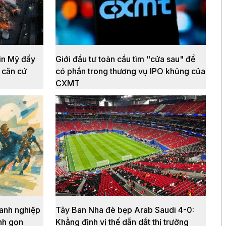
tin Mỹ đẩy
Giới đầu tư toàn cầu tìm "cửa sau" để
o căn cứ
có phần trong thương vụ IPO khủng của
CXMT
anh nghiệp
Tây Ban Nha đè bẹp Arab Saudi 4-0:
inh gọn
Khẳng định vị thế dẫn dắt thị trường