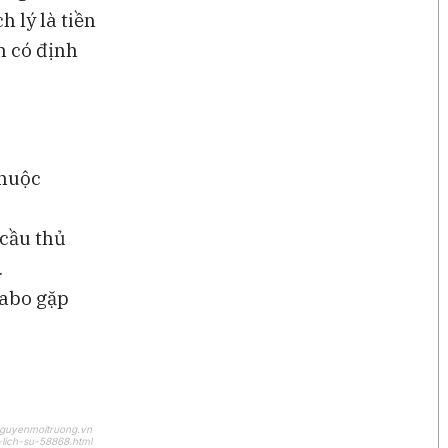
h lý là tiền
h có định
thuộc
 cầu thủ
.
Cabo gặp
nguyenmoitruong.vn
-lich-su-58868.html