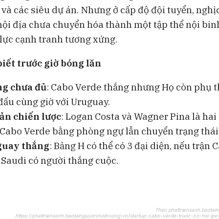
rí và các siêu dự án. Nhưng ở cấp độ đội tuyển, nghịc
 nội địa chưa chuyển hóa thành một tập thể nội bin
 lực cạnh tranh tương xứng.
biết trước giờ bóng lăn
g chưa đủ
: Cabo Verde thắng nhưng Họ còn phụ 
đấu cùng giờ với Uruguay.
sản chiến lược
: Logan Costa và Wagner Pina là hai
 Cabo Verde bằng phòng ngự lẫn chuyển trạng thái
uay thắng
: Bảng H có thể có 3 đại diện, nếu trận 
 Saudi có người thắng cuộc.
Theo phattrienxanh.baotai
https://phattrienxanh.baotainguyenmoitruong.vn/startup-cabo-verde-truoc-co-hoi-ipo