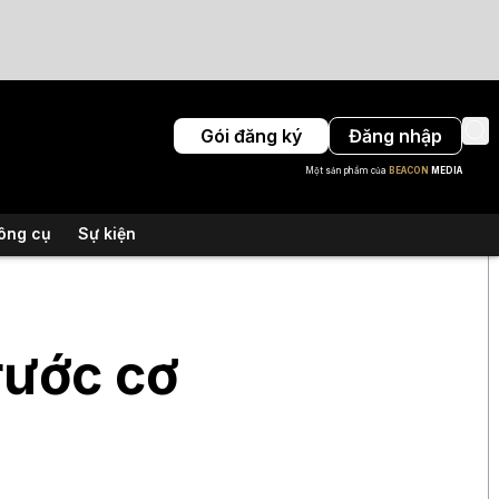
Gói đăng ký
Đăng nhập
Một sản phẩm của
BEACON
MEDIA
ông cụ
Sự kiện
rước cơ