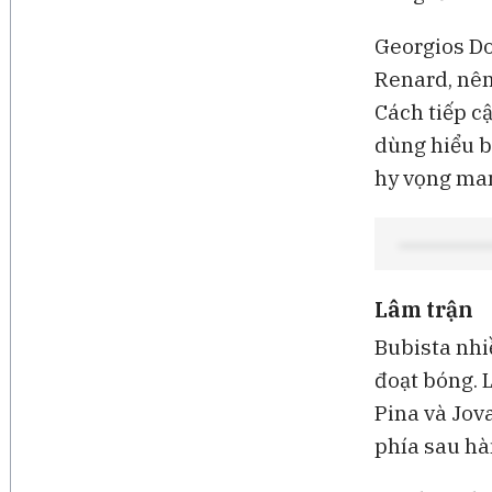
Georgios Do
Renard, nên 
Cách tiếp c
dùng hiểu b
hy vọng man
Lâm trận
Bubista nhiề
đoạt bóng. 
Pina và Jov
phía sau hà