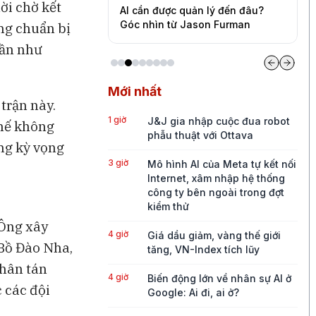
ời chờ kết
ứng khoán nửa cuối
AI cần được quản lý đến đâu?
S
 mạnh, rủi ro từ tỉ
Góc nhìn từ Jason Furman
m
ang chuẩn bị
gần như
Mới nhất
trận này.
1 giờ
J&J gia nhập cuộc đua robot
thế không
phẫu thuật với Ottava
ng kỳ vọng
3 giờ
Mô hình AI của Meta tự kết nối
Internet, xâm nhập hệ thống
công ty bên ngoài trong đợt
kiểm thử
 Ông xây
4 giờ
Giá dầu giảm, vàng thế giới
 Bồ Đào Nha,
tăng, VN-Index tích lũy
phân tán
4 giờ
Biến động lớn về nhân sự AI ở
c các đội
Google: Ai đi, ai ở?