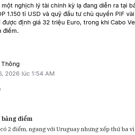
ột nghịch lý tài chính kỳ lạ đang diễn ra tại 
P 1.150 tỉ USD và quỹ đầu tư chủ quyền PIF vài 
ỉ được định giá 32 triệu Euro, trong khi Cabo Ve
n điểm.
ế Thông
6, 2026 lúc 1:54 AM
n bảng điểm
có 2 điểm, ngang với Uruguay nhưng xếp thứ ba v
Bloomberg Television
BAM Studios