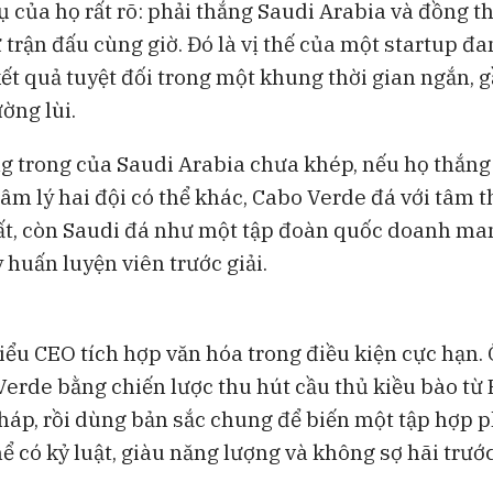
 của họ rất rõ: phải thắng Saudi Arabia và đồng th
J&J gia nhập cuộc đua robot
Thị trường ch
phẫu thuật với Ottava
2026: Phân hoá
ừ trận đấu cùng giờ. Đó là vị thế của một startup đ
giá
kết quả tuyệt đối trong một khung thời gian ngắn, 
ờng lùi.
g trong của Saudi Arabia chưa khép, nếu họ thắng 
tâm lý hai đội có thể khác, Cabo Verde đá với tâm 
ất, còn Saudi đá như một tập đoàn quốc doanh ma
 huấn luyện viên trước giải.
kiểu CEO tích hợp văn hóa trong điều kiện cực hạn.
erde bằng chiến lược thu hút cầu thủ kiều bào từ
háp, rồi dùng bản sắc chung để biến một tập hợp 
ể có kỷ luật, giàu năng lượng và không sợ hãi trướ