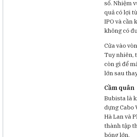
số. Nhiệm vụ
quả có lợi t
IPO và cần 
không có đư
Cửa vào vòn
Tuy nhiên, 
còn gì để m
lớn sau thay
Cầm quân
Bubista là 
dựng Cabo V
Hà Lan và P
thành tập th
bóng lớn.