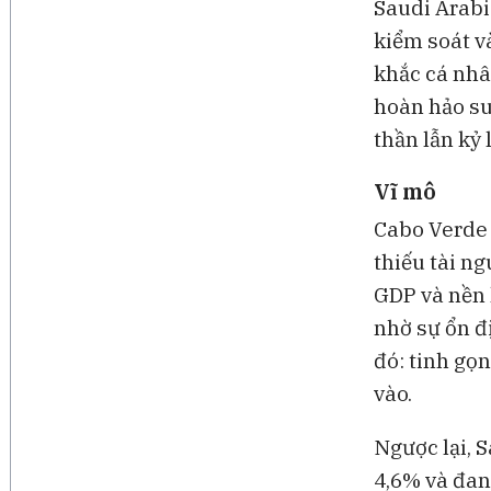
Saudi Arabi
kiểm soát v
khắc cá nhâ
hoàn hảo su
thần lẫn kỷ
Vĩ mô
Cabo Verde l
thiếu tài n
GDP và nền 
nhờ sự ổn đ
đó: tinh gọn
vào.
Ngược lại, 
4,6% và đan