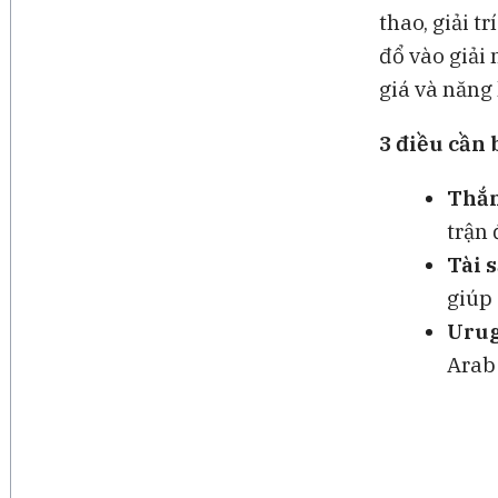
thao, giải t
đổ vào giải
giá và năng
3 điều cần 
Thắn
trận 
Tài 
giúp
Urug
Arab