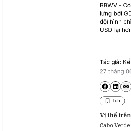
BBWV - Có m
lưng bởi GD
đội hình ch
USD lại hơ
Tác giả: K
27 tháng 0
Lưu
Vị thế trê
Cabo Verde 