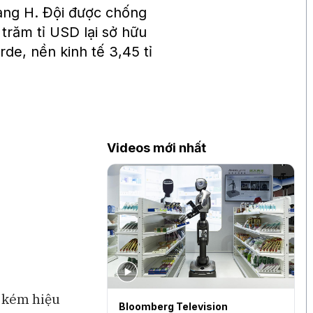
bảng H. Đội được chống
trăm tỉ USD lại sở hữu
rde, nền kinh tế 3,45 tỉ
Videos mới nhất
ì kém hiệu
Bloomberg Television
B