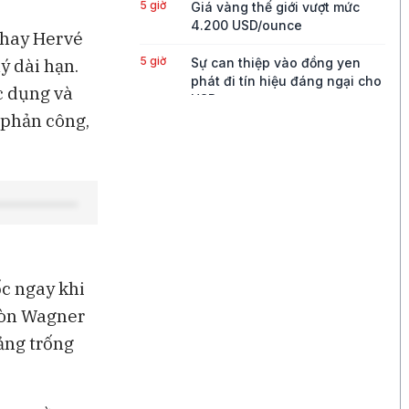
5 giờ
Giá vàng thế giới vượt mức
4.200 USD/ounce
thay Hervé
5 giờ
ý dài hạn.
Sự can thiệp vào đồng yen
phát đi tín hiệu đáng ngại cho
c dụng và
USD
 phản công,
6 giờ
Phần lớn doanh thu AI của
Microsoft đến từ OpenAI, theo
báo cáo tài chính
7 giờ
Bank of America dự báo Yen
Nhật sẽ tăng giá 6% vào cuối
năm 2026
7 giờ
"Cha đỡ đầu của AI" Yann
ốc ngay khi
LeCun gia nhập công ty đầu
còn Wagner
tư AI mới 224 Ventures
ảng trống
7 giờ
Iran tuyên bố đạt thỏa thuận
với Oman về đề xuất tuyến qua
eo Hormuz