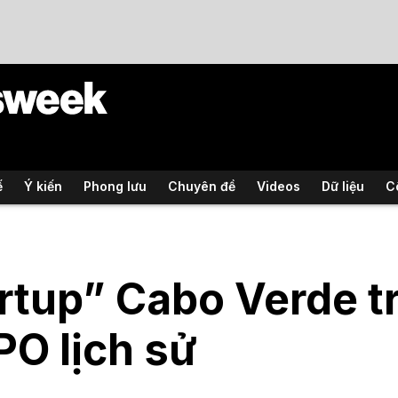
ế
Ý kiến
Phong lưu
Chuyên đề
Videos
Dữ liệu
C
rtup” Cabo Verde t
IPO lịch sử