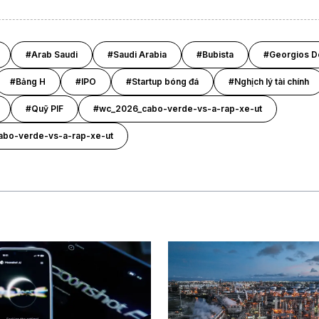
#Arab Saudi
#Saudi Arabia
#Bubista
#Georgios D
#Bảng H
#IPO
#Startup bóng đá
#Nghịch lý tài chính
#Quỹ PIF
#wc_2026_cabo-verde-vs-a-rap-xe-ut
bo-verde-vs-a-rap-xe-ut