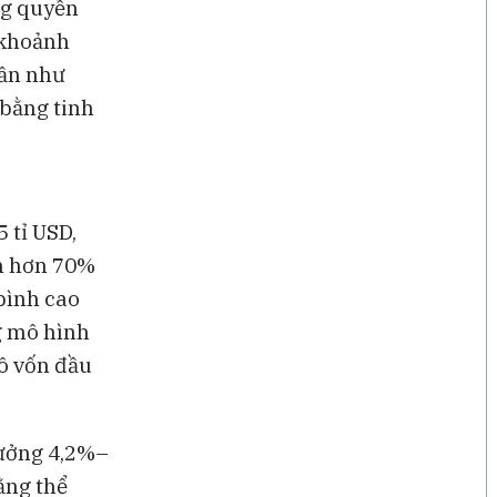
ng quyền
 khoảnh
gần như
 bằng tinh
 tỉ USD,
ếm hơn 70%
bình cao
g mô hình
mô vốn đầu
rưởng 4,2%–
ằng thể