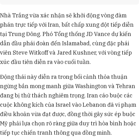
Công ty Kpler nhận định Eo biển Hormuz vẫn là
điểm nghẽn, với lưu lượng tàu chỉ phục hồi 10-15
Nhà Trắng vừa xác nhận sẽ khởi động vòng đàm
chuyến/ngày so với mức bình thường là 100
phán trực tiếp với Iran, bất chấp xung đột tiếp diễn
chuyến.
Tổng thống Donald Trump tuyên bố duy trì sự
tại Trung Đông. Phó Tổng thống JD Vance dự kiến
hiện diện quân sự của Mỹ xung quanh Iran cho
dẫn đầu phái đoàn đến Islamabad, cùng đặc phái
đến khi có thỏa thuận thực sự và cảnh báo về leo
viên Steve Witkoff và Jared Kushner, với vòng tiếp
thang.
xúc đầu tiên diễn ra vào cuối tuần.
Giá dầu Brent tăng 2,5% trong phiên giao dịch
châu Á ngày 9/4 do lo ngại rủi ro địa chính trị,
Động thái này diễn ra trong bối cảnh thỏa thuận
phản ánh tâm lý bất ổn của các nhà đầu tư.
ngừng bắn mong manh giữa Washington và Tehran
đang bị thử thách nghiêm trọng. Iran cáo buộc các
cuộc không kích của Israel vào Lebanon đã vi phạm
điều khoản vừa đạt được, đồng thời gây sức ép buộc
Mỹ phải lựa chọn rõ ràng giữa duy trì hòa bình hoặc
tiếp tục chiến tranh thông qua đồng minh.