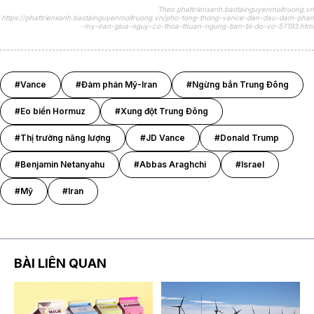
Theo phattrienxanh.baotainguyenmoitruong.vn
https://phattrienxanh.baotainguyenmoitruong.vn/pho-tong-thong-vance-dan-dau-dam-phan
-my-iran-giua-nguy-co-thoa-thuan-ngung-ban-bi-do-vo-57193.html
#Vance
#Đàm phán Mỹ-Iran
#Ngừng bắn Trung Đông
#Eo biển Hormuz
#Xung đột Trung Đông
#Thị trường năng lượng
#JD Vance
#Donald Trump
#Benjamin Netanyahu
#Abbas Araghchi
#Israel
#Mỹ
#Iran
BÀI LIÊN QUAN