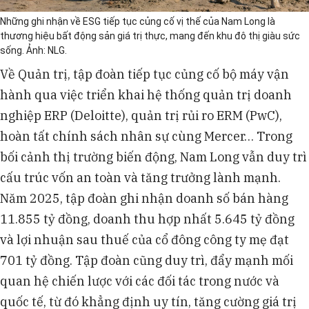
Những ghi nhận về ESG tiếp tục củng cố vị thế của Nam Long là
thương hiệu bất động sản giá trị thực, mang đến khu đô thị giàu sức
sống. Ảnh: NLG.
Về Quản trị, tập đoàn tiếp tục củng cố bộ máy vận
hành qua việc triển khai hệ thống quản trị doanh
nghiệp ERP (Deloitte), quản trị rủi ro ERM (PwC),
hoàn tất chính sách nhân sự cùng Mercer… Trong
bối cảnh thị trường biến động, Nam Long vẫn duy trì
cấu trúc vốn an toàn và tăng trưởng lành mạnh.
Năm 2025, tập đoàn ghi nhận doanh số bán hàng
11.855 tỷ đồng, doanh thu hợp nhất 5.645 tỷ đồng
và lợi nhuận sau thuế của cổ đông công ty mẹ đạt
701 tỷ đồng. Tập đoàn cũng duy trì, đẩy mạnh mối
quan hệ chiến lược với các đối tác trong nước và
quốc tế, từ đó khẳng định uy tín, tăng cường giá trị