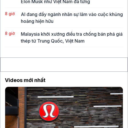
Elon Musk như Việt Nam đã từng
8 giờ
AI đang đẩy ngành nhân sự lâm vào cuộc khủng
hoảng hiện hữu
8 giờ
Malaysia khởi xướng điều tra chống bán phá giá
thép từ Trung Quốc, Việt Nam
8 giờ
Vụ hack công cụ bảo mật ví lạnh chứa Bitcoin
làm lung lay niềm tin của giới đầu tư
Videos mới nhất