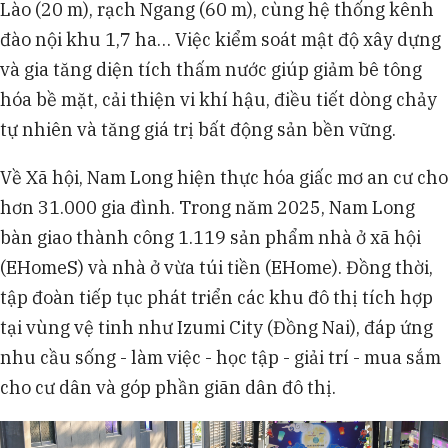
Lào (20 m), rạch Ngang (60 m), cùng hệ thống kênh
đào nội khu 1,7 ha… Việc kiểm soát mật độ xây dựng
và gia tăng diện tích thấm nước giúp giảm bê tông
hóa bề mặt, cải thiện vi khí hậu, điều tiết dòng chảy
tự nhiên và tăng giá trị bất động sản bền vững.
Về Xã hội, Nam Long hiện thực hóa giấc mơ an cư cho
hơn 31.000 gia đình. Trong năm 2025, Nam Long
bàn giao thành công 1.119 sản phẩm nhà ở xã hội
(EHomeS) và nhà ở vừa túi tiền (EHome). Đồng thời,
tập đoàn tiếp tục phát triển các khu đô thị tích hợp
tại vùng vệ tinh như Izumi City (Đồng Nai), đáp ứng
nhu cầu sống - làm việc - học tập - giải trí - mua sắm
cho cư dân và góp phần giãn dân đô thị.