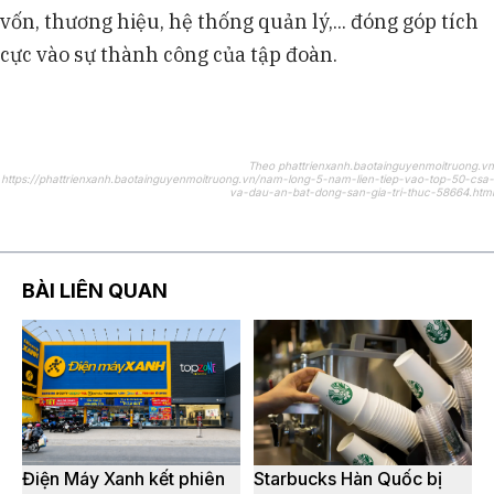
vốn, thương hiệu, hệ thống quản lý,... đóng góp tích
cực vào sự thành công của tập đoàn.
Theo phattrienxanh.baotainguyenmoitruong.vn
https://phattrienxanh.baotainguyenmoitruong.vn/nam-long-5-nam-lien-tiep-vao-top-50-csa-
va-dau-an-bat-dong-san-gia-tri-thuc-58664.html
BÀI LIÊN QUAN
Điện Máy Xanh kết phiên
Starbucks Hàn Quốc bị