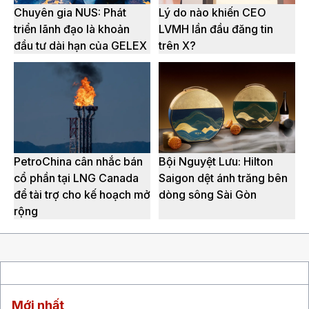
Chuyên gia NUS: Phát
Lý do nào khiến CEO
triển lãnh đạo là khoản
LVMH lần đầu đăng tin
đầu tư dài hạn của GELEX
trên X?
PetroChina cân nhắc bán
Bội Nguyệt Lưu: Hilton
cổ phần tại LNG Canada
Saigon dệt ánh trăng bên
để tài trợ cho kế hoạch mở
dòng sông Sài Gòn
rộng
Mới nhất