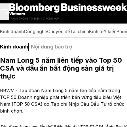
Kinh doanh
Công nghệ
Chuyên đề
Tài chính
Kinh tế
Ý kiến
Phon
Kinh doanh
Nội dung bảo trợ
Nam Long 5 năm liên tiếp vào Top 50
CSA và dấu ấn bất động sản giá trị
thực
BBWV - Tập đoàn Nam Long 5 năm liên tiếp nằm trong
TOP 50 Doanh nghiệp phát triển bền vững tiêu biểu Việt
Nam (TOP 50 CSA) do Tạp chí Nhịp Cầu Đầu Tư tổ chức
bình chọn.
Tập đoàn Nam Long lần thứ 5 liên tiếp đạt TOP 50 CSA. Ảnh: Ban tổ