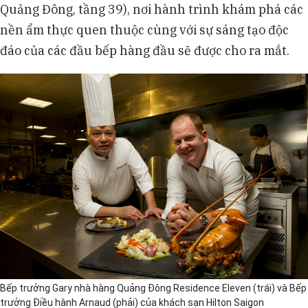
Quảng Đông, tầng 39), nơi hành trình khám phá các
nền ẩm thực quen thuộc cùng với sự sáng tạo độc
đáo của các đầu bếp hàng đầu sẽ được cho ra mắt.
Bếp trưởng Gary nhà hàng Quảng Đông Residence Eleven (trái) và Bếp
trưởng Điều hành Arnaud (phải) của khách sạn Hilton Saigon