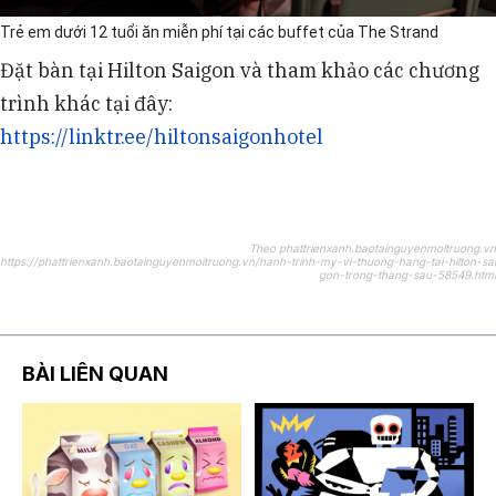
Trẻ em dưới 12 tuổi ăn miễn phí tại các buffet của The Strand
Đặt bàn tại Hilton Saigon và tham khảo các chương
trình khác tại đây:
https://linktr.ee/hiltonsaigonhotel
Theo phattrienxanh.baotainguyenmoitruong.vn
https://phattrienxanh.baotainguyenmoitruong.vn/hanh-trinh-my-vi-thuong-hang-tai-hilton-sai
gon-trong-thang-sau-58549.html
BÀI LIÊN QUAN