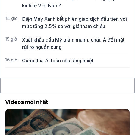
kinh tế Việt Nam?
14 giờ
Điện Máy Xanh kết phiên giao dịch đầu tiên với
mức tăng 2,5% so với giá tham chiếu
15 giờ
Xuất khẩu dầu Mỹ giảm mạnh, châu Á đối mặt
rủi ro nguồn cung
16 giờ
Cuộc đua AI toàn cầu tăng nhiệt
17 giờ
Binance kiện RedotPay, đòi bồi thường 470
triệu USD vì cáo buộc 'lôi kéo' người dùng
Videos mới nhất