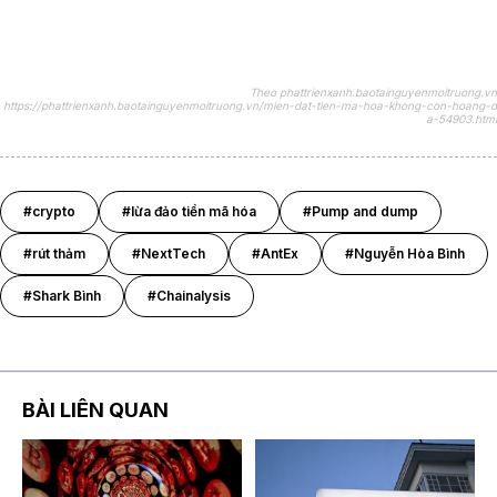
Theo phattrienxanh.baotainguyenmoitruong.vn
https://phattrienxanh.baotainguyenmoitruong.vn/mien-dat-tien-ma-hoa-khong-con-hoang-d
a-54903.html
#crypto
#lừa đảo tiền mã hóa
#Pump and dump
#rút thảm
#NextTech
#AntEx
#Nguyễn Hòa Bình
#Shark Bình
#Chainalysis
BÀI LIÊN QUAN