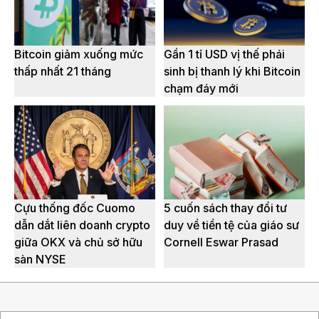
Bitcoin giảm xuống mức
Gần 1 tỉ USD vị thế phái
thấp nhất 21 tháng
sinh bị thanh lý khi Bitcoin
chạm đáy mới
Cựu thống đốc Cuomo
5 cuốn sách thay đổi tư
dẫn dắt liên doanh crypto
duy về tiền tệ của giáo sư
giữa OKX và chủ sở hữu
Cornell Eswar Prasad
sàn NYSE