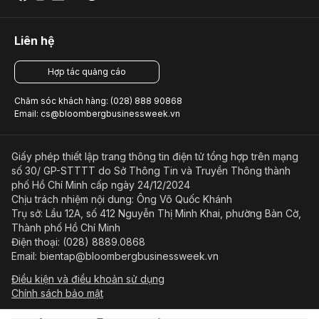
Liên hệ
Hợp tác quảng cáo
Chăm sóc khách hàng: (028) 888 90868
Email: cs@bloombergbusinessweek.vn
Giấy phép thiết lập trang thông tin điện tử tổng hợp trên mạng
số 30/ GP-STTTT do Sở Thông Tin và Truyền Thông thành
phố Hồ Chí Minh cấp ngày 24/12/2024
Chịu trách nhiệm nội dung: Ông Võ Quốc Khánh
Trụ sở: Lầu 12A, số 412 Nguyễn Thị Minh Khai, phường Bàn Cờ,
Thành phố Hồ Chí Minh
Điện thoại: (028) 8889.0868
Email: bientap@bloombergbusinessweek.vn
Điều kiện và điều khoản sử dụng
Chính sách bảo mật
© Copyright 2023-2026 Công ty Cổ phần Beacon Asia Media