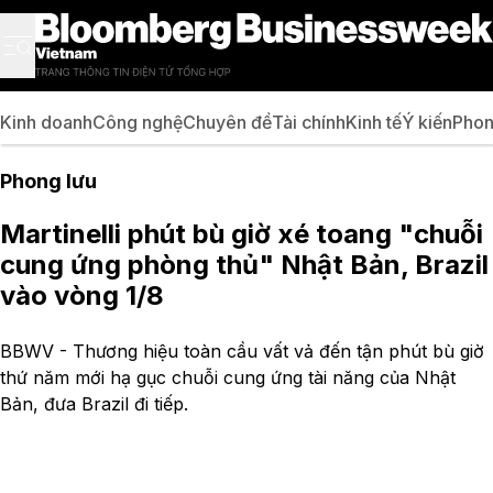
Kinh doanh
Công nghệ
Chuyên đề
Tài chính
Kinh tế
Ý kiến
Phon
Phong lưu
Martinelli phút bù giờ xé toang "chuỗi
cung ứng phòng thủ" Nhật Bản, Brazil
vào vòng 1/8
BBWV - Thương hiệu toàn cầu vất vả đến tận phút bù giờ
thứ năm mới hạ gục chuỗi cung ứng tài năng của Nhật
Bản, đưa Brazil đi tiếp.