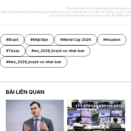
Theo phattrienxanh.baotainguyenmoitruong.vn
https://phattrienxanh.baotainguyenmoitruong.vn/martinelli-phut-bu-gio-xe-toang-chuoi-cung
-ung-phong-thu-nhat-ban-brazil-vao-vong-18-58900.html
#Brazil
#Nhật Bản
#World Cup 2026
#Houston
#Texas
#wc_2026_brazil-vs-nhat-ban
##wc_2026_brazil-vs-nhat-ban
BÀI LIÊN QUAN