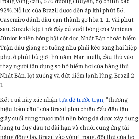
trong vòng cấm, 676 đường chuyền, độ chính xác
92%. Nỗ lực của Brazil được đền áp khi phút 56,
Casemiro đánh đầu cận thành gỡ hòa 1-1. Vài phút
sau, Suzuki kịp thời đẩy cú vuốt bóng của Vinícius
Júnior khiến bóng bật cột dọc, Nhật Bản thoát hiểm.
Trận đấu giằng co tưởng như phải kéo sang hai hiệp
phụ, ở phút bù giờ thứ năm, Martinelli, cầu thủ vào
thay người tận dụng sơ hở hiếm hoi của hàng thủ
Nhật Bản, lọt xuống và dứt điểm lạnh lùng. Brazil 2-
1.
Kết quả này xác nhận
tựa đề trước trận
, "thương
hiệu toàn cầu" của Brazil phải chiến đấu đến tận
giây cuối cùng trước một nền bóng đá được xây dựng
bằng tư duy đầu tư dài hạn và chuỗi cung ứng tài
năng đồng bộ. Brazil vào vòng trong, đối thủ của họ