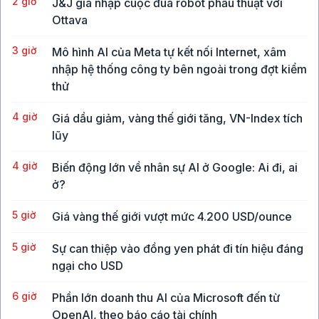
2 giờ
J&J gia nhập cuộc đua robot phẫu thuật với
Ottava
3 giờ
Mô hình AI của Meta tự kết nối Internet, xâm
nhập hệ thống công ty bên ngoài trong đợt kiểm
thử
4 giờ
Giá dầu giảm, vàng thế giới tăng, VN-Index tích
lũy
4 giờ
Biến động lớn về nhân sự AI ở Google: Ai đi, ai
ở?
5 giờ
Giá vàng thế giới vượt mức 4.200 USD/ounce
5 giờ
Sự can thiệp vào đồng yen phát đi tín hiệu đáng
ngại cho USD
6 giờ
Phần lớn doanh thu AI của Microsoft đến từ
OpenAI, theo báo cáo tài chính