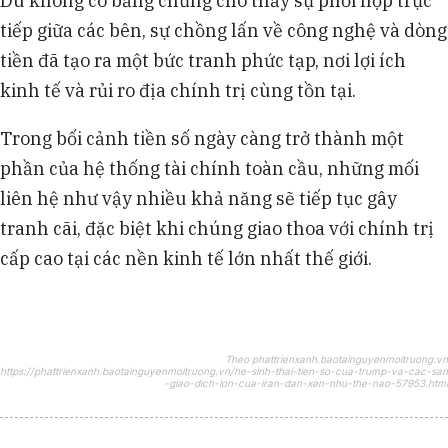
Dù không có bằng chứng cho thấy sự phối hợp trực
tiếp giữa các bên, sự chồng lấn về công nghệ và dòng
tiền đã tạo ra một bức tranh phức tạp, nơi lợi ích
kinh tế và rủi ro địa chính trị cùng tồn tại.
Trong bối cảnh tiền số ngày càng trở thành một
phần của hệ thống tài chính toàn cầu, những mối
liên hệ như vậy nhiều khả năng sẽ tiếp tục gây
tranh cãi, đặc biệt khi chúng giao thoa với chính trị
cấp cao tại các nền kinh tế lớn nhất thế giới.
Theo phattrienxanh.baotainguyenmoitruong.vn
https://phattrienxanh.baotainguyenmoitruong.vn/he-sinh-thai-tien-so-cua-trump-va-cac-san
-giao-dich-lon-cua-iran-dan-xen-nhu-the-nao-57953.html