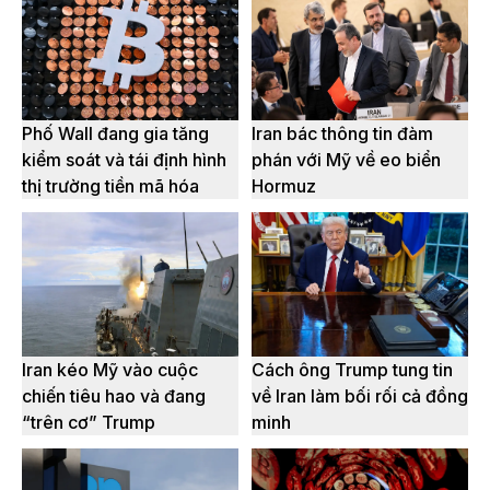
Phố Wall đang gia tăng
Iran bác thông tin đàm
kiểm soát và tái định hình
phán với Mỹ về eo biển
thị trường tiền mã hóa
Hormuz
Iran kéo Mỹ vào cuộc
Cách ông Trump tung tin
chiến tiêu hao và đang
về Iran làm bối rối cả đồng
“trên cơ” Trump
minh