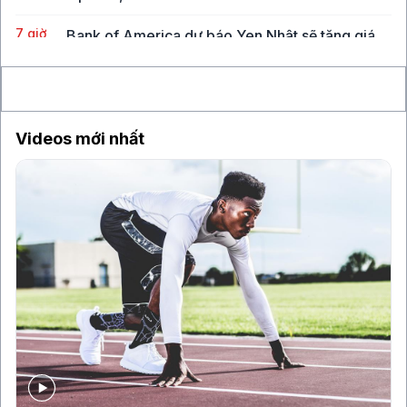
7 giờ
Bank of America dự báo Yen Nhật sẽ tăng giá
6% vào cuối năm 2026
7 giờ
"Cha đỡ đầu của AI" Yann LeCun gia nhập công
ty đầu tư AI mới 224 Ventures
Videos mới nhất