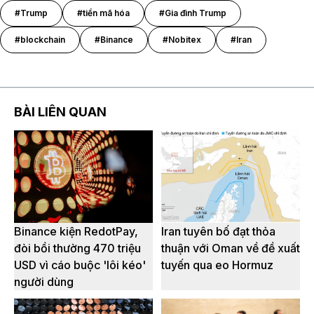
#Trump
#tiền mã hóa
#Gia đình Trump
#blockchain
#Binance
#Nobitex
#Iran
BÀI LIÊN QUAN
Binance kiện RedotPay,
Iran tuyên bố đạt thỏa
đòi bồi thường 470 triệu
thuận với Oman về đề xuất
USD vì cáo buộc 'lôi kéo'
tuyến qua eo Hormuz
người dùng