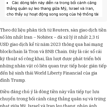
Các dòng tiền này diễn ra trong bối cảnh căng
thẳng quân sự leo thang giữa Mỹ, Israel và Iran,
cho thấy sự hoạt động song song của hệ thống tài
chính phi tập trung với trật tự tài chính truyền
thống.
Theo dữ liệu phân tích từ Reuters, sàn giao dịch tiền
Tron do Justin Sun sáng lập và BNB Chain xuất
số lớn nhất Iran – Nobitex – đã xử lý ít nhất 2,3 tỉ
phát từ Binance của Changpeng Zhao, cả hai đều
liên quan đến World Liberty Financial, dự án tiền số
USD giao dịch kể từ năm 2023 thông qua hai mạng
do gia đình ông Donald Trump đồng sáng lập.
blockchain là Tron và BNB Chain. Đây là các sổ cái
Các giao dịch bao gồm cả hoạt động của các tổ
kỹ thuật số công khai, lần lượt được phát triển bởi
chức bị trừng phạt như Ngân hàng Trung ương
những nhân vật có liên quan trực tiếp hoặc gián tiếp
Iran và Quân đoàn Vệ binh Cách mạng Hồi giáo
Iran (IRGC), theo phân tích blockchain.
đến hệ sinh thái World Liberty Financial của gia
Sự trở lại của ông Donald Trump năm 2025 đã
đình Trump.
tạo điều kiện cho sự phát triển của các dự án tiền
số như World Liberty Financial, làm dấy lên tranh
Điều đáng chú ý là dòng tiền này vẫn tiếp tục lưu
cãi về xung đột lợi ích khi các blockchain liên quan
chuyển trong bối cảnh căng thẳng quân sự và trừng
được Iran sử dụng.
phạt giữa Mỹ, Israel và Iran leo thang, phản ánh