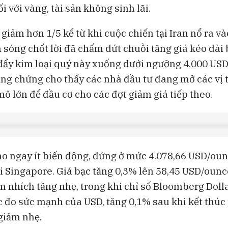
ối với vàng, tài sản không sinh lãi.
giảm hơn 1/5 kể từ khi cuộc chiến tại Iran nổ ra và
n sóng chốt lời đã chấm dứt chuỗi tăng giá kéo dài
đẩy kim loại quý này xuống dưới ngưỡng 4.000 USD.
bằng chứng cho thấy các nhà đầu tư đang mở các vị 
ô lớn để đầu cơ cho các đợt giảm giá tiếp theo.
ao ngay ít biến động, đứng ở mức 4.078,66 USD/oun
ại Singapore. Giá bạc tăng 0,3% lên 58,45 USD/ounc
m nhích tăng nhẹ, trong khi chỉ số Bloomberg Doll
c đo sức mạnh của USD, tăng 0,1% sau khi kết thúc
giảm nhẹ.