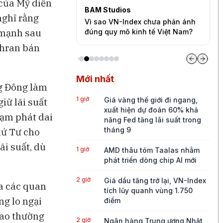
 của Mỹ diễn
levision
BAM Studios
B
nghĩ rằng
yếu thúc đẩy người
Vì sao VN-Index chưa phản ánh
J
g mạnh sau
vào trang sức
đúng quy mô kinh tế Việt Nam?
p
ehran bán
Mới nhất
ng Đông làm
1 giờ
Giá vàng thế giới đi ngang,
iữ lãi suất
xuất hiện dự đoán 60% khả
lạm phát dai
năng Fed tăng lãi suất trong
tháng 9
hứ Tư cho
ãi suất, dù
1 giờ
AMD thâu tóm Taalas nhằm
phát triển dòng chip AI mới
2 giờ
Giá dầu tăng trở lại, VN-Index
a các quan
tích lũy quanh vùng 1.750
ng lo ngại
điểm
 cao thường
2 giờ
Ngân hàng Trung ương Nhật