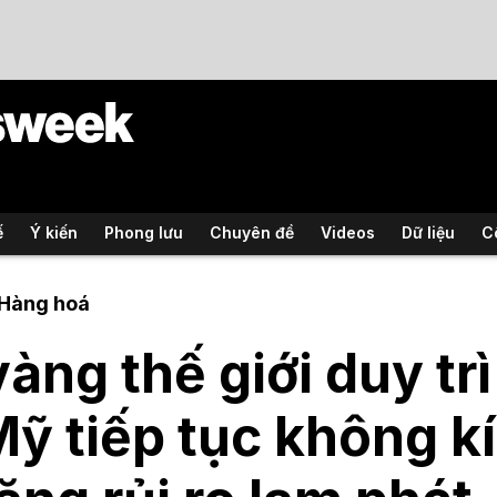
ế
Ý kiến
Phong lưu
Chuyên đề
Videos
Dữ liệu
C
 Hàng hoá
vàng thế giới duy tr
Mỹ tiếp tục không kí