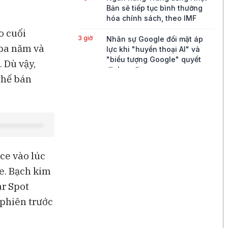
Bản sẽ tiếp tục bình thường
hóa chính sách, theo IMF
o cuối
3 giờ
Nhân sự Google đối mặt áp
 ba năm và
lực khi "huyền thoại AI" và
"biểu tượng Google" quyết
 Dù vậy,
định ra đi
thế bán
4 giờ
Mỹ áp thuế 15% và thiết lập
giá sàn đối với polysilicon
nhập khẩu
4 giờ
Giá dầu tăng khi có tin Iran
tấn công các mục tiêu tại eo
biển Hormuz
ce vào lúc
e. Bạch kim
17 giờ
Lo ngại an ninh mạng sau các
thử nghiệm AI của OpenAI và
ar Spot
Anthropic
 phiên trước
17 giờ
SoftBank ghi nhận khoản lãi
8,5 tỉ USD từ Intel, vượt mọi dự