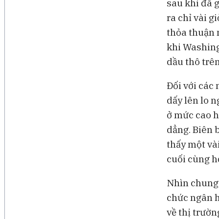
sau khi đã 
Bloomberg Television
ra chỉ vài 
Lo ngại an ninh mạng sau 
thỏa thuận 
thử nghiệm AI của OpenAI 
Anthropic
khi Washing
dầu thô trên
Đối với các
dấy lên lo n
ở mức cao h
dẳng. Biên 
thấy một vài
cuối cùng h
Nhìn chung,
chức ngân h
về thị trườn