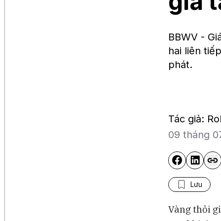
gia 
BBWV - Giá 
hai liên ti
phát.
Tác giả: R
09 tháng 0
Lưu
Vàng thỏi g