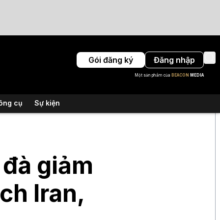
Gói đăng ký
Đăng nhập
Một sản phẩm của
BEACON
MEDIA
ông cụ
Sự kiện
ì đà giảm
ch Iran,