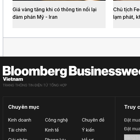
Giá vàng tăng khi có thông tin nối lại
Chủ tịch Fe
đàm phán Mỹ - Iran
lạm phát, k
Chuyên mục
Truy 
Kinh doanh
Công nghệ
Chuyên đề
Đặt mua
Đặt mu
Tài chính
Kinh tế
Ý kiến
Giải pháp
Phong lưu
Hồ sơ