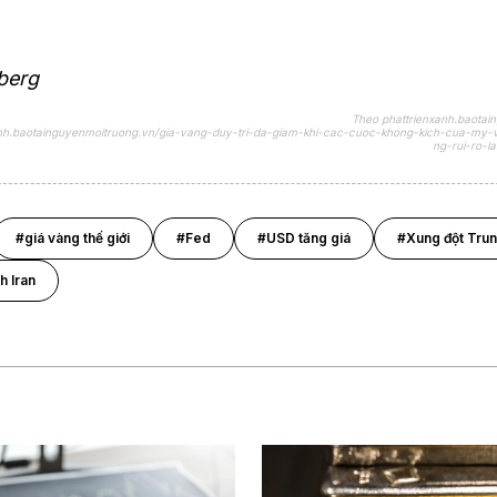
berg
Theo phattrienxanh.baotai
xanh.baotainguyenmoitruong.vn/gia-vang-duy-tri-da-giam-khi-cac-cuoc-khong-kich-cua-my-v
ng-rui-ro-l
#giá vàng thế giới
#Fed
#USD tăng giá
#Xung đột Tru
h Iran