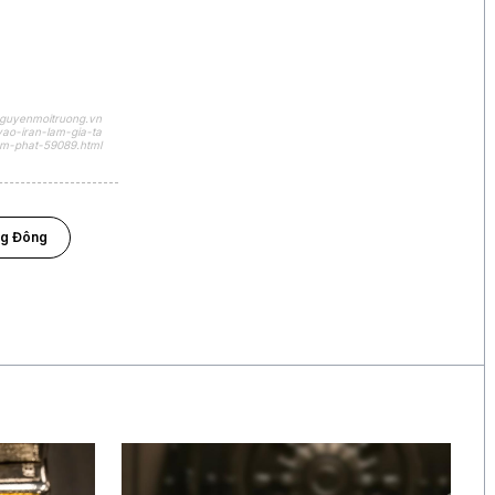
báo
17 giờ
CEO Uber: Chưa thấy người
tiêu dùng thắt chặt chi tiêu
nguyenmoitruong.vn
ao-iran-lam-gia-ta
am-phat-59089.html
ng Đông