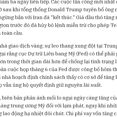
giảm ba ngày liên tiếp. Các cuộc tấn công mới nhất
Bloomberg Television
Bloomberg Te
giờ sau khi tổng thống Donald Trump tuyên bố ông 
các
CEO Uber: Chưa thấy người tiêu
Đồng yen suy 
ngừng bắn với Iran đã "kết thúc." Giá dầu thô tăn
và
dùng thắt chặt chi tiêu
Nhật đổ tiền 
ton trước đó đã hủy bỏ lệnh miễn trừ cho phép T
 toàn cầu.
 nhà giao dịch vàng, sự leo thang xung đột tại Tru
gại rằng cục Dự trữ Liên bang Mỹ (Fed) có thể phải g
ơn trong thời gian dài hơn để chống lại tình trạng 
bản cuộc họp tháng 6 của Fed được công bố hôm t
 nhà hoạch định chính sách thấy có cơ sở để tăng l
ọ vẫn ủng hộ quyết định giữ nguyên lãi suất.
 biên bản phản ánh mối lo ngại ngày càng tăng củ
àng trung ương Mỹ đối với lạm phát, ngay khi nhữ
g lao động hạ nhiệt đôi chút. Chi phí vay vốn tăng