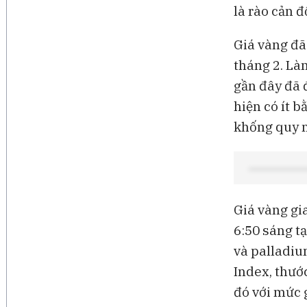
là rào cản đ
Giá vàng đã 
tháng 2. Là
gần đây đã 
hiện có ít 
khống quy m
Giá vàng gi
6:50 sáng t
và palladiu
Index, thướ
đó với mức 