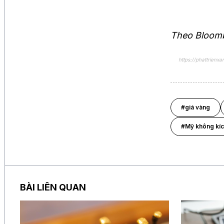
Theo Bloom
https://phattrien
#giá vàng
#Mỹ không kíc
BÀI LIÊN QUAN