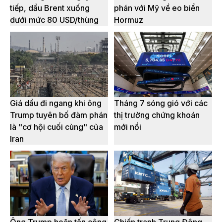
tiếp, dầu Brent xuống
phán với Mỹ về eo biển
dưới mức 80 USD/thùng
Hormuz
Giá dầu đi ngang khi ông
Tháng 7 sóng gió với các
Trump tuyên bố đàm phán
thị trường chứng khoán
là "cơ hội cuối cùng" của
mới nổi
Iran
Ông Trump hoãn tấn công
Chiến tranh Trung Đông