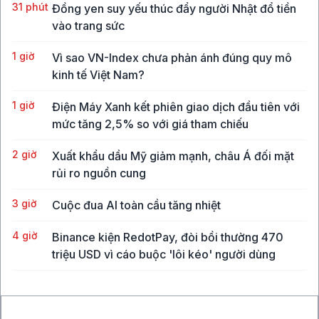
31 phút
Đồng yen suy yếu thúc đẩy người Nhật đổ tiền
vào trang sức
1 giờ
Vì sao VN-Index chưa phản ánh đúng quy mô
kinh tế Việt Nam?
1 giờ
Điện Máy Xanh kết phiên giao dịch đầu tiên với
mức tăng 2,5% so với giá tham chiếu
2 giờ
Xuất khẩu dầu Mỹ giảm mạnh, châu Á đối mặt
rủi ro nguồn cung
3 giờ
Cuộc đua AI toàn cầu tăng nhiệt
4 giờ
Binance kiện RedotPay, đòi bồi thường 470
triệu USD vì cáo buộc 'lôi kéo' người dùng
5 giờ
Vàng SJC vượt 143 triệu đồng/lượng sau khi giá
thế giới tăng mạnh nhất 6 tháng qua