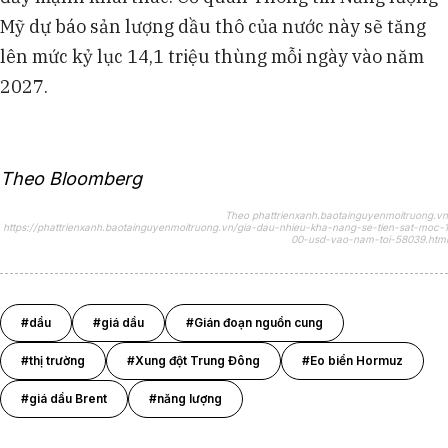
Mỹ dự báo sản lượng dầu thô của nước này sẽ tăng
lên mức kỷ lục 14,1 triệu thùng mỗi ngày vào năm
2027.
Theo Bloomberg
Theo phattrienxanh.baotainguyenmoitruong.vn
https://phattrienxanh.baotainguyenmoitruong.vn/gia-dau-nhieu-kha-nang-se-tien-sat-moc-1
00-usd-vao-nam-toi-58039.html
#dầu
#giá dầu
#Gián đoạn nguồn cung
#thị trường
#Xung đột Trung Đông
#Eo biển Hormuz
#giá dầu Brent
#năng lượng