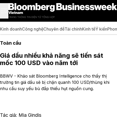
Kinh doanh
Công nghệ
Chuyên đề
Tài chính
Kinh tế
Ý kiến
Phon
Toàn cầu
Giá dầu nhiều khả năng sẽ tiến sát
mốc 100 USD vào năm tới
BBWV - Khảo sát Bloomberg Intelligence cho thấy thị
trường tin giá dầu sẽ bị chặn quanh 100 USD/thùng khi
nhu cầu suy yếu bù đắp thiếu hụt nguồn cung.
Tác giả: Mia Gindis