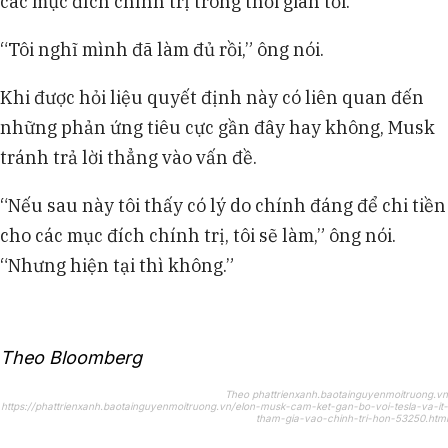
các mục đích chính trị trong thời gian tới.
“Tôi nghĩ mình đã làm đủ rồi,” ông nói.
Khi được hỏi liệu quyết định này có liên quan đến
những phản ứng tiêu cực gần đây hay không, Musk
tránh trả lời thẳng vào vấn đề.
“Nếu sau này tôi thấy có lý do chính đáng để chi tiền
cho các mục đích chính trị, tôi sẽ làm,” ông nói.
“Nhưng hiện tại thì không.”
Theo Bloomberg
Theo phattrienxanh.baotainguyenmoitruong.vn
https://phattrienxanh.baotainguyenmoitruong.vn/elon-musk-cam-ket-gan-bo-voi-tesla-va-it-
tham-gia-vao-chinh-tri-hon-53250.html