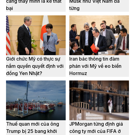
càng thấy mình là kẻ thất
Musk như Việt Nam đã
bại
từng
Giới chức Mỹ có thực sự
Iran bác thông tin đàm
nắm quyền quyết định với
phán với Mỹ về eo biển
đồng Yen Nhật?
Hormuz
Thuế quan mới của ông
JPMorgan từng định giá
Trump bị 25 bang khởi
công ty mới của FIFA ở