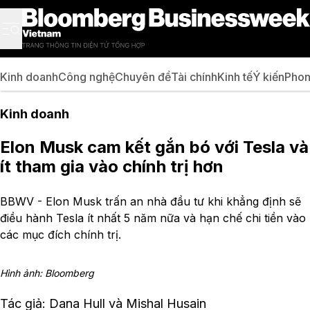
Kinh doanh
Công nghệ
Chuyên đề
Tài chính
Kinh tế
Ý kiến
Phon
Kinh doanh
Elon Musk cam kết gắn bó với Tesla và
ít tham gia vào chính trị hơn
BBWV - Elon Musk trấn an nhà đầu tư khi khẳng định sẽ
điều hành Tesla ít nhất 5 năm nữa và hạn chế chi tiền vào
các mục đích chính trị.
Hình ảnh: Bloomberg
Tác giả: Dana Hull và Mishal Husain