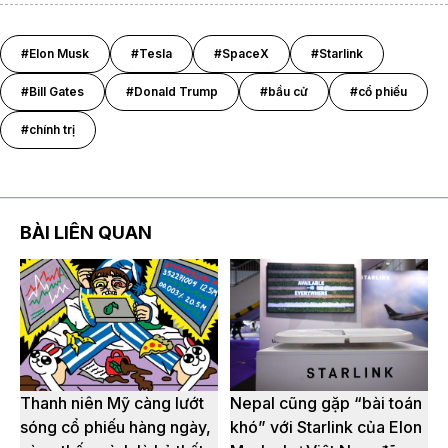
#Elon Musk
#Tesla
#SpaceX
#Starlink
#Bill Gates
#Donald Trump
#bầu cử
#cổ phiếu
#chính trị
BÀI LIÊN QUAN
Thanh niên Mỹ càng lướt
Nepal cũng gặp “bài toán
sóng cổ phiếu hàng ngày,
khó” với Starlink của Elon