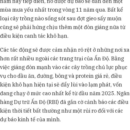
năm này tiếp diễn, nó được dự báo sẽ dẫn đến một
mùa mưa yếu nhất trong vòng 11 năm qua. Bất kể
loại cây trồng nào sống sót sau đợt gieo sấy muộn
cũng sẽ phải hứng chịu thêm một đòn giáng nữa từ
điều kiện canh tác khô hạn.
Các tác động sẽ được cảm nhận rõ rệt ở những nơi xa
hơn rất nhiều ngoài các trang trại của Ấn Độ. Bằng
việc giáng đòn mạnh vào các cây trồng chủ lực phục
vụ cho dầu ăn, đường, bông và protein giá rẻ, điều
kiện khô hạn hiện tại sẽ đẩy lùi vào lạm phát, vốn
đang chạy ở mức cao nhất kể từ đầu năm 2025. Ngân
hàng Dự trữ Ấn Độ (RBI) đã gắn cờ cảnh báo các điều
kiện thời tiết bất thường như một rủi ro đối với các
dự báo kinh tế của mình.