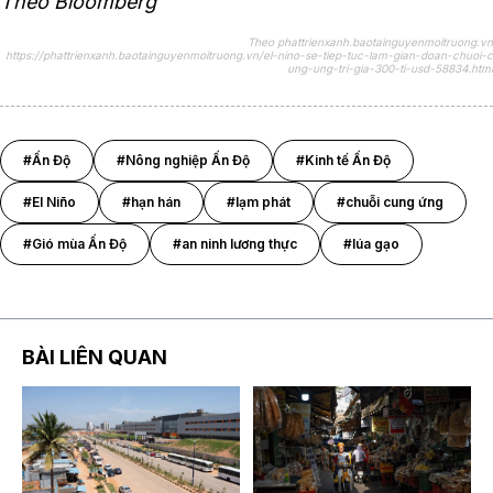
Theo Bloomberg
Theo phattrienxanh.baotainguyenmoitruong.vn
https://phattrienxanh.baotainguyenmoitruong.vn/el-nino-se-tiep-tuc-lam-gian-doan-chuoi-c
ung-ung-tri-gia-300-ti-usd-58834.html
#Ấn Độ
#Nông nghiệp Ấn Độ
#Kinh tế Ấn Độ
#El Niño
#hạn hán
#lạm phát
#chuỗi cung ứng
#Gió mùa Ấn Độ
#an ninh lương thực
#lúa gạo
BÀI LIÊN QUAN