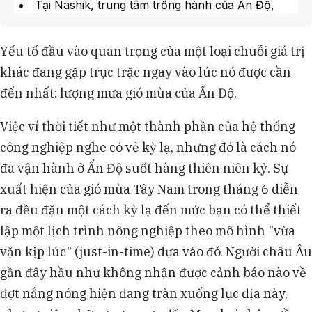
Tại Nashik, trung tâm trồng hành của Ấn Độ,
lượng mưa tháng này chỉ đạt 16% so với trung
bình, làm gia tăng lo ngại về lạm phát giá lương
Yếu tố đầu vào quan trọng của một loại chuỗi giá trị
thực.
khác đang gặp trục trặc ngay vào lúc nó được cần
Ngân hàng Dự trữ Ấn Độ (RBI) đã cảnh báo rủi
ro thời tiết, trong khi New Delhi có thể tiếp tục hạn
đến nhất: lượng mưa gió mùa của Ấn Độ.
chế xuất khẩu đường sau lệnh cấm xuất khẩu gạo.
Theo chuyên mục gia Ông David Fickling của
Việc ví thời tiết như một thành phần của hệ thống
Bloomberg, tình trạng ấm lên toàn cầu đang khiến
công nghiệp nghe có vẻ kỳ lạ, nhưng đó là cách nó
lượng mưa gió mùa tại Nam Á ngày càng khó dự
đã vận hành ở Ấn Độ suốt hàng thiên niên kỷ. Sự
đoán.
xuất hiện của gió mùa Tây Nam trong tháng 6 diễn
ra đều đặn một cách kỳ lạ đến mức bạn có thể thiết
lập một lịch trình nông nghiệp theo mô hình "vừa
vặn kịp lúc" (just-in-time) dựa vào đó. Người châu Âu
gần đây hầu như không nhận được cảnh báo nào về
đợt nắng nóng hiện đang tràn xuống lục địa này,