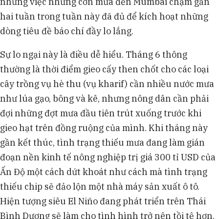
nhưng việc những cơn mưa đến Mumbai chậm gần
hai tuần trong tuần này đã đủ để kích hoạt những
dòng tiêu đề báo chí đầy lo lắng.
Sự lo ngại này là điều dễ hiểu. Tháng 6 thông
thường là thời điểm gieo cấy then chốt cho các loại
cây trồng vụ hè thu (vụ kharif) cần nhiều nước mưa
như lúa gạo, bông và kê, nhưng nông dân cần phải
đợi những đợt mưa đầu tiên trút xuống trước khi
gieo hạt trên đồng ruộng của mình. Khi tháng này
gần kết thúc, tình trạng thiếu mưa đang làm gián
đoạn nền kinh tế nông nghiệp trị giá 300 tỉ USD của
Ấn Độ một cách dứt khoát như cách mà tình trạng
thiếu chip sẽ đảo lộn một nhà máy sản xuất ô tô.
Hiện tượng siêu El Niño đang phát triển trên Thái
Bình Dương sẽ làm cho tình hình trở nên tồi tệ hơn.