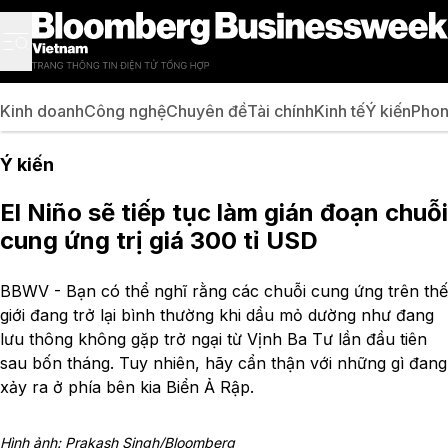
Kinh doanh
Công nghệ
Chuyên đề
Tài chính
Kinh tế
Ý kiến
Phon
Ý kiến
El Niño sẽ tiếp tục làm gián đoạn chuỗi
cung ứng trị giá 300 tỉ USD
BBWV - Bạn có thể nghĩ rằng các chuỗi cung ứng trên thế
giới đang trở lại bình thường khi dầu mỏ dường như đang
lưu thông không gặp trở ngại từ Vịnh Ba Tư lần đầu tiên
sau bốn tháng. Tuy nhiên, hãy cẩn thận với những gì đang
xảy ra ở phía bên kia Biển Ả Rập.
Hình ảnh: Prakash Singh/Bloomberg