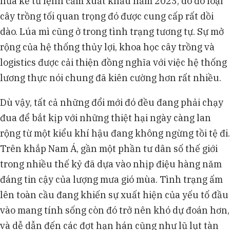
nửa kể từ lệnh cấm xuất khẩu năm 2023, do đó loại
cây trồng tối quan trọng đó được cung cấp rất dồi
dào. Lúa mì cũng ở trong tình trạng tương tự. Sự mở
rộng của hệ thống thủy lợi, khoa học cây trồng và
logistics được cải thiện đồng nghĩa với việc hệ thống
lương thực nói chung đã kiên cường hơn rất nhiều.
Dù vậy, tất cả những đổi mới đó đều đang phải chạy
đua để bắt kịp với những thiệt hại ngày càng lan
rộng từ một kiểu khí hậu đang không ngừng tồi tệ đi.
Trên khắp Nam Á, gần một phần tư dân số thế giới
trong nhiều thế kỷ đã dựa vào nhịp điệu hàng năm
đáng tin cậy của lượng mưa gió mùa. Tình trạng ấm
lên toàn cầu đang khiến sự xuất hiện của yếu tố đầu
vào mang tính sống còn đó trở nên khó dự đoán hơn,
và dễ dẫn đến các đợt hạn hán cũng như lũ lụt tàn