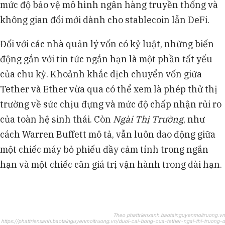
mức độ bảo vệ mô hình ngân hàng truyền thống và
không gian đổi mới dành cho stablecoin lẫn DeFi.
Đối với các nhà quản lý vốn có kỷ luật, những biến
động gắn với tin tức ngắn hạn là một phần tất yếu
của chu kỳ. Khoảnh khắc dịch chuyển vốn giữa
Tether và Ether vừa qua có thể xem là phép thử thị
trường về sức chịu đựng và mức độ chấp nhận rủi ro
của toàn hệ sinh thái. Còn
Ngài Thị Trường
, như
cách Warren Buffett mô tả, vẫn luôn dao động giữa
một chiếc máy bỏ phiếu đầy cảm tính trong ngắn
hạn và một chiếc cân giá trị vận hành trong dài hạn.
Theo phattrienxanh.baotainguyenmoitruong.vn
https://phattrienxanh.baotainguyenmoitruong.vn/duoi-cai-bong-cua-tether-ngai-thi-truong-d