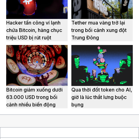
Hacker tấn công ví lạnh
Tether mua vàng trở lại
chứa Bitcoin, hàng chục
trong bối cảnh xung đột
triệu USD bị rút ruột
Trung Đông
Bitcoin giảm xuống dưới
Qua thời đốt token cho AI,
63.000 USD trong bối
giờ là lúc thắt lưng buộc
cảnh nhiều biến động
bụng