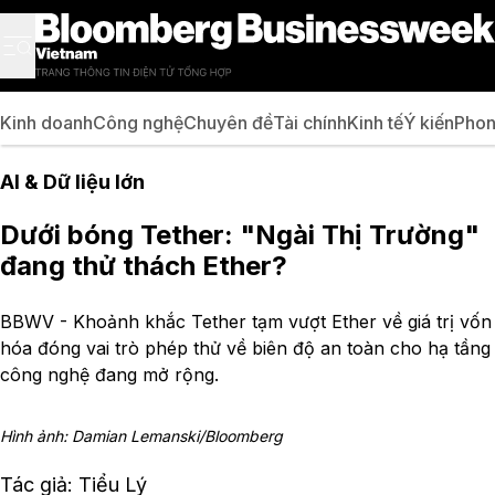
Kinh doanh
Công nghệ
Chuyên đề
Tài chính
Kinh tế
Ý kiến
Phon
AI & Dữ liệu lớn
Dưới bóng Tether: "Ngài Thị Trường"
đang thử thách Ether?
BBWV - Khoảnh khắc Tether tạm vượt Ether về giá trị vốn
hóa đóng vai trò phép thử về biên độ an toàn cho hạ tầng
công nghệ đang mở rộng.
Hình ảnh: Damian Lemanski/Bloomberg
Tác giả: Tiểu Lý