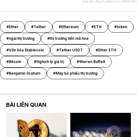
ang-thu-thach-ethereum-58602.html
#Ether
#Tether
#Ethereum
#ETH
#token
#ngài thị trường
#thị trường tiền mã hóa
#Vốn hóa Stablecoin
#Tether USDT
#Ether ETH
#Bitcoin
#Nghịch lý giá trị
#Warren Buffett
#Benjamin Graham
#Máy bỏ phiếu thị trường
BÀI LIÊN QUAN