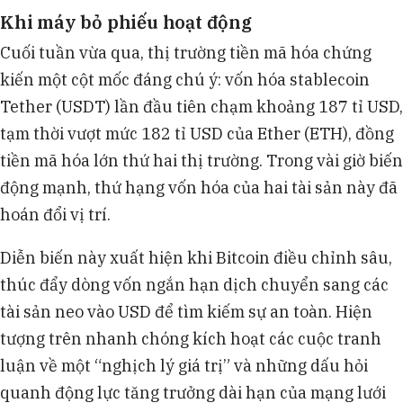
cấp EIP-4844 giúp giảm phí giao dịch trên Layer 2,
Khi máy bỏ phiếu hoạt động
nhưng vô tình làm giảm lượng phí đốt và gây áp
lực giảm giá lên đồng Ether.
Cuối tuần vừa qua, thị trường tiền mã hóa chứng
Tập đoàn MicroStrategy tiếp tục công bố
kiến một cột mốc đáng chú ý: vốn hóa stablecoin
thương vụ giải ngân khoảng 100 triệu USD để tích
Tether (USDT) lần đầu tiên chạm khoảng 187 tỉ USD,
lũy thêm Bitcoin, cho thấy dòng tiền lớn vẫn đang
tạm thời vượt mức 182 tỉ USD của Ether (ETH), đồng
chờ đợi cơ hội tái phân bổ.
Thị trường đang chờ đợi cuộc họp chính sách
tiền mã hóa lớn thứ hai thị trường. Trong vài giờ biến
của Cục Dự trữ Liên bang Mỹ dưới sự chủ trì của
động mạnh, thứ hạng vốn hóa của hai tài sản này đã
Chủ tịch Kevin Warsh và diễn biến dự luật Clarity
hoán đổi vị trí.
Act tại Quốc hội Mỹ.
Diễn biến này xuất hiện khi Bitcoin điều chỉnh sâu,
thúc đẩy dòng vốn ngắn hạn dịch chuyển sang các
tài sản neo vào USD để tìm kiếm sự an toàn. Hiện
tượng trên nhanh chóng kích hoạt các cuộc tranh
luận về một “nghịch lý giá trị” và những dấu hỏi
quanh động lực tăng trưởng dài hạn của mạng lưới