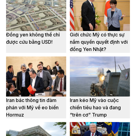
Đồng yen không thể chỉ
Giới chức Mỹ có thực sự
được cứu bằng USD!
nắm quyền quyết định với
đồng Yen Nhật?
Iran bác thông tin đàm
Iran kéo Mỹ vào cuộc
phán với Mỹ về eo biển
chiến tiêu hao và đang
Hormuz
“trên cơ” Trump