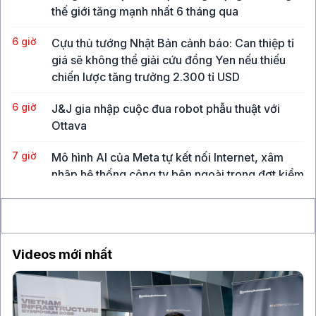
thế giới tăng mạnh nhất 6 tháng qua
6 giờ
Cựu thủ tướng Nhật Bản cảnh báo: Can thiệp tỉ
giá sẽ không thể giải cứu đồng Yen nếu thiếu
chiến lược tăng trưởng 2.300 tỉ USD
6 giờ
J&J gia nhập cuộc đua robot phẫu thuật với
Ottava
7 giờ
Mô hình AI của Meta tự kết nối Internet, xâm
nhập hệ thống công ty bên ngoài trong đợt kiểm
thử
8 giờ
Giá dầu giảm, vàng thế giới tăng, VN-Index tích
lũy
Videos mới nhất