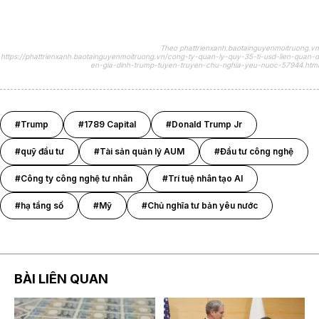
Theo phattrienxanh.baotainguyenmoitruong.vn
https://phattrienxanh.baotainguyenmoitruong.vn/cong-ty-quan-ly-quy-35-ti-usd-lien-quan-d
en-gia-dinh-trump-tuyen-truyen-chu-nghia-yeu-nuoc-57944.html
#Trump
#1789 Capital
#Donald Trump Jr
#quỹ đầu tư
#Tài sản quản lý AUM
#Đầu tư công nghệ
#Công ty công nghệ tư nhân
#Trí tuệ nhân tạo AI
#hạ tầng số
#Mỹ
#Chủ nghĩa tư bản yêu nước
BÀI LIÊN QUAN