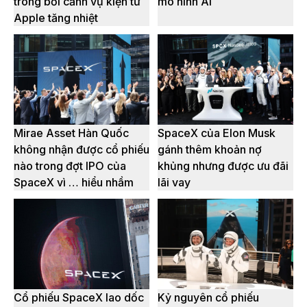
trong bối cảnh vụ kiện từ
mô hình AI
Apple tăng nhiệt
Mirae Asset Hàn Quốc
SpaceX của Elon Musk
không nhận được cổ phiếu
gánh thêm khoản nợ
nào trong đợt IPO của
khủng nhưng được ưu đãi
SpaceX vì … hiểu nhầm
lãi vay
Cổ phiếu SpaceX lao dốc
Kỷ nguyên cổ phiếu