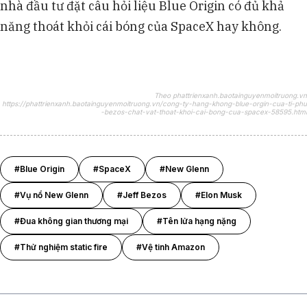
nhà đầu tư đặt câu hỏi liệu Blue Origin có đủ khả
năng thoát khỏi cái bóng của SpaceX hay không.
Theo phattrienxanh.baotainguyenmoitruong.vn
https://phattrienxanh.baotainguyenmoitruong.vn/cong-ty-hang-khong-blue-orgin-cua-ti-phu
-bezos-chat-vat-thoat-khoi-cai-bong-cua-spacex-58595.html
#Blue Origin
#SpaceX
#New Glenn
#Vụ nổ New Glenn
#Jeff Bezos
#Elon Musk
#Đua không gian thương mại
#Tên lửa hạng nặng
#Thử nghiệm static fire
#Vệ tinh Amazon