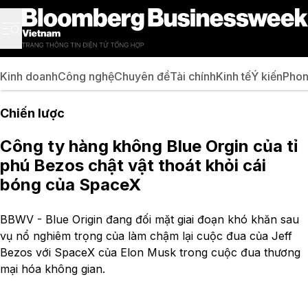
Kinh doanh
Công nghệ
Chuyên đề
Tài chính
Kinh tế
Ý kiến
Phon
Chiến lược
Công ty hàng không Blue Orgin của tỉ
phú Bezos chật vật thoát khỏi cái
bóng của SpaceX
BBWV - Blue Origin đang đối mặt giai đoạn khó khăn sau
vụ nổ nghiêm trọng của làm chậm lại cuộc đua của Jeff
Bezos với SpaceX của Elon Musk trong cuộc đua thương
mại hóa không gian.