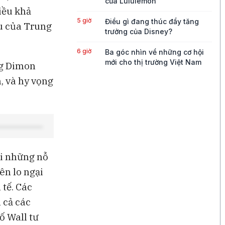
của Lululemon
iều khả
5 giờ
Điều gì đang thúc đẩy tăng
u của Trung
trưởng của Disney?
6 giờ
Ba góc nhìn về những cơ hội
mới cho thị trường Việt Nam
ng Dimon
n, và hy vọng
6 giờ
Nepal cũng gặp “bài toán
khó” với Starlink của Elon
Musk như Việt Nam đã từng
6 giờ
AI đang đẩy ngành nhân sự
lâm vào cuộc khủng hoảng
hiện hữu
ới những nỗ
6 giờ
Malaysia khởi xướng điều tra
ên lo ngại
chống bán phá giá thép từ
Trung Quốc, Việt Nam
 tế. Các
 cả các
6 giờ
Vụ hack công cụ bảo mật ví
lạnh chứa Bitcoin làm lung lay
ố Wall tư
niềm tin của giới đầu tư