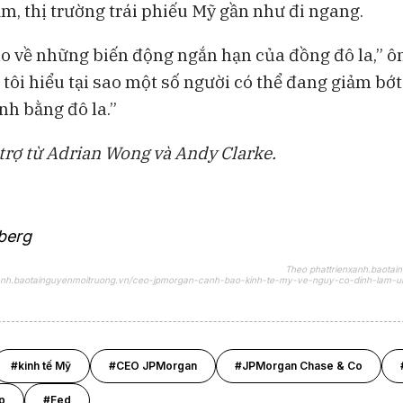
m, thị trường trái phiếu Mỹ gần như đi ngang.
lo về những biến động ngắn hạn của đồng đô la,” 
tôi hiểu tại sao một số người có thể đang giảm bớt
nh bằng đô la.”
 trợ từ Adrian Wong và Andy Clarke.
berg
Theo phattrienxanh.baotai
nxanh.baotainguyenmoitruong.vn/ceo-jpmorgan-canh-bao-kinh-te-my-ve-nguy-co-dinh-lam-un
#kinh tế Mỹ
#CEO JPMorgan
#JPMorgan Chase & Co
p
#Fed