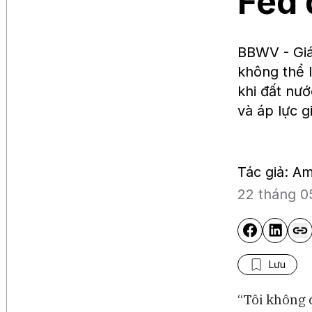
Fed d
BBWV - Giá
không thể l
khi đất nướ
và áp lực g
Tác giả: A
22 tháng 0
Lưu
“Tôi không 