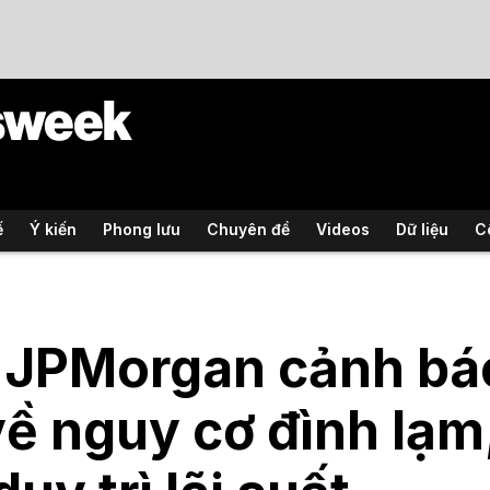
ế
Ý kiến
Phong lưu
Chuyên đề
Videos
Dữ liệu
C
JPMorgan cảnh báo
ề nguy cơ đình lạm