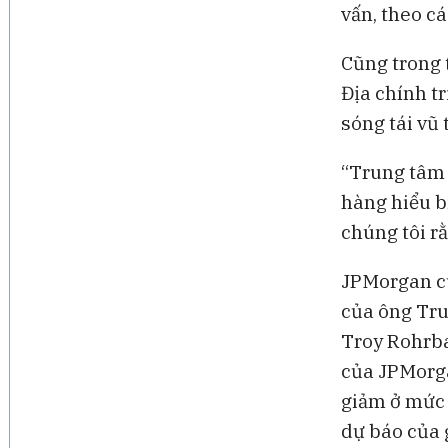
vấn, theo c
Cũng trong 
Địa chính t
sóng tái vũ 
“Trung tâm 
hàng hiểu b
chúng tôi rằ
JPMorgan cù
của ông Tru
Troy Rohrba
của JPMorga
giảm ở mức 
dự báo của g