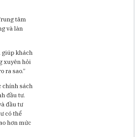
“Trung tâm
ng và làn
a giúp khách
g xuyên hỏi
o ra sao.”
c chính sách
h đầu tư.
à đầu tư
ư có thể
cao hơn mức