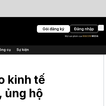
Gói đăng ký
Đăng nhập
Một sản phẩm của
BEACON
MEDIA
ông cụ
Sự kiện
 kinh tế
, ủng hộ