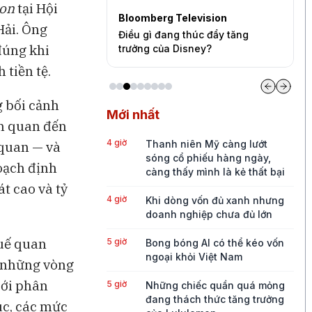
ion
tại Hội
levision
Sự kiện độc quyền
B
Hải. Ông
thúc đẩy tăng
Ba góc nhìn về những cơ hội mới
L
đúng khi
sney?
cho thị trường Việt Nam
t
A
 tiền tệ.
g bối cảnh
Mới nhất
ên quan đến
4 giờ
Thanh niên Mỹ càng lướt
 quan — và
sóng cổ phiếu hàng ngày,
oạch định
càng thấy mình là kẻ thất bại
t cao và tỷ
4 giờ
Khi dòng vốn đủ xanh nhưng
doanh nghiệp chưa đủ lớn
huế quan
5 giờ
Bong bóng AI có thể kéo vốn
ngoại khỏi Việt Nam
a những vòng
iới phân
5 giờ
Những chiếc quần quá mỏng
đang thách thức tăng trưởng
húc, các mức