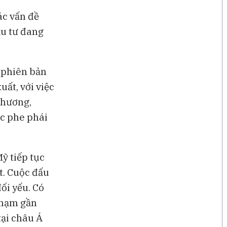
ác vấn đề
ầu tư đang
ố phiên bản
ất, với việc
phương,
ác phe phái
ỹ tiếp tục
t. Cuộc đấu
ối yếu. Có
 chạm gần
tại châu Á