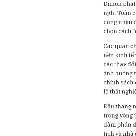
Dimon phát 
BAM Studios
nghị Toàn c
Bong bóng AI có thể kéo v
cũng nhận đ
ngoại khỏi Việt Nam
chọn cách “c
Các quan ch
nền kinh tế
các thay đổ
ảnh hưởng t
chính sách 
lệ thất nghi
Đầu tháng n
trong vòng 
đàm phán đầ
tích và nhà 