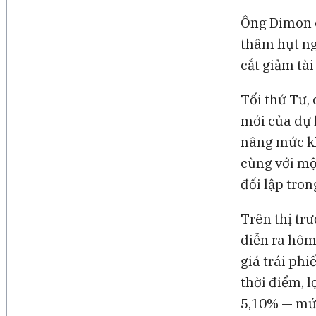
Ông Dimon c
thâm hụt ng
cắt giảm tà
Tối thứ Tư,
mới của dự 
nâng mức kh
cùng với mộ
đối lập tron
Trên thị trư
diễn ra hôm
giá trái ph
thời điểm, l
5,10% — mức