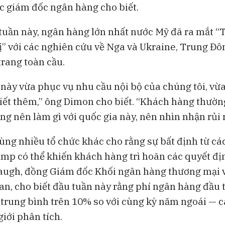
ác giám đốc ngân hàng cho biết.
tuần này, ngân hàng lớn nhất nước Mỹ đã ra mắt 
rị” với các nghiên cứu về Nga và Ukraine, Trung Đô
trang toàn cầu.
này vừa phục vụ nhu cầu nội bộ của chúng tôi, vừ
iết thêm,” ông Dimon cho biết. “Khách hàng thườn
ng nên làm gì với quốc gia này, nên nhìn nhận rủi r
ng nhiều tổ chức khác cho rằng sự bất định từ cá
mp có thể khiến khách hàng trì hoãn các quyết địn
ugh, đồng Giám đốc Khối ngân hàng thương mại v
n, cho biết đầu tuần này rằng phí ngân hàng đầu t
trung bình trên 10% so với cùng kỳ năm ngoái — 
iới phân tích.