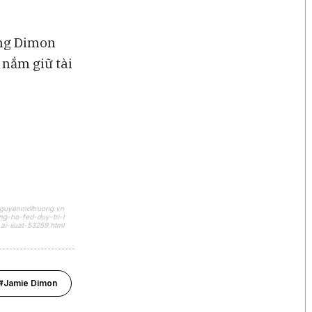
ông Dimon
 nắm giữ tài
nguyenmoitruong.vn
g-ho-fed-duy-tri-l
ai-suat-53259.html
#Jamie Dimon