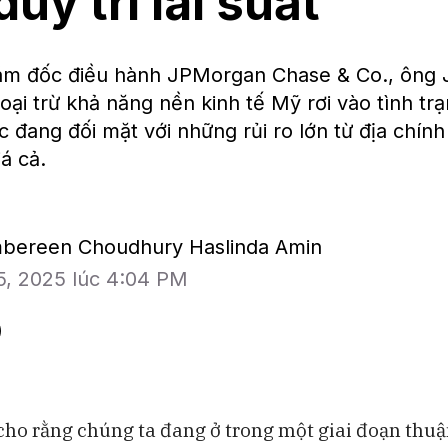
uy trì lãi suất
m đốc điều hành JPMorgan Chase & Co., ông J
oại trừ khả năng nền kinh tế Mỹ rơi vào tình trạ
c đang đối mặt với những rủi ro lớn từ địa chính
iá cả.
mbereen Choudhury Haslinda Amin
5, 2025 lúc 4:04 PM
cho rằng chúng ta đang ở trong một giai đoạn thuận