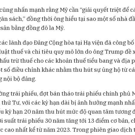
ũng nhấn mạnh rằng Mỹ cần “giải quyết triệt để c
ân sách,” đồng thời ông hiểu tại sao một số nhà đ
i sản bằng đồng đô la Mỹ.
 các lãnh đạo Đảng Cộng hòa tại Hạ viện đã công b
luật thuế và chi tiêu quy mô lớn do ông Trump đề xu
ấu trừ thuế cho các khoản thuế tiểu bang và địa 
t số điều chỉnh khác nhằm thu hút sự ủng hộ từ c
g nội bộ đảng.
ờng trái phiếu, đợt bán tháo trái phiếu chính phủ M
 thứ Tư, với các kỳ hạn dài bị ảnh hưởng mạnh nhấ
iếu kỳ hạn 20 năm thu hút mức độ quan tâm tương đ
ợi suất trái phiếu 30 năm tăng tới 13 điểm cơ bản,
 cao nhất kể từ năm 2023. Trong phiên giao dịch 