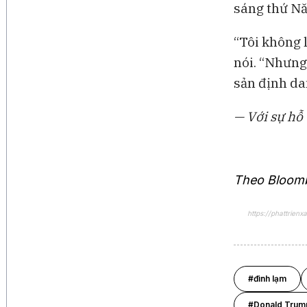
sáng thứ Nă
“Tôi không 
nói. “Nhưng 
sản định da
— Với sự hỗ
Theo Bloom
https://phattrie
#đình lạm
#Donald Trum