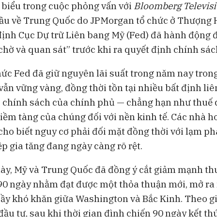
biểu trong cuộc phỏng vấn với
Bloomberg Televis
Bloomberg Television
Bloomberg Te
ầu về Trung Quốc do JPMorgan tổ chức ở Thượng 
ốn
Những chiếc quần quá mỏng
Điều gì đang 
ịnh Cục Dự trữ Liên bang Mỹ (Fed) đã hành động 
đang thách thức tăng trưởng của
trưởng của Di
Lululemon
hờ và quan sát” trước khi ra quyết định chính sách
ức Fed đã giữ nguyên lãi suất trong năm nay tron
 vẫn vững vàng, đồng thời tồn tại nhiều bất định li
i chính sách của chính phủ — chẳng hạn như thuế
iềm tàng của chúng đối với nền kinh tế. Các nhà h
cho biết nguy cơ phải đối mặt đồng thời với lạm phá
ệp gia tăng đang ngày càng rõ rệt.
ày, Mỹ và Trung Quốc đã đồng ý cắt giảm mạnh t
90 ngày nhằm đạt được một thỏa thuận mới, mở r
y khó khăn giữa Washington và Bắc Kinh. Theo g
đầu tư, sau khi thời gian đình chiến 90 ngày kết t