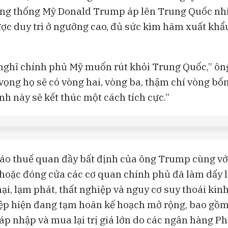
ổng thống Mỹ Donald Trump áp lên Trung Quốc nh
ợc duy trì ở ngưỡng cao, đủ sức kìm hãm xuất khẩ
nghĩ chính phủ Mỹ muốn rút khỏi Trung Quốc,” ô
 vọng họ sẽ có vòng hai, vòng ba, thậm chí vòng bố
nh này sẽ kết thúc một cách tích cực.”
áo thuế quan đầy bất định của ông Trump cùng v
 hoặc đóng cửa các cơ quan chính phủ đã làm dấy l
i, lạm phát, thất nghiệp và nguy cơ suy thoái kinh
p hiện đang tạm hoãn kế hoạch mở rộng, bao gồm
áp nhập và mua lại trị giá lớn do các ngân hàng Ph