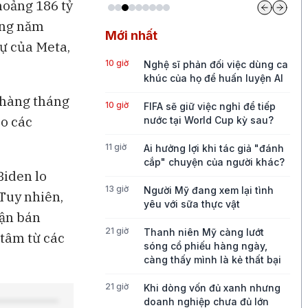
hoảng 186 tỷ
ững năm
Mới nhất
ự của Meta,
10 giờ
Nghệ sĩ phản đối việc dùng ca
khúc của họ để huấn luyện AI
 hàng tháng
10 giờ
FIFA sẽ giữ việc nghỉ để tiếp
eo các
nước tại World Cup kỳ sau?
11 giờ
Ai hưởng lợi khi tác giả "đánh
cắp" chuyện của người khác?
Biden lo
13 giờ
Người Mỹ đang xem lại tình
 Tuy nhiên,
yêu với sữa thực vật
uận bán
21 giờ
Thanh niên Mỹ càng lướt
 tâm từ các
sóng cổ phiếu hàng ngày,
càng thấy mình là kẻ thất bại
21 giờ
Khi dòng vốn đủ xanh nhưng
doanh nghiệp chưa đủ lớn