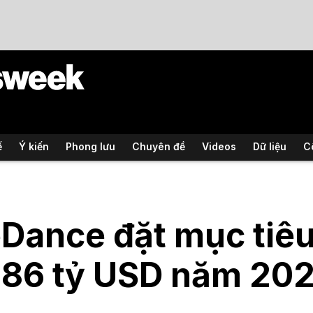
ế
Ý kiến
Phong lưu
Chuyên đề
Videos
Dữ liệu
C
Dance đặt mục tiê
186 tỷ USD năm 20