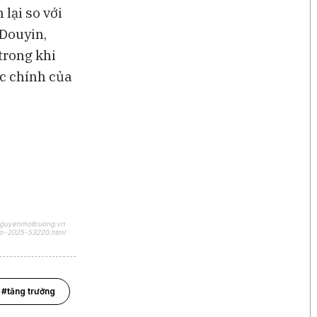
lại so với
 Douyin,
trong khi
ực chính của
nguyenmoitruong.vn
am-2025-53220.html
#tăng trưởng