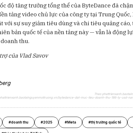
tốc độ tăng trưởng tổng thể của ByteDance đã chậm 
ền tảng video chủ lực của công ty tại Trung Quốc,
t với sự suy giảm tiêu dùng và chi tiêu quảng cáo, 
iên bản quốc tế của nền tảng này — vẫn là động l
 doanh thu.
 trợ của Vlad Savov
berg
Theo phattrienxanh.baotai
/phattrienxanh.baotainguyenmoitruong.vn/bytedance-dat-muc-tieu-doanh-thu-186-ty-usd-n
#doanh thu
#2025
#Meta
#thị trường quốc tế