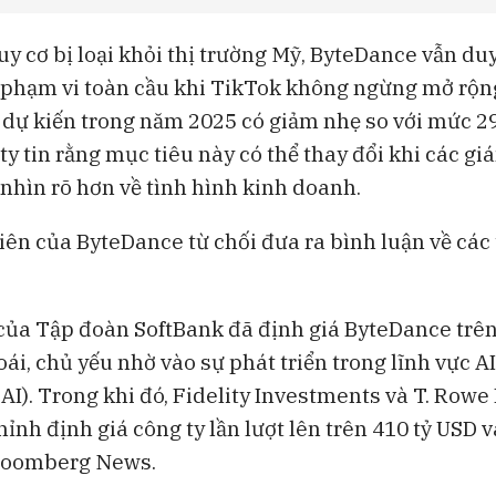
y cơ bị loại khỏi thị trường Mỹ, ByteDance vẫn duy
 phạm vi toàn cầu khi TikTok không ngừng mở rộng
 dự kiến trong năm 2025 có giảm nhẹ so với mức 
ty tin rằng mục tiêu này có thể thay đổi khi các g
 nhìn rõ hơn về tình hình kinh doanh.
iên của ByteDance từ chối đưa ra bình luận về các 
của Tập đoàn SoftBank đã định giá ByteDance trên
i, chủ yếu nhờ vào sự phát triển trong lĩnh vực AI
 AI). Trong khi đó, Fidelity Investments và T. Rowe
ỉnh định giá công ty lần lượt lên trên 410 tỷ USD v
Bloomberg News.