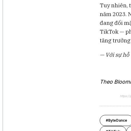
Tuy nhiên, 
năm 2023. N
đang đối mặ
TikTok — ph
tăng trưởng
— Với sự hỗ
Theo Bloom
https:/
#ByteDance