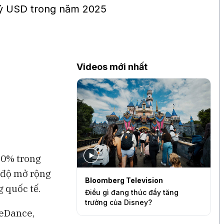
tỷ USD trong năm 2025
Videos mới nhất
20% trong
c độ mở rộng
levision
Bloomberg Television
S
g quốc tế.
quần quá mỏng
Điều gì đang thúc đẩy tăng
B
ức tăng trưởng của
trưởng của Disney?
c
teDance,