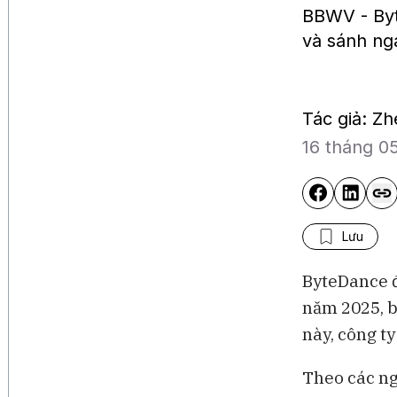
BBWV - Byt
và sánh ng
Tác giả: Z
16 tháng 0
Lưu
ByteDance đ
năm 2025, b
này, công ty
Theo các ng