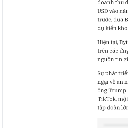
doanh thu d
USD vào năm
trước, đưa 
dự kiến kho
Hiện tại, B
trên các ứn
nguồn tin gi
Sự phát tri
ngại về an 
ông Trump s
TikTok, một
tập đoàn lớ