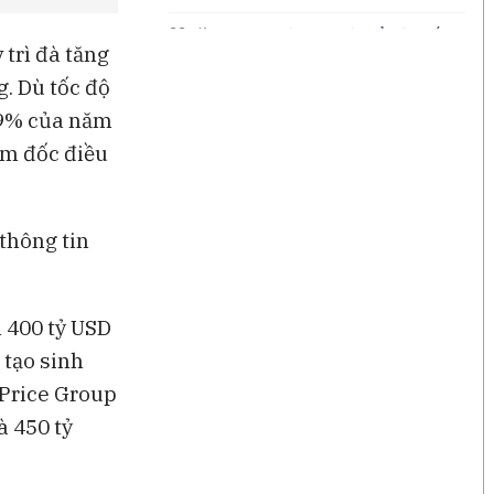
22 giờ
Bong bóng AI có thể kéo vốn
 trì đà tăng
ngoại khỏi Việt Nam
. Dù tốc độ
22 giờ
Những chiếc quần quá mỏng
29% của năm
đang thách thức tăng trưởng
của Lululemon
iám đốc điều
22 giờ
Điều gì đang thúc đẩy tăng
trưởng của Disney?
thông tin
22 giờ
Ba góc nhìn về những cơ hội
mới cho thị trường Việt Nam
 400 tỷ USD
 tạo sinh
 Price Group
à 450 tỷ