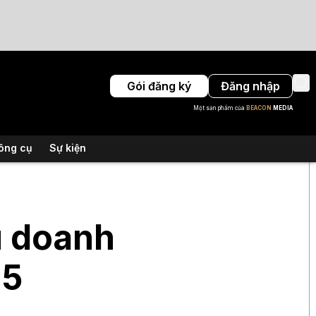
Gói đăng ký
Đăng nhập
Một sản phẩm của
BEACON
MEDIA
ông cụ
Sự kiện
u doanh
25