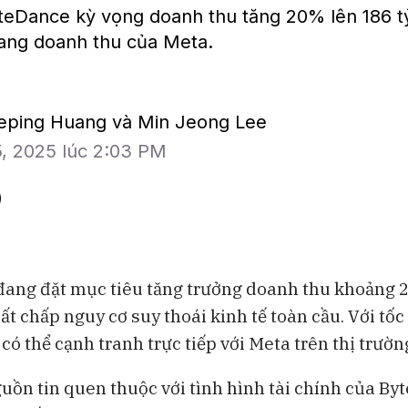
eDance kỳ vọng doanh thu tăng 20% lên 186 
ang doanh thu của Meta.
heping Huang và Min Jeong Lee
5, 2025 lúc 2:03 PM
ang đặt mục tiêu tăng trưởng doanh thu khoảng 
ất chấp nguy cơ suy thoái kinh tế toàn cầu. Với tố
BAM Studios
Bloomberg Te
 có thể cạnh tranh trực tiếp với Meta trên thị trườn
Bong bóng AI có thể kéo vốn
Những chiếc 
ngoại khỏi Việt Nam
đang thách th
uồn tin quen thuộc với tình hình tài chính của By
Lululemon