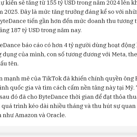
ự kiến sẽ tăng từ 155 tỷ USD trong năm 2024 lên k
 2025. Đây là mức tăng trưởng đáng kể so với nh
ByteDance tiến gần hơn đến mức doanh thu tương t
ảng 187 tỷ USD trong năm nay.
yteDance báo cáo có hơn 4 tỷ người dùng hoạt động
g dụng của mình, con số tương đương với Meta, th
ấu tên.
ển mạnh mẽ của TikTok đã khiến chính quyền ông 
ninh quốc gia và tìm cách cấm nền tảng này tại Mỹ.
au đó đã cho ByteDance thời gian để đạt thỏa th
 quá trình kéo dài nhiều tháng và thu hút sự quan
n như Amazon và Oracle.