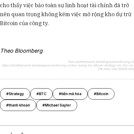
cho thấy việc bảo toàn sự linh hoạt tài chính đã trở
nên quan trọng không kém việc mở rộng kho dự trữ
Bitcoin của công ty.
Theo Bloomberg
Theo phattrienxanh.baotainguyenmoitruong.vn
https://phattrienxanh.baotainguyenmoitruong.vn/ban-luong-lon-bitcoin-strategy-inc-thu-ve-
216-trieu-usd-59056.html
#Strategy
#BTC
#tiền mã hóa
#Bitcoin
#thanh khoản
#Michael Saylor