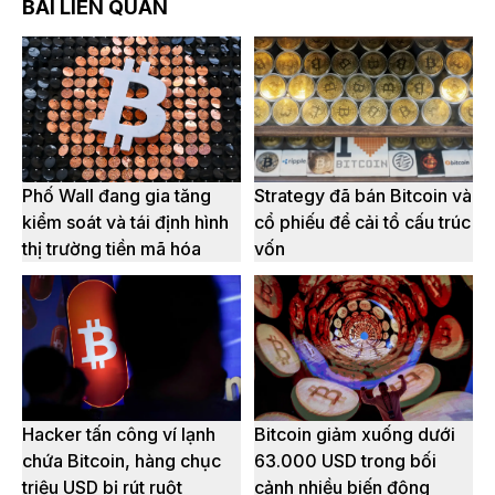
BÀI LIÊN QUAN
Phố Wall đang gia tăng
Strategy đã bán Bitcoin và
kiểm soát và tái định hình
cổ phiếu để cải tổ cấu trúc
thị trường tiền mã hóa
vốn
Hacker tấn công ví lạnh
Bitcoin giảm xuống dưới
chứa Bitcoin, hàng chục
63.000 USD trong bối
triệu USD bị rút ruột
cảnh nhiều biến động