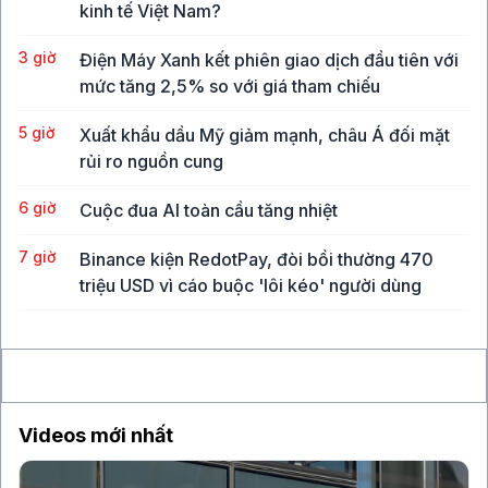
kinh tế Việt Nam?
3 giờ
Điện Máy Xanh kết phiên giao dịch đầu tiên với
mức tăng 2,5% so với giá tham chiếu
5 giờ
Xuất khẩu dầu Mỹ giảm mạnh, châu Á đối mặt
rủi ro nguồn cung
6 giờ
Cuộc đua AI toàn cầu tăng nhiệt
7 giờ
Binance kiện RedotPay, đòi bồi thường 470
triệu USD vì cáo buộc 'lôi kéo' người dùng
7 giờ
Vàng SJC vượt 143 triệu đồng/lượng sau khi giá
thế giới tăng mạnh nhất 6 tháng qua
Videos mới nhất