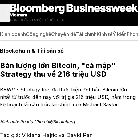
Kinh doanh
Công nghệ
Chuyên đề
Tài chính
Kinh tế
Ý kiến
Phon
Blockchain & Tài sản số
Bán lượng lớn Bitcoin, "cá mập"
Strategy thu về 216 triệu USD
BBWV - Strategy Inc. đã thực hiện đợt bán Bitcoin lớn
nhất từ trước đến nay với trị giá 216 triệu USD, nằm trong
kế hoạch tái cấu trúc tài chính của Michael Saylor.
Hình ảnh: Ronda Churchill/Bloomberg
Tác giả: Vildana Hajric và David Pan