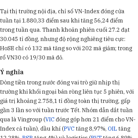
Tại thị trường nội địa, chỉ số VN-Index đóng cửa
tuần tại 1.880,33 điểm sau khi tăng 56,24 điểm
trong tuần qua. Thanh khoản phiên cuối 27.2 đạt
30.045 tỉ đồng, nhưng độ rộng nghiêng tiêu cực:
HoSE chỉ có 132 mã tăng so với 202 mã giảm; trong
rổ VN30 có 19/30 mã đỏ.
Ý nghĩa
Dòng tiền trong nước đóng vai trò giữ nhịp thị
trường khi khối ngoại bán ròng liên tục 5 phiên, với
giá trị khoảng 2.758,1 tỉ đồng toàn thị trường, gấp
gần 3 lần so với tuần trước Tết. Nhóm dẫn dắt tuần
qua là Vingroup (
VIC
đóng góp hơn 21 điểm cho VN-
Index cả tuần), dầu khí (
PVC
tăng 8,97%,
OIL
tăng
12,28%,
BSR
tăng 4%) và logistics (
PVT
tăng 6,89%,