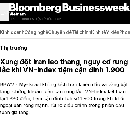
Kinh doanh
Công nghệ
Chuyên đề
Tài chính
Kinh tế
Ý kiến
Phon
Thị trường
Xung đột Iran leo thang, nguy cơ rung
lắc khi VN-Index tiệm cận đỉnh 1.900
BBWV - Mỹ–Israel không kích Iran khiến dầu và vàng bật
tăng, chứng khoán toàn cầu rung lắc. VN-Index kết tuần
tại 1.880 điểm, tiệm cận đỉnh lịch sử 1.900 trong khi khối
ngoại bán ròng mạnh, rủi ro điều chỉnh trong phiên đầu
tuần gia tăng.