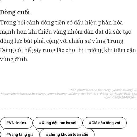
Dòng cuối
Trong bối cảnh dòng tiền có dấu hiệu phân hóa
mạnh hơn khi thiếu vắng nhóm dẫn dắt đủ sức tạo
động lực bứt phá, cộng với chiến sự vùng Trung
Đông có thể gây rung lắc cho thị trường khi tiệm cận
vùng đỉnh.
Theo phattrienxanh.baotainguyenmoitruong.vn
https://phattrienxanh.baotainguyenmoitruong.vn/xung-dot-iran-leo-thang-vn-index-tiem-can
-dinh-1900-56467.html
#VN-Index
#Xung đột Iran Israel
#Giá dầu tăng vọt
#Vàng tăng giá
#chứng khoán toàn cầu