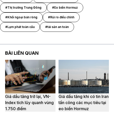
#Thị trường Trung Đông
#Eo biển Hormuz
#Khối ngoại bán ròng
#Rủi ro điều chỉnh
#Lạm phát toàn cầu
#tài sản an toàn
BÀI LIÊN QUAN
Giá dầu tăng trở lại, VN-
Giá dầu tăng khi có tin Iran
Index tích lũy quanh vùng
tấn công các mục tiêu tại
1.750 điểm
eo biển Hormuz