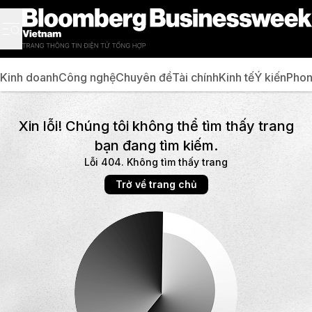
Kinh doanh
Công nghệ
Chuyên đề
Tài chính
Kinh tế
Ý kiến
Phon
Xin lỗi! Chúng tôi không thể tìm thấy trang
bạn đang tìm kiếm.
Lỗi 404. Không tìm thấy trang
Trở về trang chủ