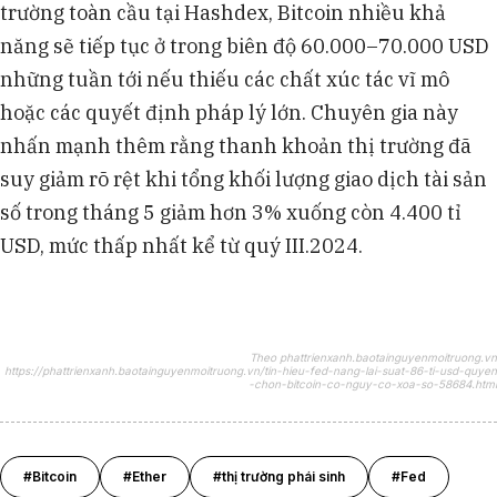
trường toàn cầu tại Hashdex, Bitcoin nhiều khả
năng sẽ tiếp tục ở trong biên độ 60.000–70.000 USD
những tuần tới nếu thiếu các chất xúc tác vĩ mô
hoặc các quyết định pháp lý lớn. Chuyên gia này
nhấn mạnh thêm rằng thanh khoản thị trường đã
suy giảm rõ rệt khi tổng khối lượng giao dịch tài sản
số trong tháng 5 giảm hơn 3% xuống còn 4.400 tỉ
USD, mức thấp nhất kể từ quý III.2024.
Theo phattrienxanh.baotainguyenmoitruong.vn
https://phattrienxanh.baotainguyenmoitruong.vn/tin-hieu-fed-nang-lai-suat-86-ti-usd-quyen
-chon-bitcoin-co-nguy-co-xoa-so-58684.html
#Bitcoin
#Ether
#thị trường phái sinh
#Fed