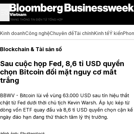
Kinh doanh
Công nghệ
Chuyên đề
Tài chính
Kinh tế
Ý kiến
Phon
Blockchain & Tài sản số
Sau cuộc họp Fed, 8,6 tỉ USD quyền
chọn Bitcoin đối mặt nguy cơ mất
trắng
BBWV - Bitcoin lùi về vùng 63.000 USD sau tín hiệu thắt
chặt từ Fed dưới thời chủ tịch Kevin Warsh. Áp lực kép từ
dòng vốn ETF quay đầu và 8,6 tỉ USD quyền chọn cận kề
ngày đáo hạn đang thử thách tâm lý thị trường.
Hình ảnh: Shutterstock