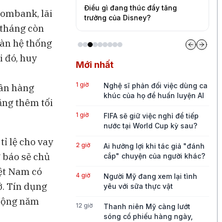
quần quá mỏng
Điều gì đang thúc đẩy tăng
B
combank, lãi
ức tăng trưởng của
trưởng của Disney?
c
 tháng còn
oàn hệ thống
 đó, huy
Mới nhất
1 giờ
Nghệ sĩ phản đối việc dùng ca
gân hàng
khúc của họ để huấn luyện AI
ăng thêm tối
1 giờ
FIFA sẽ giữ việc nghỉ để tiếp
nước tại World Cup kỳ sau?
tỉ lệ cho vay
2 giờ
Ai hưởng lợi khi tác giả "đánh
 báo sẽ chủ
cắp" chuyện của người khác?
ệt Nam có
4 giờ
Người Mỹ đang xem lại tình
ở. Tín dụng
yêu với sữa thực vật
 động năm
12 giờ
Thanh niên Mỹ càng lướt
sóng cổ phiếu hàng ngày,