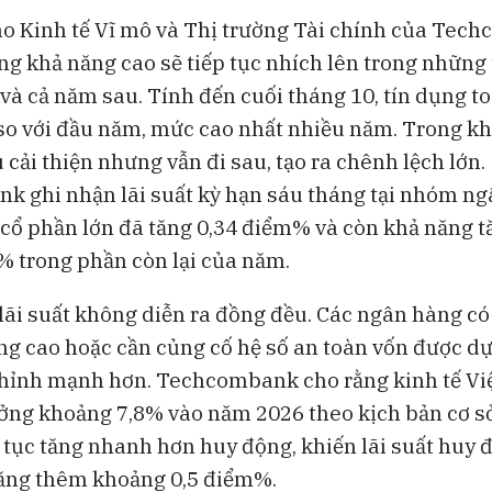
Bong bóng AI có thể kéo vốn
Những chiếc 
o Kinh tế Vĩ mô và Thị trường Tài chính của Tech
ngoại khỏi Việt Nam
đang thách th
ng khả năng cao sẽ tiếp tục nhích lên trong những
Lululemon
 và cả năm sau. Tính đến cuối tháng 10, tín dụng t
so với đầu năm, mức cao nhất nhiều năm. Trong khi
cải thiện nhưng vẫn đi sau, tạo ra chênh lệch lớn.
 ghi nhận lãi suất kỳ hạn sáu tháng tại nhóm n
cổ phần lớn đã tăng 0,34 điểm% và còn khả năng t
% trong phần còn lại của năm.
lãi suất không diễn ra đồng đều. Các ngân hàng có 
ng cao hoặc cần củng cố hệ số an toàn vốn được dự
hỉnh mạnh hơn. Techcombank cho rằng kinh tế Vi
ưởng khoảng 7,8% vào năm 2026 theo kịch bản cơ s
p tục tăng nhanh hơn huy động, khiến lãi suất huy
tăng thêm khoảng 0,5 điểm%.