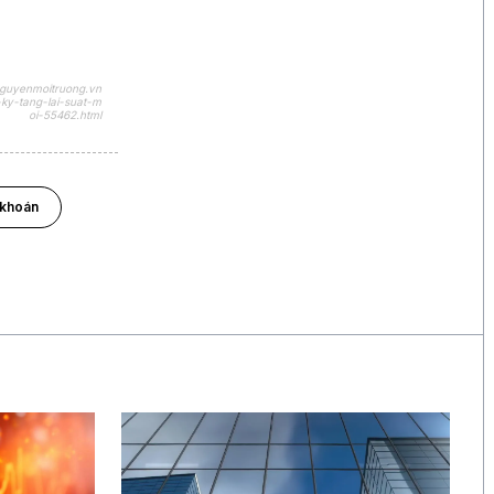
nguyenmoitruong.vn
ky-tang-lai-suat-m
oi-55462.html
khoán