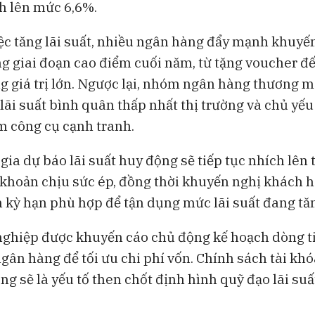
h lên mức 6,6%.
ệc tăng lãi suất, nhiều ngân hàng đẩy mạnh khuyế
ong giai đoạn cao điểm cuối năm, từ tặng voucher đ
g giá trị lớn. Ngược lại, nhóm ngân hàng thương 
 lãi suất bình quân thấp nhất thị trường và chủ yế
m công cụ cạnh tranh.
ia dự báo lãi suất huy động sẽ tiếp tục nhích lên 
khoản chịu sức ép, đồng thời khuyến nghị khách
n kỳ hạn phù hợp để tận dụng mức lãi suất đang tă
ghiệp được khuyến cáo chủ động kế hoạch dòng t
 ngân hàng để tối ưu chi phí vốn. Chính sách tài khó
ng sẽ là yếu tố then chốt định hình quỹ đạo lãi su