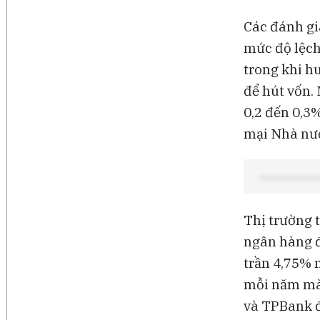
Các đánh gi
mức độ lệch
trong khi h
để hút vốn.
0,2 đến 0,3
mại Nhà nướ
Thị trường 
ngân hàng đ
trần 4,75% 
mỗi năm mà 
và TPBank đ