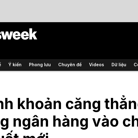
ế
Ý kiến
Phong lưu
Chuyên đề
Videos
Dữ liệu
C
h khoản căng thẳn
g ngân hàng vào ch