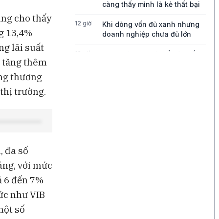
càng thấy mình là kẻ thất bại
ng cho thấy
12 giờ
Khi dòng vốn đủ xanh nhưng
ng 13,4%
doanh nghiệp chưa đủ lớn
g lãi suất
13 giờ
Bong bóng AI có thể kéo vốn
 tăng thêm
ngoại khỏi Việt Nam
àng thương
13 giờ
Những chiếc quần quá mỏng
hị trường.
đang thách thức tăng trưởng
của Lululemon
13 giờ
Điều gì đang thúc đẩy tăng
trưởng của Disney?
, đa số
14 giờ
Ba góc nhìn về những cơ hội
mới cho thị trường Việt Nam
áng, với mức
ả 6 đến 7%
ức như VIB
một số