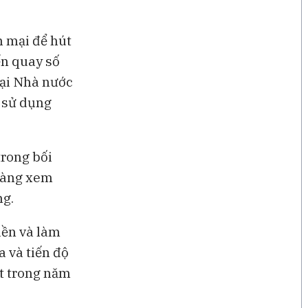
n mại để hút
ến quay số
mại Nhà nước
u sử dụng
trong bối
 hàng xem
ng.
iền và làm
a và tiến độ
ất trong năm