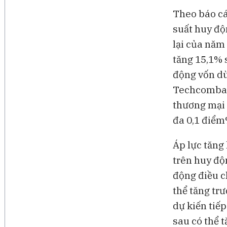
Theo báo cá
suất huy độ
lại của năm
tăng 15,1% 
động vốn dù 
Techcombank
thương mại 
đa 0,1 điểm
Áp lực tăng 
trên huy độ
động điều c
thể tăng tr
dự kiến tiế
sau có thể 