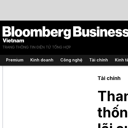
Premium
Kinh doanh
Công nghệ
Tài chính
Kinh t
Tài chính
Than
thốn