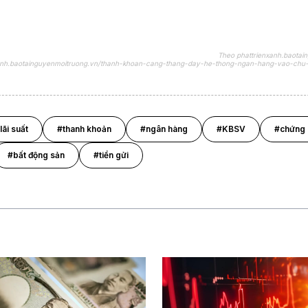
Theo phattrienxanh.baotai
nxanh.baotainguyenmoitruong.vn/thanh-khoan-cang-thang-day-he-thong-ngan-hang-vao-chu-
lãi suất
#thanh khoản
#ngân hàng
#KBSV
#chứng 
#bất động sản
#tiền gửi