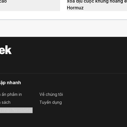
 cao
xoa dịu cuộc khủng hoảng e
Hormuz
cập nhanh
 ấn phẩm in
Về chúng tôi
a sách
Tuyển dụng
Đăng ký nhận Newsletter