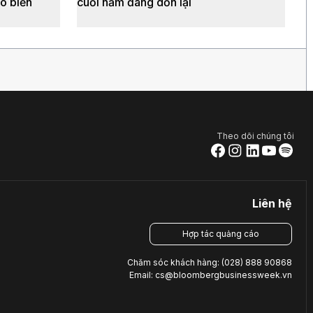
o biển
cuối năm đang dồn lại
Theo dõi chúng tôi
Liên hệ
Hợp tác quảng cáo
Chăm sóc khách hàng: (028) 888 90868
Email: cs@bloombergbusinessweek.vn