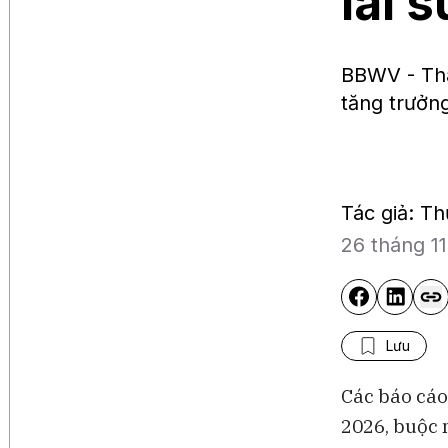
lãi 
BBWV - Tha
tăng trưởng
Tác giả: T
26 tháng 1
Lưu
Các báo cáo
2026, buộc 