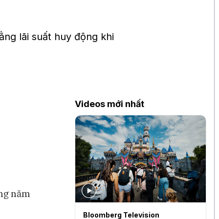
ng lãi suất huy động khi
Videos mới nhất
ang năm
levision
Bloomberg Television
S