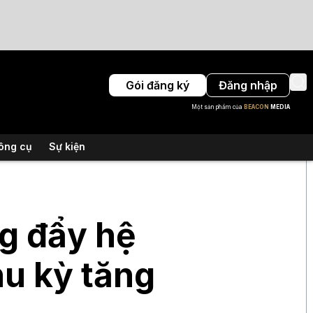
Gói đăng ký
Đăng nhập
Một sản phẩm của
BEACON
MEDIA
ông cụ
Sự kiện
g đẩy hệ
u kỳ tăng