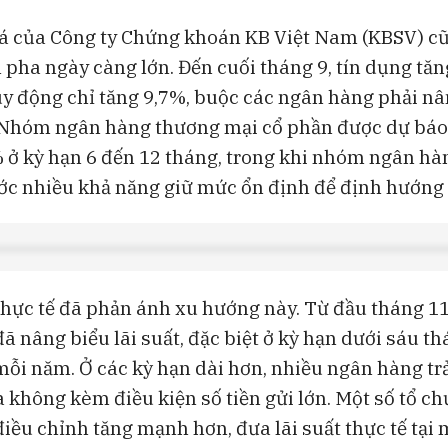
á của Công ty Chứng khoán KB Việt Nam (KBSV) cũ
 pha ngày càng lớn. Đến cuối tháng 9, tín dụng tă
uy động chỉ tăng 9,7%, buộc các ngân hàng phải nân
 Nhóm ngân hàng thương mại cổ phần được dự báo
% ở kỳ hạn 6 đến 12 tháng, trong khi nhóm ngân h
c nhiều khả năng giữ mức ổn định để định hướng t
thực tế đã phản ánh xu hướng này. Từ đầu tháng 11
ã nâng biểu lãi suất, đặc biệt ở kỳ hạn dưới sáu th
mỗi năm. Ở các kỳ hạn dài hơn, nhiều ngân hàng tr
không kèm điều kiện số tiền gửi lớn. Một số tổ ch
iều chỉnh tăng mạnh hơn, đưa lãi suất thực tế tại 