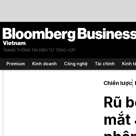
Premium
Kinh doanh
Công nghệ
Tài chính
Kinh t
Chiến lược
Rũ b
mắt 