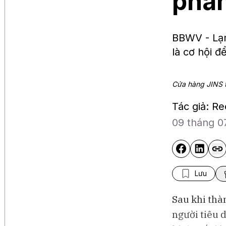
phân
BBWV - Lạm
là cơ hội đ
Cửa hàng JINS t
Tác giả: R
09 tháng 0
Lưu
Sau khi thà
người tiêu 
Bloomberg Television