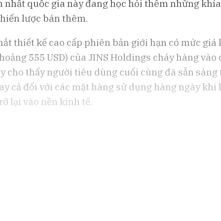
n nhất quốc gia này đang học hỏi thêm những khía
các
CEO Uber: Chưa thấy người tiêu
Đồng yen suy 
và
chiến lược bán thêm.
dùng thắt chặt chi tiêu
Nhật đổ tiền 
t thiết kế cao cấp phiên bản giới hạn có mức giá l
hoảng 555 USD) của JINS Holdings cháy hàng vào
ày cho thấy người tiêu dùng cuối cùng đã sẵn sàng 
gay cả đối với các mặt hàng sử dụng hàng ngày khi
rở lại vào nền kinh tế.