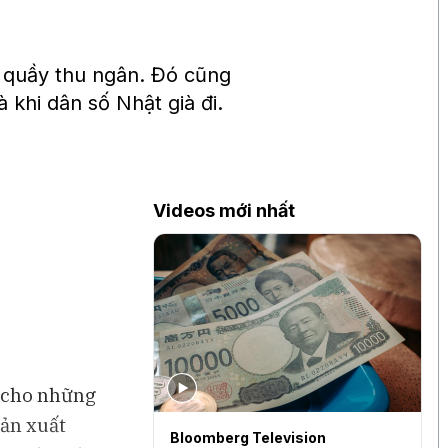
a quầy thu ngân. Đó cũng
à khi dân số Nhật già đi.
Videos mới nhất
n cho những
sản xuất
levision
BAM Studios
B