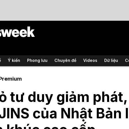
ế
Ý kiến
Phong lưu
Chuyên đề
Videos
Dữ liệu
C
Premium
ỏ tư duy giảm phát,
JINS của Nhật Bản 