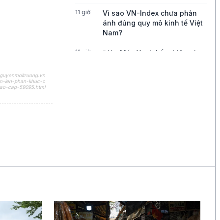
11 giờ
Vì sao VN-Index chưa phản
ánh đúng quy mô kinh tế Việt
Nam?
11 giờ
Điện Máy Xanh kết phiên giao
dịch đầu tiên với mức tăng
2,5% so với giá tham chiếu
nguyenmoitruong.vn
en-len-phan-khuc-c
ao-cap-59095.html
12 giờ
Xuất khẩu dầu Mỹ giảm mạnh,
châu Á đối mặt rủi ro nguồn
cung
14 giờ
Cuộc đua AI toàn cầu tăng
nhiệt
14 giờ
Binance kiện RedotPay, đòi
bồi thường 470 triệu USD vì
cáo buộc 'lôi kéo' người dùng
15 giờ
Vàng SJC vượt 143 triệu
đồng/lượng sau khi giá thế