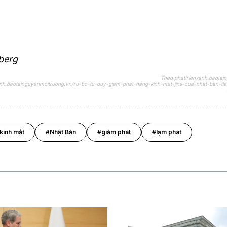
berg
Theo phattrienxanh.baotai
xanh.baotainguyenmoitruong.vn/ru-bo-tu-duy-giam-phat-hang-kinh-mat-jins-cua-nhat-ban-ti
kính mắt
#Nhật Bản
#giảm phát
#lạm phát