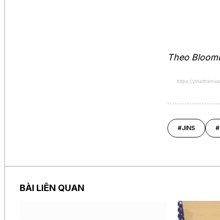
Theo Bloom
https://phattrien
#JINS
#
BÀI LIÊN QUAN