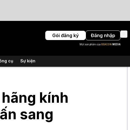
Gói đăng ký
Đăng nhập
Một sản phẩm của
BEACON
MEDIA
ông cụ
Sự kiện
 hãng kính
lấn sang