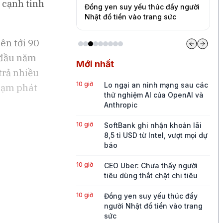
 cạnh tinh
yếu thúc đẩy người
Vì sao VN-Index chưa phản ánh
J
vào trang sức
đúng quy mô kinh tế Việt Nam?
p
ên tới 90
 đầu năm
Mới nhất
trả nhiều
10 giờ
Lo ngại an ninh mạng sau các
 lạm phát
thử nghiệm AI của OpenAI và
Anthropic
10 giờ
SoftBank ghi nhận khoản lãi
8,5 tỉ USD từ Intel, vượt mọi dự
báo
10 giờ
CEO Uber: Chưa thấy người
tiêu dùng thắt chặt chi tiêu
10 giờ
Đồng yen suy yếu thúc đẩy
người Nhật đổ tiền vào trang
sức