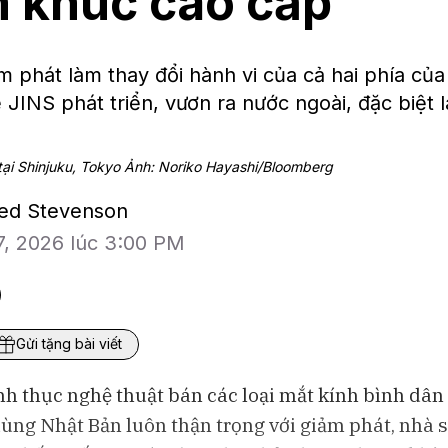
 khúc cao cấp
 phát làm thay đổi hành vi của cả hai phía củ
ể JINS phát triển, vươn ra nước ngoài, đặc biệt l
ại Shinjuku, Tokyo Ảnh: Noriko Hayashi/Bloomberg
eed Stevenson
7, 2026 lúc 3:00 PM
Gửi tặng bài viết
nh thục nghệ thuật bán các loại mắt kính bình dâ
dùng Nhật Bản luôn thận trọng với giảm phát, nhà 
Bloomberg Television
Bloomberg Te