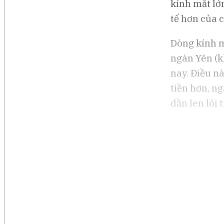
kính mắt lớ
Lo ngại an ninh mạng sau 
thử nghiệm AI của OpenAI 
tế hơn của 
Anthropic
Dòng kính mắ
ngàn Yên (k
nay. Điều n
tiền hơn, n
dần len lỏi t