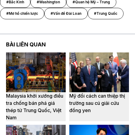
#Bắc Kinh
#Washington
#Quan hệ Mỹ – Trung
#Mơ hồ chiến lược
#Vấn đề Đài Loan
#Trung Quốc
BÀI LIÊN QUAN
Malaysia khởi xướng điều
Mỹ đổi cách can thiệp thị
tra chống bán phá giá
trường sau cú giải cứu
thép từ Trung Quốc, Việt
đồng yen
Nam