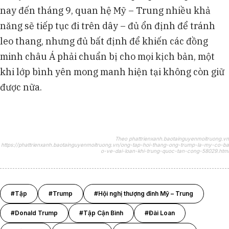
nay đến tháng 9, quan hệ Mỹ – Trung nhiều khả
năng sẽ tiếp tục đi trên dây – đủ ổn định để tránh
leo thang, nhưng đủ bất định để khiến các đồng
minh châu Á phải chuẩn bị cho mọi kịch bản, một
khi lớp bình yên mong manh hiện tại không còn giữ
được nữa.
Theo phattrienxanh.baotainguyenmoitruong.vn
https://phattrienxanh.baotainguyenmoitruong.vn/ong-tap-hoi-thang-ong-trump-la-my-co-ba
o-ve-dai-loan-khi-trung-quoc-tan-cong-58029.html
#Tập
#Trump
#Hội nghị thượng đỉnh Mỹ – Trung
#Donald Trump
#Tập Cận Bình
#Đài Loan