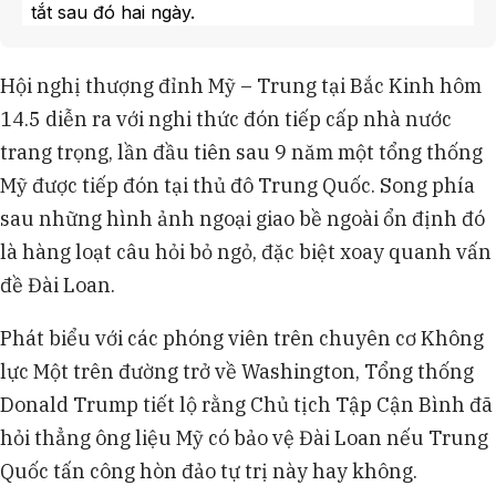
tắt sau đó hai ngày.
Bộ trưởng Vương Nghị tuyên bố Trung Quốc có
"ấn tượng" rằng Mỹ hiểu rõ lập trường của họ về
Hội nghị thượng đỉnh Mỹ – Trung tại Bắc Kinh hôm
Đài Loan, đây là một cách để tránh bị Washington
14.5 diễn ra với nghi thức đón tiếp cấp nhà nước
phản bác chính thức.
Ông Tập Cận Bình cảnh báo về "Bẫy
trang trọng, lần đầu tiên sau 9 năm một tổng thống
Thucydides" và nguy cơ xung đột nếu vấn đề Đài
Mỹ được tiếp đón tại thủ đô Trung Quốc. Song phía
Loan bị xử lý sai, nhấn mạnh tầm quan trọng của
sau những hình ảnh ngoại giao bề ngoài ổn định đó
nó đối với chính trường Trung Quốc.
là hàng loạt câu hỏi bỏ ngỏ, đặc biệt xoay quanh vấn
Về kinh tế, Trung Quốc cam kết mua ít nhất 17
tỷ USD nông sản Mỹ mỗi năm (2026-2028) và hai
đề Đài Loan.
bên nhất trí về "mối quan hệ xây dựng về ổn định
chiến lược".
Phát biểu với các phóng viên trên chuyên cơ Không
lực Một trên đường trở về Washington, Tổng thống
Donald Trump tiết lộ rằng Chủ tịch Tập Cận Bình đã
hỏi thẳng ông liệu Mỹ có bảo vệ Đài Loan nếu Trung
Quốc tấn công hòn đảo tự trị này hay không.