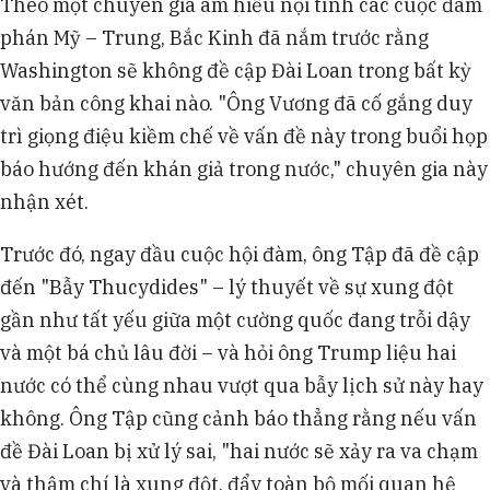
Theo một chuyên gia am hiểu nội tình các cuộc đàm
phán Mỹ – Trung, Bắc Kinh đã nắm trước rằng
Washington sẽ không đề cập Đài Loan trong bất kỳ
văn bản công khai nào. "Ông Vương đã cố gắng duy
trì giọng điệu kiềm chế về vấn đề này trong buổi họp
báo hướng đến khán giả trong nước," chuyên gia này
nhận xét.
Trước đó, ngay đầu cuộc hội đàm, ông Tập đã đề cập
đến "Bẫy Thucydides" – lý thuyết về sự xung đột
gần như tất yếu giữa một cường quốc đang trỗi dậy
và một bá chủ lâu đời – và hỏi ông Trump liệu hai
nước có thể cùng nhau vượt qua bẫy lịch sử này hay
không. Ông Tập cũng cảnh báo thẳng rằng nếu vấn
đề Đài Loan bị xử lý sai, "hai nước sẽ xảy ra va chạm
và thậm chí là xung đột, đẩy toàn bộ mối quan hệ