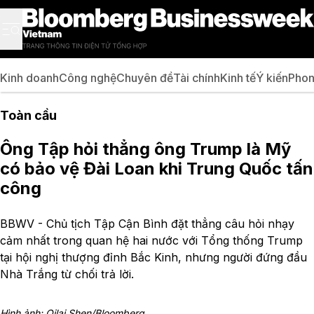
Kinh doanh
Công nghệ
Chuyên đề
Tài chính
Kinh tế
Ý kiến
Phon
Toàn cầu
Ông Tập hỏi thẳng ông Trump là Mỹ
có bảo vệ Đài Loan khi Trung Quốc tấn
công
BBWV - Chủ tịch Tập Cận Bình đặt thẳng câu hỏi nhạy
cảm nhất trong quan hệ hai nước với Tổng thống Trump
tại hội nghị thượng đỉnh Bắc Kinh, nhưng người đứng đầu
Nhà Trắng từ chối trả lời.
Hình ảnh: Qilai Shen/Bloomberg