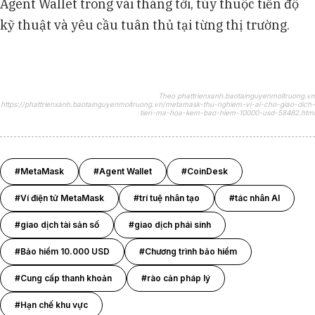
Agent Wallet trong vài tháng tới, tùy thuộc tiến độ
kỹ thuật và yêu cầu tuân thủ tại từng thị trường.
Theo phattrienxanh.baotainguyenmoitruong.vn
https://phattrienxanh.baotainguyenmoitruong.vn/metamask-thu-nghiem-vi-ai-cho-giao-dich-
tien-ma-hoa-kem-bao-hiem-10000-usd-58482.html
#MetaMask
#Agent Wallet
#CoinDesk
#Ví điện tử MetaMask
#trí tuệ nhân tạo
#tác nhân AI
#giao dịch tài sản số
#giao dịch phái sinh
#Bảo hiểm 10.000 USD
#Chương trình bảo hiểm
#Cung cấp thanh khoản
#rào cản pháp lý
#Hạn chế khu vực