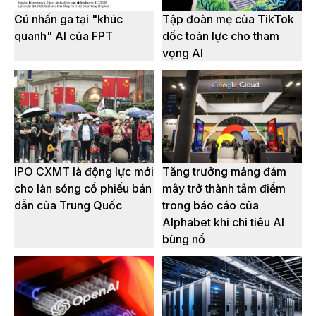
Cú nhấn ga tại "khúc
Tập đoàn mẹ của TikTok
quanh" AI của FPT
dốc toàn lực cho tham
vọng AI
IPO CXMT là động lực mới
Tăng trưởng mảng đám
cho làn sóng cổ phiếu bán
mây trở thành tâm điểm
dẫn của Trung Quốc
trong báo cáo của
Alphabet khi chi tiêu AI
bùng nổ