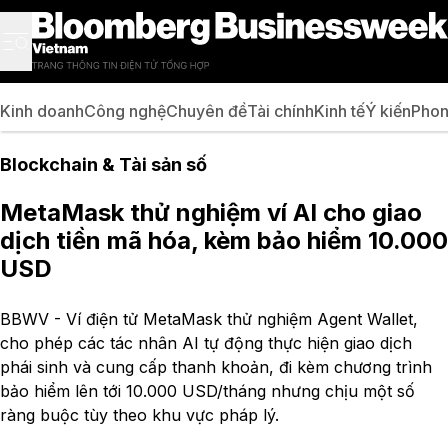
Kinh doanh
Công nghệ
Chuyên đề
Tài chính
Kinh tế
Ý kiến
Phon
Blockchain & Tài sản số
MetaMask thử nghiệm ví AI cho giao
dịch tiền mã hóa, kèm bảo hiểm 10.000
USD
BBWV - Ví điện tử MetaMask thử nghiệm Agent Wallet,
cho phép các tác nhân AI tự động thực hiện giao dịch
phái sinh và cung cấp thanh khoản, đi kèm chương trình
bảo hiểm lên tới 10.000 USD/tháng nhưng chịu một số
ràng buộc tùy theo khu vực pháp lý.