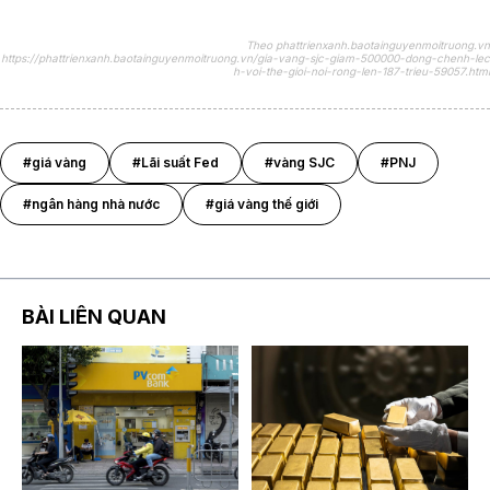
Theo phattrienxanh.baotainguyenmoitruong.vn
https://phattrienxanh.baotainguyenmoitruong.vn/gia-vang-sjc-giam-500000-dong-chenh-lec
h-voi-the-gioi-noi-rong-len-187-trieu-59057.html
#giá vàng
#Lãi suất Fed
#vàng SJC
#PNJ
#ngân hàng nhà nước
#giá vàng thế giới
BÀI LIÊN QUAN