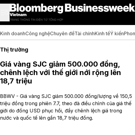
Kinh doanh
Công nghệ
Chuyên đề
Tài chính
Kinh tế
Ý kiến
Phon
Thị trường
Giá vàng SJC giảm 500.000 đồng,
chênh lệch với thế giới nới rộng lên
18,7 triệu
BBWV - Giá vàng SJC giảm 500.000 đồng/lượng về 150,5
triệu đồng trong phiên 7.7, theo đà điều chỉnh của giá thế
giới do đồng USD phục hồi, đẩy chênh lệch giá trong
nước và quốc tế lên gần 18,7 triệu đồng.