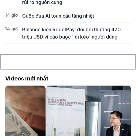
rủi ro nguồn cung
14 giờ
Cuộc đua AI toàn cầu tăng nhiệt
14 giờ
Binance kiện RedotPay, đòi bồi thường 470
triệu USD vì cáo buộc 'lôi kéo' người dùng
15 giờ
Vàng SJC vượt 143 triệu đồng/lượng sau khi giá
thế giới tăng mạnh nhất 6 tháng qua
Videos mới nhất