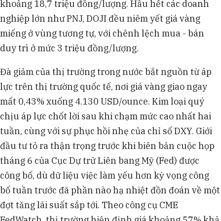
khoảng 18,7 triệu đồng/lượng. Hầu hết các doanh
nghiệp lớn như PNJ, DOJI đều niêm yết giá vàng
miếng ở vùng tương tự, với chênh lệch mua - bán
duy trì ở mức 3 triệu đồng/lượng.
Đà giảm của thị trường trong nước bắt nguồn từ áp
lực trên thị trường quốc tế, nơi giá vàng giao ngay
mất 0,43% xuống 4.130 USD/ounce. Kim loại quý
chịu áp lực chốt lời sau khi chạm mức cao nhất hai
tuần, cùng với sự phục hồi nhẹ của chỉ số DXY. Giới
đầu tư tỏ ra thận trọng trước khi biên bản cuộc họp
tháng 6 của Cục Dự trữ Liên bang Mỹ (Fed) được
công bố, dù dữ liệu việc làm yếu hơn kỳ vọng công
bố tuần trước đã phần nào hạ nhiệt đồn đoán về một
đợt tăng lãi suất sắp tới. Theo công cụ CME
FedWatch, thị trường hiện định giá khoảng 57% khả