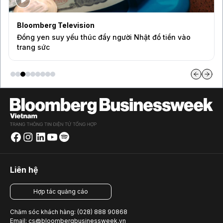
ision
BAM Studios
 thúc đẩy người Nhật đổ tiền vào
Vì sao VN-Index chưa
Việt Nam?
Liên hệ
Hợp tác quảng cáo
Chăm sóc khách hàng: (028) 888 90868
Email: cs@bloombergbusinessweek.vn