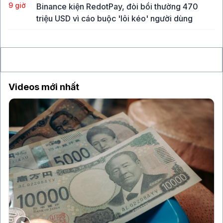
9 giờ
Binance kiện RedotPay, đòi bồi thường 470
triệu USD vì cáo buộc 'lôi kéo' người dùng
10 giờ
Vàng SJC vượt 143 triệu đồng/lượng sau khi giá
thế giới tăng mạnh nhất 6 tháng qua
Videos mới nhất