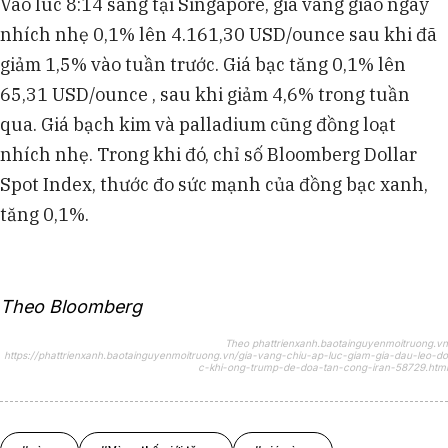
Vào lúc 8:14 sáng tại Singapore, giá vàng giao ngay
nhích nhẹ 0,1% lên 4.161,30 USD/ounce sau khi đã
giảm 1,5% vào tuần trước. Giá bạc tăng 0,1% lên
65,31 USD/ounce , sau khi giảm 4,6% trong tuần
qua. Giá bạch kim và palladium cũng đồng loạt
nhích nhẹ. Trong khi đó, chỉ số Bloomberg Dollar
Spot Index, thước đo sức mạnh của đồng bạc xanh,
tăng 0,1%.
Theo Bloomberg
Theo phattrienxanh.baotainguyenmoitruong.vn
https://phattrienxanh.baotainguyenmoitruong.vn/gia-vang-chiu-ap-luc-giam-gia-dau-leo-do
c-khi-ong-trump-de-doa-tan-cong-iran-58729.html