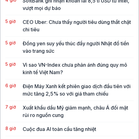
SoftBank ghi nhận khoản lãi 8,5 tỉ USD từ Intel,
vượt mọi dự báo
5 giờ
CEO Uber: Chưa thấy người tiêu dùng thắt chặt
chi tiêu
5 giờ
Đồng yen suy yếu thúc đẩy người Nhật đổ tiền
vào trang sức
5 giờ
Vì sao VN-Index chưa phản ánh đúng quy mô
kinh tế Việt Nam?
6 giờ
Điện Máy Xanh kết phiên giao dịch đầu tiên với
mức tăng 2,5% so với giá tham chiếu
7 giờ
Xuất khẩu dầu Mỹ giảm mạnh, châu Á đối mặt
rủi ro nguồn cung
8 giờ
Cuộc đua AI toàn cầu tăng nhiệt