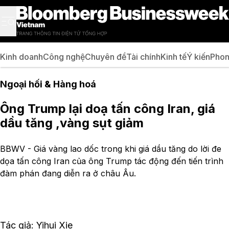
Kinh doanh
Công nghệ
Chuyên đề
Tài chính
Kinh tế
Ý kiến
Phon
Ngoại hối & Hàng hoá
Ông Trump lại doạ tấn công Iran, giá
dầu tăng ,vàng sụt giảm
BBWV - Giá vàng lao dốc trong khi giá dầu tăng do lời đe
dọa tấn công Iran của ông Trump tác động đến tiến trình
đàm phán đang diễn ra ở châu Âu.
Tác giả: Yihui Xie