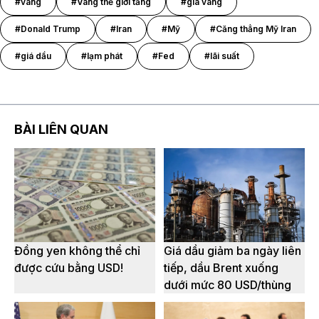
#vàng
#Vàng thế giới tăng
#giá vàng
#Donald Trump
#Iran
#Mỹ
#Căng thẳng Mỹ Iran
#giá dầu
#lạm phát
#Fed
#lãi suất
BÀI LIÊN QUAN
Đồng yen không thể chỉ
Giá dầu giảm ba ngày liên
được cứu bằng USD!
tiếp, dầu Brent xuống
dưới mức 80 USD/thùng