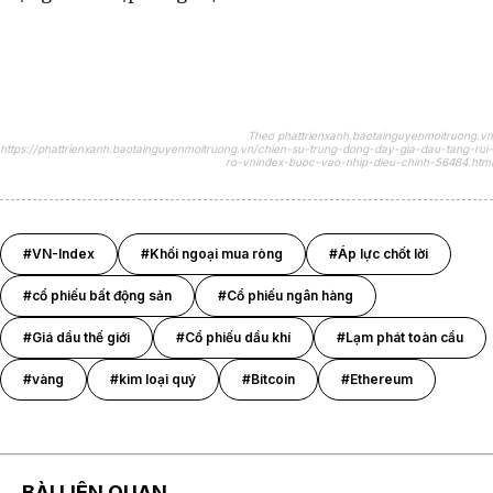
Theo phattrienxanh.baotainguyenmoitruong.vn
https://phattrienxanh.baotainguyenmoitruong.vn/chien-su-trung-dong-day-gia-dau-tang-rui-
ro-vnindex-buoc-vao-nhip-dieu-chinh-56484.html
#VN-Index
#Khối ngoại mua ròng
#Áp lực chốt lời
#cổ phiếu bất động sản
#Cổ phiếu ngân hàng
#Giá dầu thế giới
#Cổ phiếu dầu khí
#Lạm phát toàn cầu
#vàng
#kim loại quý
#Bitcoin
#Ethereum
BÀI LIÊN QUAN