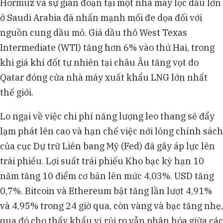
Hormuz và sự gián đoạn tại một nhà máy lọc dầu lớn
ở Saudi Arabia đã nhấn mạnh mối đe dọa đối với
nguồn cung dầu mỏ. Giá dầu thô West Texas
Intermediate (WTI) tăng hơn 6% vào thứ Hai, trong
khi giá khí đốt tự nhiên tại châu Âu tăng vọt do
Qatar đóng cửa nhà máy xuất khẩu LNG lớn nhất
thế giới.
Lo ngại về việc chi phí năng lượng leo thang sẽ đẩy
lạm phát lên cao và hạn chế việc nới lỏng chính sách
của cục Dự trữ Liên bang Mỹ (Fed) đã gây áp lực lên
trái phiếu. Lợi suất trái phiếu Kho bạc kỳ hạn 10
năm tăng 10 điểm cơ bản lên mức 4,03%. USD tăng
0,7%. Bitcoin và Ethereum bật tăng lần lượt 4,91%
và 4,95% trong 24 giờ qua, còn vàng và bạc tăng nhẹ,
qua đó cho thấy khẩu vị rủi ro vẫn phân hóa giữa các