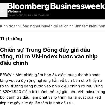
Kinh doanh
Công nghệ
Chuyên đề
Tài chính
Kinh tế
Ý kiến
Phon
Thị trường
Chiến sự Trung Đông đẩy giá dầu
tăng, rủi ro VN‑Index bước vào nhịp
điều chỉnh
BBWV - Một phiên giảm hơn 34 điểm cùng thanh khoản
tăng vọt và độ rộng nghiêng hẳn về bên bán cho thấy rủi
ro thị trường đang bước vào nhịp điều chỉnh rõ rệt. Vùng
1.820–1.840 điểm trở thành hỗ trợ gần cho VN‑Index trong
bối cảnh giá dầu, lạm phát và lộ trình hạ lãi suất của Fed
tiếp tục gây sức ép lên tâm lý nhà đầu tư.