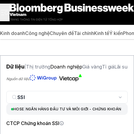
Kinh doanh
Công nghệ
Chuyên đề
Tài chính
Kinh tế
Ý kiến
Phon
Dữ liệu
Thị trường
Doanh nghiệp
Giá vàng
Tỉ giá
Lãi suất
|
Nguồn dữ liệu
HOSE
|
NGÂN HÀNG ĐẦU TƯ VÀ MÔI GIỚI - CHỨNG KHOÁN
CTCP Chứng khoán SSI