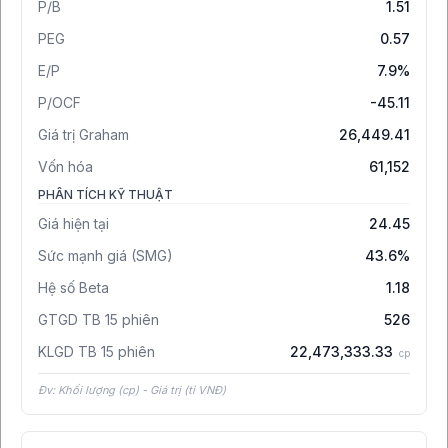
P/B
1.51
PEG
0.57
E/P
7.9%
P/OCF
-45.11
Giá trị Graham
26,449.41
Vốn hóa
61,152
PHÂN TÍCH KỸ THUẬT
Giá hiện tại
24.45
Sức mạnh giá (SMG)
43.6%
Hệ số Beta
1.18
GTGD TB 15 phiên
526
KLGD TB 15 phiên
22,473,333.33
cp
Đv: Khối lượng (cp) - Giá trị (tỉ VNĐ)