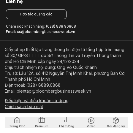
Liên hệ
Hợp tác quảng cáo
Chăm sóc khách hàng: (028) 888 90868
Email: cs@bloombergbusinessweek.vn
Giấy phép thiết lập trang thông tin điện tử tổng hợp trên mạng
số 30/ GP-STTTT do Sở Thông Tin và Truyền Thông thành
phố Hồ Chí Minh cấp ngày 24/12/2024
Chịu trách nhiệm nội dung: Ông Võ Quốc Khánh
Trụ sở: Lầu 12A, số 412 Nguyễn Thị Minh Khai, phường Bàn Cờ,
Thành phố Hồ Chí Minh
Điện thoại: (028) 8889.0868
Email: bientap@bloombergbusinessweek.vn
Điều kiện và điều khoản sử dụng
Chính sách bảo mật
© Copyright 2023-2026 Công ty Cổ phần Beacon Asia Media
Trang Chủ
Premium
Thị trường
Video
Gói đăng ký