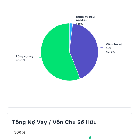
Nghĩa vụ phải
trả khác
1.8%
Vốn chủ sở
hữu
42.2%
Tổng nợ vay
56.0%
Tổng Nợ Vay / Vốn Chủ Sở Hữu
300%