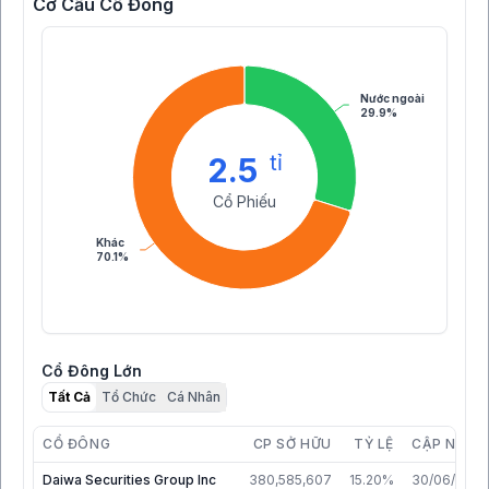
Cơ Cấu Cổ Đông
Nước ngoài
29.9%
tỉ
2.5
Cổ Phiếu
Khác
70.1%
Cổ Đông Lớn
Tất Cả
Tổ Chức
Cá Nhân
CỔ ĐÔNG
CP SỞ HỮU
TỶ LỆ
CẬP NHẬT
Daiwa Securities Group Inc
380,585,607
15.20%
30/06/2026