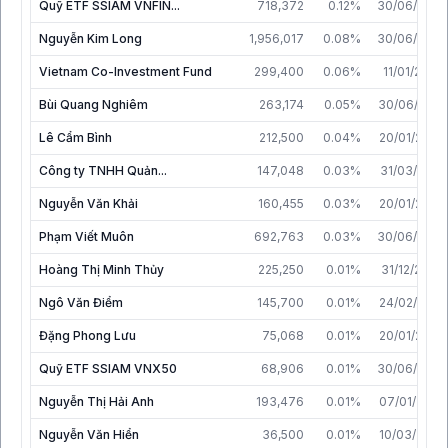
Quỹ ETF SSIAM VNFIN...
718,372
0.12%
30/06/2020
Nguyễn Kim Long
1,956,017
0.08%
30/06/2026
Vietnam Co-Investment Fund
299,400
0.06%
11/01/2019
Bùi Quang Nghiêm
263,174
0.05%
30/06/2019
Lê Cẩm Bình
212,500
0.04%
20/01/2020
Công ty TNHH Quản...
147,048
0.03%
31/03/2015
Nguyễn Văn Khải
160,455
0.03%
20/01/2020
Phạm Viết Muôn
692,763
0.03%
30/06/2026
Hoàng Thị Minh Thủy
225,250
0.01%
31/12/2023
Ngô Văn Điểm
145,700
0.01%
24/02/2022
Đặng Phong Lưu
75,068
0.01%
20/01/2020
Quỹ ETF SSIAM VNX50
68,906
0.01%
30/06/2020
Nguyễn Thị Hải Anh
193,476
0.01%
07/01/2026
Nguyễn Văn Hiển
36,500
0.01%
10/03/2020