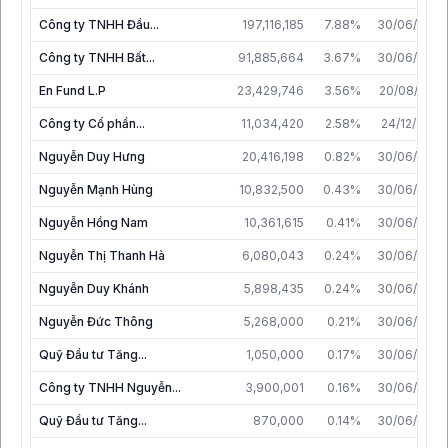
Công ty TNHH Đầu...
197,116,185
7.88%
30/06/2026
Công ty TNHH Bất...
91,885,664
3.67%
30/06/2026
En Fund L.P
23,429,746
3.56%
20/08/2021
Công ty Cổ phần...
11,034,420
2.58%
24/12/2014
Nguyễn Duy Hưng
20,416,198
0.82%
30/06/2026
Nguyễn Mạnh Hùng
10,832,500
0.43%
30/06/2026
Nguyễn Hồng Nam
10,361,615
0.41%
30/06/2026
Nguyễn Thị Thanh Hà
6,080,043
0.24%
30/06/2026
Nguyễn Duy Khánh
5,898,435
0.24%
30/06/2026
Nguyễn Đức Thông
5,268,000
0.21%
30/06/2026
Quỹ Đầu tư Tăng...
1,050,000
0.17%
30/06/2020
Công ty TNHH Nguyễn...
3,900,001
0.16%
30/06/2026
Quỹ Đầu tư Tăng...
870,000
0.14%
30/06/2020