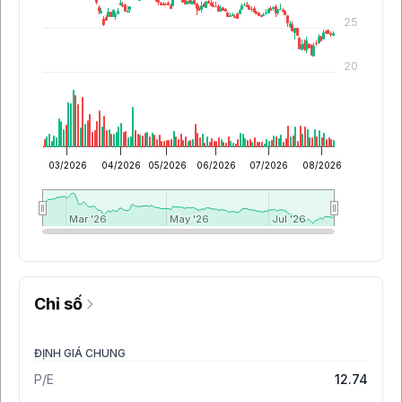
25
20
03/2026
04/2026
05/2026
06/2026
07/2026
08/2026
Mar '26
Mar '26
May '26
May '26
Jul '26
Jul '26
Chỉ số
ĐỊNH GIÁ CHUNG
P/E
12.74