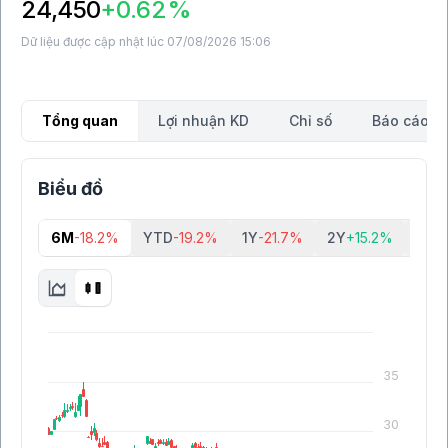
24,450
+0.62%
Dữ liệu được cập nhật lúc 07/08/2026 15:06
Tổng quan
Lợi nhuận KD
Chỉ số
Báo cáo tà
Biểu đồ
6M
-18.2%
YTD
-19.2%
1Y
-21.7%
2Y
+15.2%
5Y
-
35
30