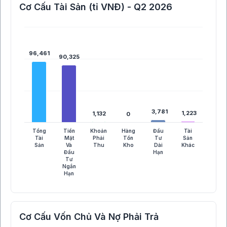
Cơ Cấu Tài Sản (tỉ VNĐ) - Q2 2026
96,461
96,461
90,325
90,325
3,781
3,781
1,223
1,223
1,132
1,132
0
0
Tổng
Tiền
Khoản
Hàng
Đầu
Tài
Tài
Mặt
Phải
Tồn
Tư
Sản
Sản
Và
Thu
Kho
Dài
Khác
Đầu
Hạn
Tư
Ngắn
Hạn
Cơ Cấu Vốn Chủ Và Nợ Phải Trả