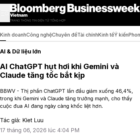
Kinh doanh
Công nghệ
Chuyên đề
Tài chính
Kinh tế
Ý kiến
Phon
AI & Dữ liệu lớn
AI ChatGPT hụt hơi khi Gemini và
Claude tăng tốc bắt kịp
BBWV - Thị phần ChatGPT lần đầu giảm xuống 46,4%,
trong khi Gemini và Claude tăng trưởng mạnh, cho thấy
cuộc đua AI đang ngày càng khốc liệt hơn.
Tác giả: Kiet Luu
17 tháng 06, 2026 lúc 4:04 PM