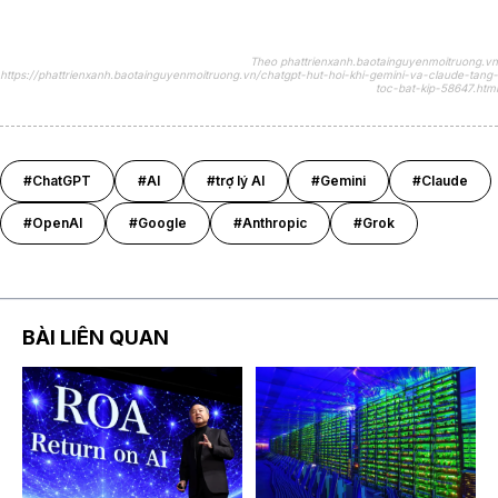
Theo phattrienxanh.baotainguyenmoitruong.vn
https://phattrienxanh.baotainguyenmoitruong.vn/chatgpt-hut-hoi-khi-gemini-va-claude-tang-
toc-bat-kip-58647.html
#ChatGPT
#AI
#trợ lý AI
#Gemini
#Claude
#OpenAI
#Google
#Anthropic
#Grok
BÀI LIÊN QUAN