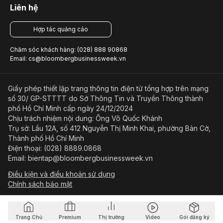
Liên hệ
Hợp tác quảng cáo
Chăm sóc khách hàng: (028) 888 90868
Email: cs@bloombergbusinessweek.vn
Giấy phép thiết lập trang thông tin điện tử tổng hợp trên mạng
số 30/ GP-STTTT do Sở Thông Tin và Truyền Thông thành
phố Hồ Chí Minh cấp ngày 24/12/2024
Chịu trách nhiệm nội dung: Ông Võ Quốc Khánh
Trụ sở: Lầu 12A, số 412 Nguyễn Thị Minh Khai, phường Bàn Cờ,
Thành phố Hồ Chí Minh
Điện thoại: (028) 8889.0868
Email: bientap@bloombergbusinessweek.vn
Điều kiện và điều khoản sử dụng
Chính sách bảo mật
© Copyright 2023-2026 Công ty Cổ phần Beacon Asia Media
Trang Chủ
Premium
Thị trường
Video
Gói đăng ký