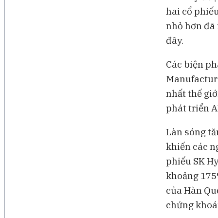
hai cổ phiế
nhỏ hơn đã 
đây.
Các biện p
Manufacturi
nhất thế gi
phát triển A
Làn sóng tă
khiến các n
phiếu SK Hy
khoảng 175%
của Hàn Quố
chứng khoán