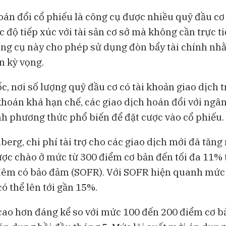
án đổi cổ phiếu là công cụ được nhiều quỹ đầu cơ
 độ tiếp xúc với tài sản cơ sở mà không cần trực t
ông cụ này cho phép sử dụng đòn bẩy tài chính n
n kỳ vọng.
, nơi số lượng quỹ đầu cơ có tài khoản giao dịch t
hoán khá hạn chế, các giao dịch hoán đổi với ngâ
ành phương thức phổ biến để đặt cược vào cổ phiếu.
erg, chi phí tài trợ cho các giao dịch mới đã tăng
ược chào ở mức từ 300 điểm cơ bản đến tối đa 11% t
 đêm có bảo đảm (SOFR). Với SOFR hiện quanh mức 
có thể lên tới gần 15%.
cao hơn đáng kể so với mức 100 đến 200 điểm cơ b