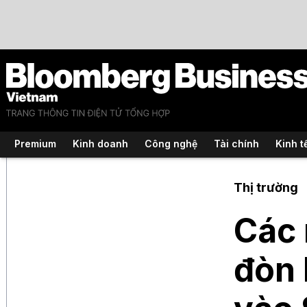
Premium
Kinh doanh
Công nghệ
Tài chính
Kinh t
Thị trường
Các 
đòn 