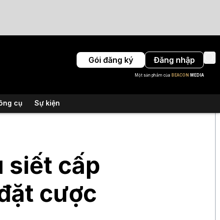
Gói đăng ký
Đăng nhập
Một sản phẩm của
BEACON
MEDIA
ông cụ
Sự kiện
 siết cấp
 đặt cược