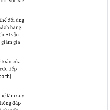
đối với các
thế đối ứng
hách hàng.
ếu AI vẫn
u giảm giá
 toán của
rực tiếp
cơ thị
thể làm suy
 không đáp