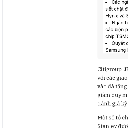
Các ng
siết chặt 
Hynix và 
Ngân hà
các biện 
chip TSM
Quyết 
Samsung E
bong bóng 
Chi phí
Citigroup, 
suất SOFR,
với các gia
Ngoài r
tỷ USD củ
vào đà tăng
giảm quy mô
đánh giá kỹ
Một số tổ c
Stanley đượ