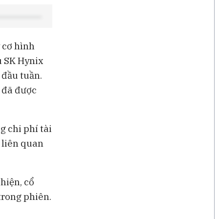
16 giờ
GIC tìm cách bán danh mục
quỹ cổ phần tư nhân trị giá
khoảng 1 tỉ USD
 cơ hình
u SK Hynix
 đầu tuần.
g đã được
 chi phí tài
 liên quan
hiện, cổ
trong phiên.