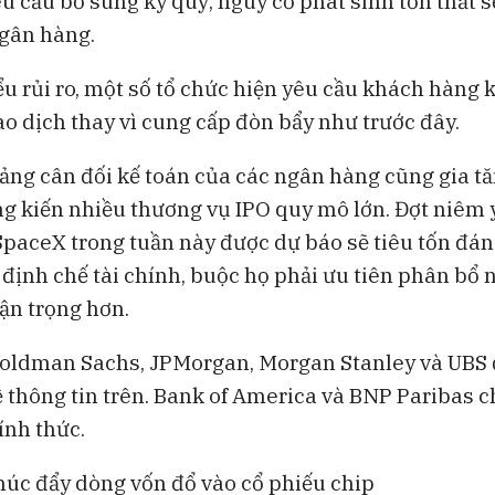
u cầu bổ sung ký quỹ, nguy cơ phát sinh tổn thất 
gân hàng.
ểu rủi ro, một số tổ chức hiện yêu cầu khách hàng 
iao dịch thay vì cung cấp đòn bẩy như trước đây.
bảng cân đối kế toán của các ngân hàng cũng gia tă
g kiến nhiều thương vụ IPO quy mô lớn. Đợt niêm yế
SpaceX trong tuần này được dự báo sẽ tiêu tốn đá
 định chế tài chính, buộc họ phải ưu tiên phân bổ 
ận trọng hơn.
Goldman Sachs, JPMorgan, Morgan Stanley và UBS 
ề thông tin trên. Bank of America và BNP Paribas 
ính thức.
thúc đẩy dòng vốn đổ vào cổ phiếu chip