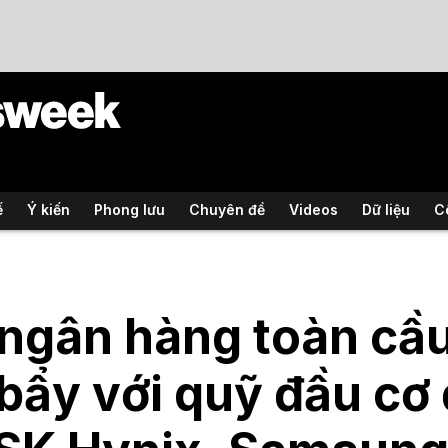
ế
Ý kiến
Phong lưu
Chuyên đề
Videos
Dữ liệu
C
ngân hàng toàn cầu
bẩy với quỹ đầu cơ