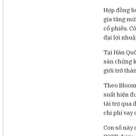
Hợp đồng ho
gia tăng mức
cổ phiếu. C
đại lợi nhuậ
Tại Hàn Quốc
sàn chứng k
giới trở th
Theo Bloomb
suất hiện đ
tài trợ qua
chi phí vay 
Con số này 