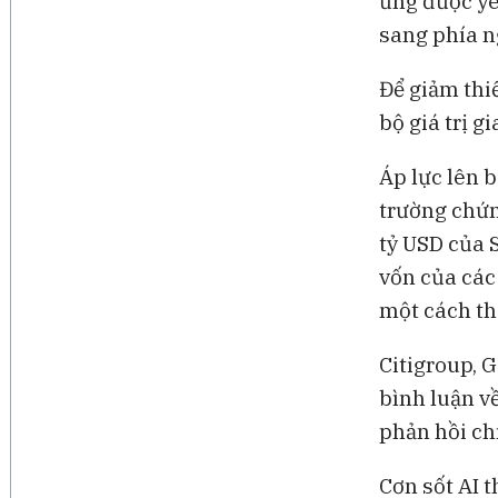
ứng được yê
sang phía n
Để giảm thi
bộ giá trị g
Áp lực lên 
trường chứn
tỷ USD của 
vốn của các
một cách th
Citigroup, 
bình luận v
phản hồi ch
Cơn sốt AI 