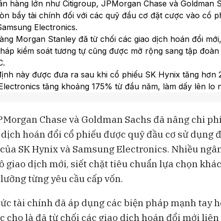
ân hàng lớn như Citigroup, JPMorgan Chase và Goldman 
Thị trường chứng khoán nửa cuối
AI cần được q
đòn bẩy tài chính đối với các quỹ đầu cơ đặt cược vào cổ 
2026: Phân hoá mạnh, rủi ro từ tỉ
Góc nhìn từ 
giá
Samsung Electronics.
ng Morgan Stanley đã từ chối các giao dịch hoán đổi mới,
pháp kiểm soát tương tự cũng được mở rộng sang tập đoàn
C.
định này được đưa ra sau khi cổ phiếu SK Hynix tăng hơn
lectronics tăng khoảng 175% từ đầu năm, làm dấy lên lo n
tài sản.
 tài trợ hiện tăng mạnh lên mức từ 300 điểm cơ bản đến 11%
JPMorgan Chase và Goldman Sachs đã nâng chi phí 
 đẩy tổng chi phí vay của các quỹ đầu cơ lên tới gần 15%.
o dịch hoán đổi cổ phiếu được quỹ đầu cơ sử dụng 
a, áp lực lên nguồn vốn ngân hàng còn gia tăng do đợt IPO 
a SpaceX và sự bùng nổ của các quỹ ETF chuyên biệt về A
 của SK Hynix và Samsung Electronics. Nhiều ngâ
 giao dịch mới, siết chặt tiêu chuẩn lựa chọn khá
 lưỡng từng yêu cầu cấp vốn.
hức tài chính đã áp dụng các biện pháp mạnh tay 
c cho là đã từ chối các giao dịch hoán đổi mới liê