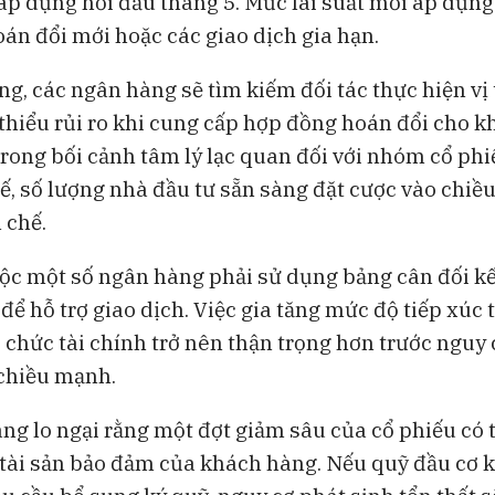
p dụng hồi đầu tháng 5. Mức lãi suất mới áp dụng 
án đổi mới hoặc các giao dịch gia hạn.
g, các ngân hàng sẽ tìm kiếm đối tác thực hiện vị 
hiểu rủi ro khi cung cấp hợp đồng hoán đổi cho k
trong bối cảnh tâm lý lạc quan đối với nhóm cổ phi
ế, số lượng nhà đầu tư sẵn sàng đặt cược vào chiề
 chế.
ộc một số ngân hàng phải sử dụng bảng cân đối kế
ể hỗ trợ giao dịch. Việc gia tăng mức độ tiếp xúc t
 chức tài chính trở nên thận trọng hơn trước nguy 
chiều mạnh.
ng lo ngại rằng một đợt giảm sâu của cổ phiếu có 
ị tài sản bảo đảm của khách hàng. Nếu quỹ đầu cơ