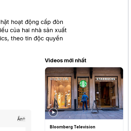
g
chặt hoạt động cấp đòn
iếu của hai nhà sản xuất
cs, theo tin độc quyền
Videos mới nhất
Ẩn
levision
Bloomberg Television
B