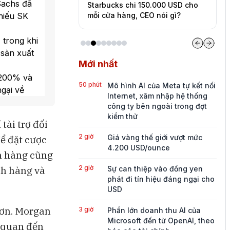
Sachs đã
uản lý đến đâu?
Starbucks chi 150.000 USD cho
C
phiếu SK
Jason Furman
mỗi cửa hàng, CEO nói gì?
t
 trong khi
 sản xuất
Mới nhất
 200% và
50 phút
Mô hình AI của Meta tự kết nối
gại về
Internet, xâm nhập hệ thống
công ty bên ngoài trong đợt
 trên lãi
kiểm thử
tài trợ đối
2 giờ
Giá vàng thế giới vượt mức
để đặt cược
trị giá 75
4.200 USD/ounce
I.
n hàng cũng
2 giờ
ch hàng và
Sự can thiệp vào đồng yen
phát đi tín hiệu đáng ngại cho
USD
hơn. Morgan
3 giờ
Phần lớn doanh thu AI của
Microsoft đến từ OpenAI, theo
n quan đến