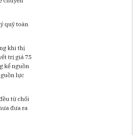
sẽ chuyển
ký quỹ toàn
ng khi thị
t trị giá 75
ng kể nguồn
nguồn lực
đều từ chối
chưa đưa ra