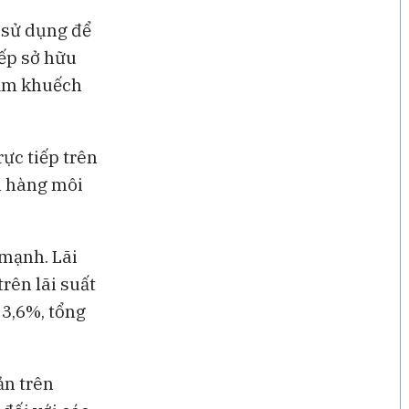
 sử dụng để
iếp sở hữu
hằm khuếch
rực tiếp trên
n hàng môi
 mạnh. Lãi
rên lãi suất
3,6%, tổng
ản trên