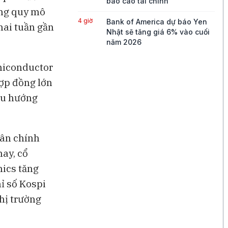
báo cáo tài chính
àng quy mô
4 giờ
Bank of America dự báo Yen
hai tuần gần
Nhật sẽ tăng giá 6% vào cuối
năm 2026
4 giờ
"Cha đỡ đầu của AI" Yann
miconductor
LeCun gia nhập công ty đầu
ợp đồng lớn
tư AI mới 224 Ventures
 xu hướng
5 giờ
Iran tuyên bố đạt thỏa thuận
với Oman về đề xuất tuyến qua
eo Hormuz
hân chính
13 giờ
Mỹ đổi cách can thiệp thị
ay, cổ
trường sau cú giải cứu đồng
yen
nics tăng
ỉ số Kospi
15 giờ
Honda nâng triển vọng lợi
nhuận thêm 30% nhờ đồng
hị trường
yen yếu và nhu cầu tại Mỹ
tăng cao