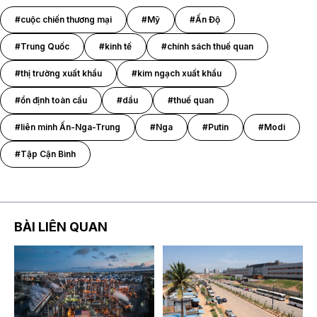
#cuộc chiến thương mại
#Mỹ
#Ấn Độ
#Trung Quốc
#kinh tế
#chính sách thuế quan
#thị trường xuất khẩu
#kim ngạch xuất khẩu
#ổn định toàn cầu
#dầu
#thuế quan
#liên minh Ấn-Nga-Trung
#Nga
#Putin
#Modi
#Tập Cận Bình
BÀI LIÊN QUAN