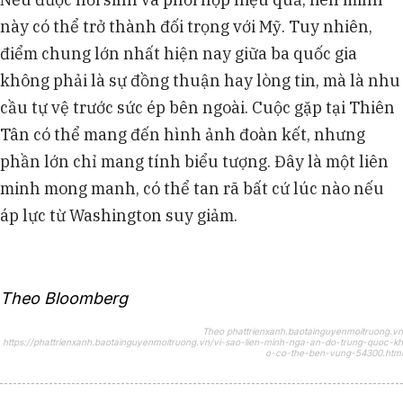
này có thể trở thành đối trọng với Mỹ. Tuy nhiên,
điểm chung lớn nhất hiện nay giữa ba quốc gia
không phải là sự đồng thuận hay lòng tin, mà là nhu
cầu tự vệ trước sức ép bên ngoài. Cuộc gặp tại Thiên
Tân có thể mang đến hình ảnh đoàn kết, nhưng
phần lớn chỉ mang tính biểu tượng. Đây là một liên
minh mong manh, có thể tan rã bất cứ lúc nào nếu
áp lực từ Washington suy giảm.
Theo Bloomberg
Theo phattrienxanh.baotainguyenmoitruong.vn
https://phattrienxanh.baotainguyenmoitruong.vn/vi-sao-lien-minh-nga-an-do-trung-quoc-kh
o-co-the-ben-vung-54300.html