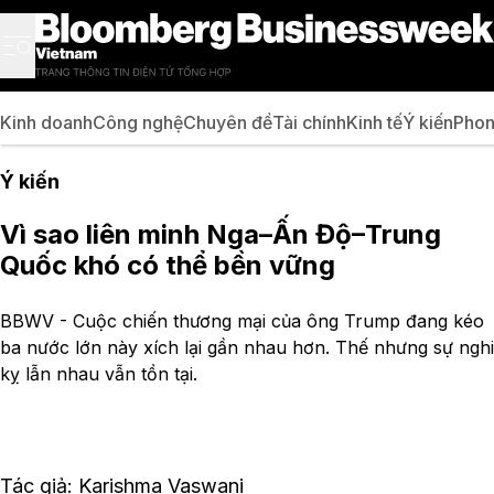
Kinh doanh
Công nghệ
Chuyên đề
Tài chính
Kinh tế
Ý kiến
Phon
Ý kiến
Vì sao liên minh Nga–Ấn Độ–Trung
Quốc khó có thể bền vững
BBWV - Cuộc chiến thương mại của ông Trump đang kéo
ba nước lớn này xích lại gần nhau hơn. Thế nhưng sự nghi
kỵ lẫn nhau vẫn tồn tại.
Tác giả: Karishma Vaswani