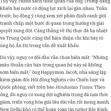
Tuy vậy, chính sách thuế quan của ông Trump đang
khiến hai nước có động lực xích lại gần nhau. Tuần
trước, họ đồng ý cùng xem xét phân định ranh giới
tranh chấp, một bước đi quan trọng hướng tới giải
quyết xung đột. Căng thẳng về thị thực đã hạ nhiệt
và Trung Quốc cũng thể hiện thiện chí khi bày tỏ
ủng hộ Ấn Độ trong vấn đề xuất khẩu.
Dù vậy, nguy cơ đối đầu vẫn chưa biến mất. “Những
mâu thuẫn căn bản trong quan hệ này sẽ không
sớm biến mất,” ông Happymon Jacob, nhà sáng lập
kiêm giám đốc Hội đồng Nghiên cứu Chiến lược và
Quốc phòng, viết trên báo
Hindustan Times
. Theo
ông, dù nguy cơ xung đột nghiêm trọng đã tạm thời
giảm, triển vọng hòa giải lâu dài vẫn rất mong manh.
New Delhi khó có thể hoàn toàn tin tưởng Bắc Kinh,