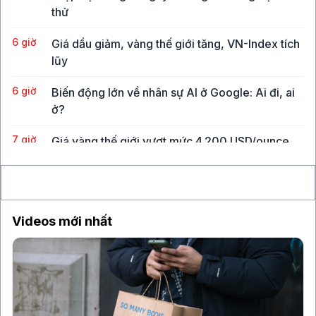
thử
6 giờ
Giá dầu giảm, vàng thế giới tăng, VN-Index tích
lũy
6 giờ
Biến động lớn về nhân sự AI ở Google: Ai đi, ai
ở?
7 giờ
Giá vàng thế giới vượt mức 4.200 USD/ounce
7 giờ
Sự can thiệp vào đồng yen phát đi tín hiệu đáng
ngại cho USD
Videos mới nhất