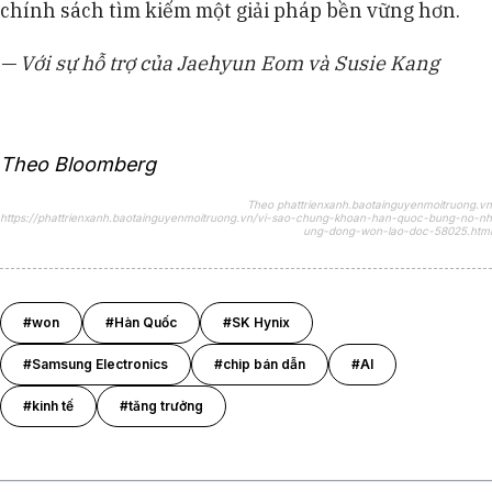
chính sách tìm kiếm một giải pháp bền vững hơn.
— Với sự hỗ trợ của Jaehyun Eom và Susie Kang
Theo Bloomberg
Theo phattrienxanh.baotainguyenmoitruong.vn
https://phattrienxanh.baotainguyenmoitruong.vn/vi-sao-chung-khoan-han-quoc-bung-no-nh
ung-dong-won-lao-doc-58025.html
#won
#Hàn Quốc
#SK Hynix
#Samsung Electronics
#chip bán dẫn
#AI
#kinh tế
#tăng trưởng