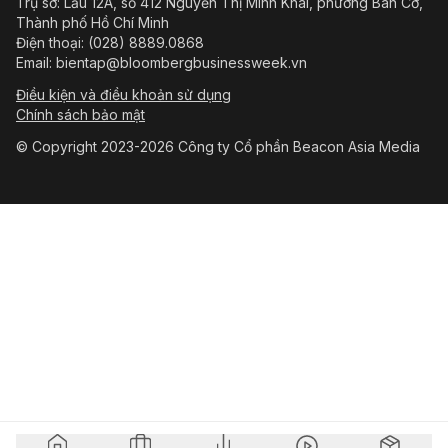
Trụ sở: Lầu 12A, số 412 Nguyễn Thị Minh Khai, phường Bàn Cờ,
Thành phố Hồ Chí Minh
Điện thoại: (028) 8889.0868
Email: bientap@bloombergbusinessweek.vn
Điều kiện và điều khoản sử dụng
Chính sách bảo mật
© Copyright 2023-2026 Công ty Cổ phần Beacon Asia Media