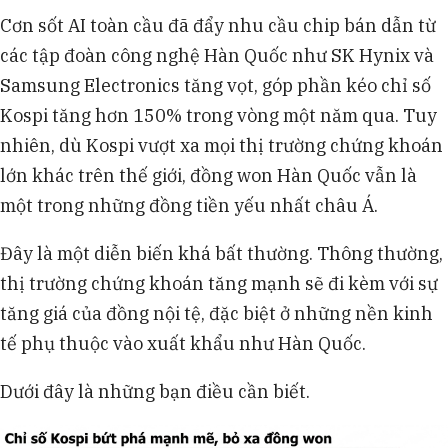
thẳng ở Trung Đông đã gây thêm áp lực lên đồng
Cơn sốt AI toàn cầu đã đẩy nhu cầu chip bán dẫn từ
won, vì Hàn Quốc gần như phải nhập khẩu toàn
các tập đoàn công nghệ Hàn Quốc như SK Hynix và
bộ năng lượng.
Ngân hàng Trung ương Hàn Quốc cho biết mối
Samsung Electronics tăng vọt, góp phần kéo chỉ số
liên hệ giữa thặng dư tài khoản vãng lai và sức
Kospi tăng hơn 150% trong vòng một năm qua. Tuy
mạnh của đồng won đã suy yếu từ năm 2015 do
nhiên, dù Kospi vượt xa mọi thị trường chứng khoán
thay đổi cơ cấu tài sản.
lớn khác trên thế giới, đồng won Hàn Quốc vẫn là
Chính phủ Hàn Quốc đã thực hiện các biện
pháp như ưu đãi thuế và bán ròng 22,5 tỷ USD
một trong những đồng tiền yếu nhất châu Á.
trong quý IV/2025 để bảo vệ đồng won, nhưng
hiệu quả chỉ là ngắn hạn.
Đây là một diễn biến khá bất thường. Thông thường,
thị trường chứng khoán tăng mạnh sẽ đi kèm với sự
tăng giá của đồng nội tệ, đặc biệt ở những nền kinh
tế phụ thuộc vào xuất khẩu như Hàn Quốc.
Dưới đây là những bạn điều cần biết.