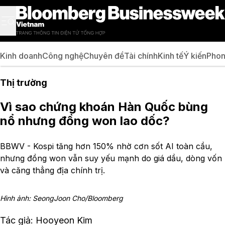
Kinh doanh
Công nghệ
Chuyên đề
Tài chính
Kinh tế
Ý kiến
Phon
Thị trường
Vì sao chứng khoán Hàn Quốc bùng
nổ nhưng đồng won lao dốc?
BBWV - Kospi tăng hơn 150% nhờ cơn sốt AI toàn cầu,
nhưng đồng won vẫn suy yếu mạnh do giá dầu, dòng vốn
và căng thẳng địa chính trị.
Hình ảnh: SeongJoon Cho/Bloomberg
Tác giả: Hooyeon Kim