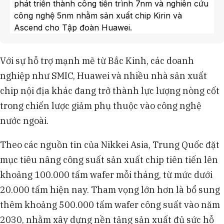
phát triển thành công tiến trình 7nm và nghiên cứu
công nghệ 5nm nhằm sản xuất chip Kirin và
Ascend cho Tập đoàn Huawei.
Tập đoàn Huawei hiện nắm 23% thị phần chip
AI tại Trung Quốc, đứng sau Tập đoàn Nvidia với
Với sự hỗ trợ mạnh mẽ từ Bắc Kinh, các doanh
66%, và dự kiến ra mắt các dòng chip Ascend mới
nghiệp như SMIC, Huawei và nhiều nhà sản xuất
vào năm 2026.
Trước các lệnh trừng phạt của Mỹ hạn chế máy
chip nội địa khác đang trở thành lực lượng nòng cốt
quang khắc EUV từ ASML, Trung Quốc đang thúc
trong chiến lược giảm phụ thuộc vào công nghệ
đẩy chuỗi cung ứng nội địa với sự tham gia của
nước ngoài.
Hua Hong và PengXinWei.
Việc chuyển dịch từ TSMC hay Samsung sang
Theo các nguồn tin của Nikkei Asia, Trung Quốc đặt
đối tác nội địa đã giúp tập đoàn SMIC vươn lên trở
mục tiêu nâng công suất sản xuất chip tiên tiến lên
thành nhà sản xuất chip theo hợp đồng lớn thứ ba
thế giới.
khoảng 100.000 tấm wafer mỗi tháng, từ mức dưới
20.000 tấm hiện nay. Tham vọng lớn hơn là bổ sung
thêm khoảng 500.000 tấm wafer công suất vào năm
2030, nhằm xây dựng nền tảng sản xuất đủ sức hỗ