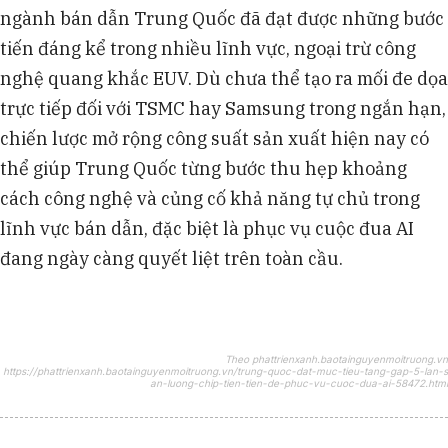
ngành bán dẫn Trung Quốc đã đạt được những bước
tiến đáng kể trong nhiều lĩnh vực, ngoại trừ công
nghệ quang khắc EUV. Dù chưa thể tạo ra mối đe dọa
trực tiếp đối với TSMC hay Samsung trong ngắn hạn,
chiến lược mở rộng công suất sản xuất hiện nay có
thể giúp Trung Quốc từng bước thu hẹp khoảng
cách công nghệ và củng cố khả năng tự chủ trong
lĩnh vực bán dẫn, đặc biệt là phục vụ cuộc đua AI
đang ngày càng quyết liệt trên toàn cầu.
Theo phattrienxanh.baotainguyenmoitruong.vn
https://phattrienxanh.baotainguyenmoitruong.vn/trung-quoc-dat-muc-tieu-tang-gap-5-lan-s
an-luong-chip-tien-tien-de-phuc-vu-cuoc-dua-ai-58472.html