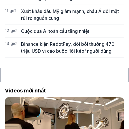
11 giờ
Xuất khẩu dầu Mỹ giảm mạnh, châu Á đối mặt
rủi ro nguồn cung
12 giờ
Cuộc đua AI toàn cầu tăng nhiệt
13 giờ
Binance kiện RedotPay, đòi bồi thường 470
triệu USD vì cáo buộc 'lôi kéo' người dùng
14 giờ
Vàng SJC vượt 143 triệu đồng/lượng sau khi giá
thế giới tăng mạnh nhất 6 tháng qua
Videos mới nhất