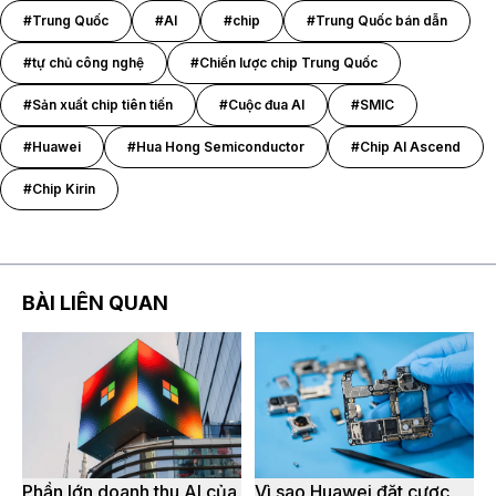
#Trung Quốc
#AI
#chip
#Trung Quốc bán dẫn
#tự chủ công nghệ
#Chiến lược chip Trung Quốc
#Sản xuất chip tiên tiến
#Cuộc đua AI
#SMIC
#Huawei
#Hua Hong Semiconductor
#Chip AI Ascend
#Chip Kirin
BÀI LIÊN QUAN
Phần lớn doanh thu AI của
Vì sao Huawei đặt cược