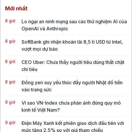
Mới nhất
8 giờ
Lo ngại an ninh mạng sau các thử nghiệm AI của
OpenAI và Anthropic
8 giờ
SoftBank ghi nhận khoản lãi 8,5 tỉ USD từ Intel,
vượt mọi dự báo
8 giờ
CEO Uber: Chưa thấy người tiêu dùng thắt chặt
chi tiêu
8 giờ
Đồng yen suy yếu thúc đẩy người Nhật đổ tiền
vào trang sức
9 giờ
Vì sao VN-Index chưa phản ánh đúng quy mô
kinh tế Việt Nam?
9 giờ
Điện Máy Xanh kết phiên giao dịch đầu tiên với
mức tăng 2,5% so với giá tham chiếu