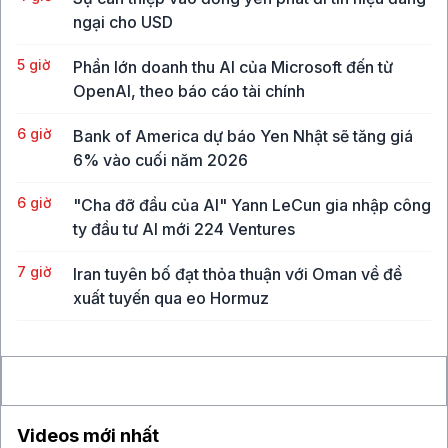
ngại cho USD
5 giờ
Phần lớn doanh thu AI của Microsoft đến từ
OpenAI, theo báo cáo tài chính
6 giờ
Bank of America dự báo Yen Nhật sẽ tăng giá
6% vào cuối năm 2026
6 giờ
"Cha đỡ đầu của AI" Yann LeCun gia nhập công
ty đầu tư AI mới 224 Ventures
7 giờ
Iran tuyên bố đạt thỏa thuận với Oman về đề
xuất tuyến qua eo Hormuz
15 giờ
Mỹ đổi cách can thiệp thị trường sau cú giải cứu
đồng yen
Videos mới nhất