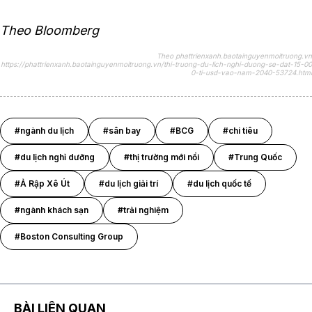
Theo Bloomberg
Theo phattrienxanh.baotainguyenmoitruong.vn
https://phattrienxanh.baotainguyenmoitruong.vn/thi-truong-du-lich-nghi-duong-se-dat-15-00
0-ti-usd-vao-nam-2040-53724.html
#ngành du lịch
#sân bay
#BCG
#chi tiêu
#du lịch nghỉ dưỡng
#thị trường mới nổi
#Trung Quốc
#Ả Rập Xê Út
#du lịch giải trí
#du lịch quốc tế
#ngành khách sạn
#trải nghiệm
#Boston Consulting Group
BÀI LIÊN QUAN