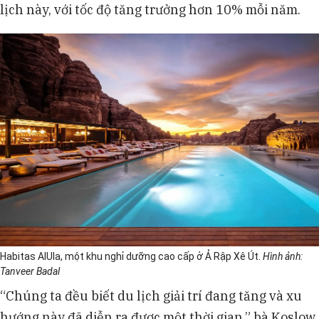
lịch này, với tốc độ tăng trưởng hơn 10% mỗi năm.
Habitas AlUla, một khu nghỉ dưỡng cao cấp ở Ả Rập Xê Út.
Hình ảnh:
Tanveer Badal
“Chúng ta đều biết du lịch giải trí đang tăng và xu
hướng này đã diễn ra được một thời gian,” bà Koslow