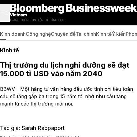
Kinh doanh
Công nghệ
Chuyên đề
Tài chính
Kinh tế
Ý kiến
Phon
Kinh tế
Thị trường du lịch nghỉ dưỡng sẽ đạt
15.000 tỉ USD vào năm 2040
BBWV - Một hãng tư vấn hàng đầu ước tính chi tiêu toàn
cầu sẽ tăng gấp ba trong 15 năm tới nhờ nhu cầu tăng
mạnh từ các thị trường mới nổi.
Tác giả: Sarah Rappaport