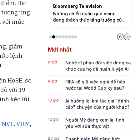
 điểm. Hai
Bloomberg Television
B
i tương ứng
có thể kéo vốn
Những chiếc quần quá mỏng
Đ
ệt Nam
đang thách thức tăng trưởng của
t
i với mức
Lululemon
ng, giảm
Mới nhất
hớp lệnh
9 giờ
Nghệ sĩ phản đối việc dùng ca
.
khúc của họ để huấn luyện AI
ên HoSE, so
9 giờ
FIFA sẽ giữ việc nghỉ để tiếp
nước tại World Cup kỳ sau?
đỏ với 19
ính kéo lùi
10 giờ
Ai hưởng lợi khi tác giả "đánh
cắp" chuyện của người khác?
12 giờ
Người Mỹ đang xem lại tình
ở
NVL
,
VHM
,
yêu với sữa thực vật
20 giờ
Thanh niên Mỹ càng lướt