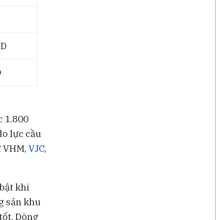
SD
D
c 1.800
do lực cầu
hư VHM,
VJC
,
bật khi
g sản khu
tốt. Dòng