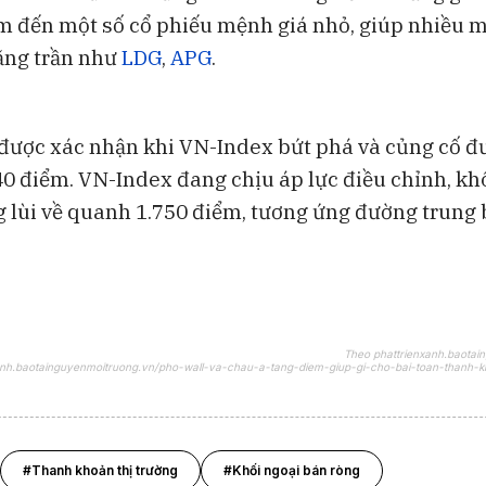
ìm đến một số cổ phiếu mệnh giá nhỏ, giúp nhiều 
ăng trần như
LDG
,
APG
.
 được xác nhận khi VN-Index bứt phá và củng cố đ
0 điểm. VN-Index đang chịu áp lực điều chỉnh, kh
g lùi về quanh 1.750 điểm, tương ứng đường trung
Theo phattrienxanh.baotai
nxanh.baotainguyenmoitruong.vn/pho-wall-va-chau-a-tang-diem-giup-gi-cho-bai-toan-thanh-
#Thanh khoản thị trường
#Khối ngoại bán ròng