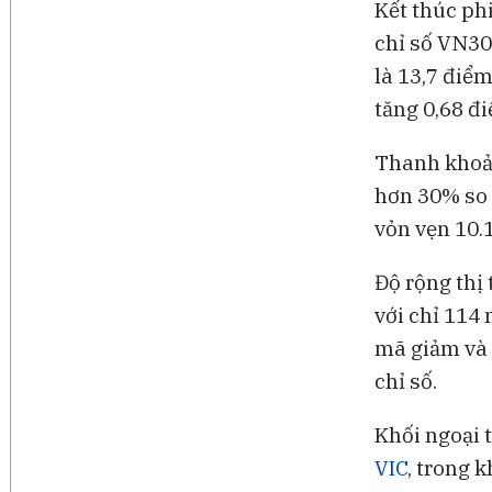
Kết thúc ph
chỉ số VN30
là 13,7 điể
tăng 0,68 đ
Thanh khoản
hơn 30% so 
vỏn vẹn 10.
Độ rộng thị
với chỉ 114
mã giảm và 
chỉ số.
Khối ngoại t
VIC
, trong 