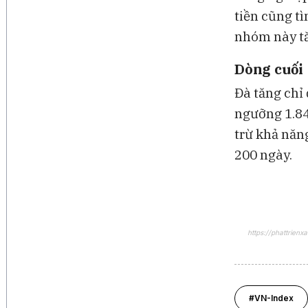
tiền cũng t
nhóm này t
Dòng cuối
Đà tăng chỉ
ngưỡng 1.84
trừ khả năn
200 ngày.
https://phattrie
#VN-Index