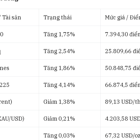
/ Tài sản
Trạng thái
Mức giá / Đi
00
Tăng 1,75%
7.394,30 điể
q
Tăng 2,54%
25.809,66 đi
nes
Tăng 1,86%
50.848,75 đi
 225
Tăng 4,14%
66.874,5 điể
rent)
Giảm 1,38%
89,13 USD/t
XAU/USD)
Giảm 0,21%
4.203,58 USD
Tăng 0,03%
67,32 USD/o