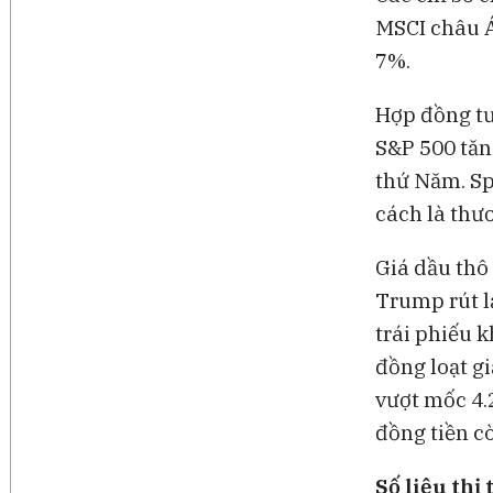
MSCI châu Á
7%.
Hợp đồng tư
S&P 500 tăn
thứ Năm. Sp
cách là thươ
Giá dầu thô
Trump rút l
trái phiếu 
đồng loạt gi
vượt mốc 4.
đồng tiền c
Số liệu thị