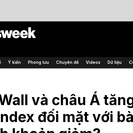
ế
Ý kiến
Phong lưu
Chuyên đề
Videos
Dữ liệu
C
Wall và châu Á tăn
ndex đối mặt với bà