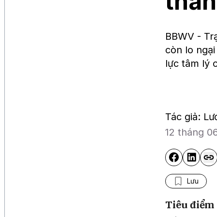
than
BBWV - Trạ
còn lo ngại
lực tâm lý
Tác giả: L
12 tháng 0
Lưu
Tiêu điểm