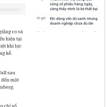
sóng cổ phiếu hàng ngày,
càng thấy mình là kẻ thất bại
20 giờ
Khi dòng vốn đủ xanh nhưng
doanh nghiệp chưa đủ lớn
giằng co và
21 giờ
Bong bóng AI có thể kéo vốn
ngoại khỏi Việt Nam
ến hiện tại
ệt khi lực
21 giờ
Những chiếc quần quá mỏng
ng kể.
đang thách thức tăng trưởng
của Lululemon
22 giờ
Điều gì đang thúc đẩy tăng
trưởng của Disney?
Wall sau
n đến một
22 giờ
Ba góc nhìn về những cơ hội
omberg.
mới cho thị trường Việt Nam
p chỉ số