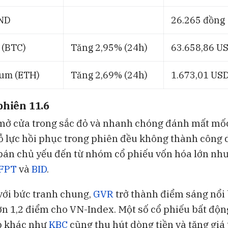
ND
26.265 đồng
 (BTC)
Tăng 2,95% (24h)
63.658,86 U
um (ETH)
Tăng 2,69% (24h)
1.673,01 US
phiên 11.6
mở cửa trong sắc đỏ và nhanh chóng đánh mất mố
ỗ lực hồi phục trong phiên đều không thành công 
 bán chủ yếu đến từ nhóm cổ phiếu vốn hóa lớn n
FPT
và
BID
.
với bức tranh chung,
GVR
trở thành điểm sáng nổi 
n 1,2 điểm cho VN-Index. Một số cổ phiếu bất độn
p khác như
KBC
cũng thu hút dòng tiền và tăng giá 