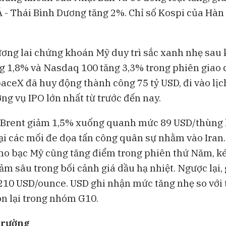
 - Thái Bình Dương tăng 2%. Chỉ số Kospi của Hàn
ơng lai chứng khoán Mỹ duy trì sắc xanh nhẹ sau k
g 1,8% và Nasdaq 100 tăng 3,3% trong phiên giao 
aceX đã huy động thành công 75 tỷ USD, đi vào lịch
ng vụ IPO lớn nhất từ trước đến nay.
 Brent giảm 1,5% xuống quanh mức 89 USD/thùng 
ại các mối đe dọa tấn công quân sự nhằm vào Iran.
kho bạc Mỹ cũng tăng điểm trong phiên thứ Năm, ké
ảm sâu trong bối cảnh giá dầu hạ nhiệt. Ngược lại,
210 USD/ounce. USD ghi nhận mức tăng nhẹ so với t
òn lại trong nhóm G10.
 trường