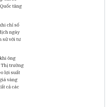
 Quốc tăng
hi chỉ số
dịch ngày
 sử với tư
khi ông
 Thị trường
o lợi suất
 giá vàng
ất cả các