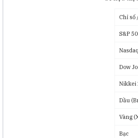
Chỉ số 
S&P 5
Nasda
Dow Jo
Nikkei
Dầu (B
Vàng (
Bạc