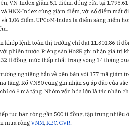
iên, VN-Index giảm 5,1 điểm, đóng cửa tại 1.798,61
BAM Studios
 và HNX-Index cùng giảm điểm, với số điểm mất đ
Bong bóng AI 
ngoại khỏi Vi
m và 1,06 điểm. UPCoM-Index là điểm sáng hiếm ho
iểm.
 khớp lệnh toàn thị trường chỉ đạt 11.301,86 tỉ đồ
với phiên trước. Riêng sàn HoSE ghi nhận giá trị k
132 tỉ đồng, mức thấp nhất trong vòng 14 tháng qua
 trường nghiêng hẳn về bên bán với 177 mã giảm tr
 mã tăng. Rổ VN30 cũng ghi nhận sự áp đảo của sắc 
chỉ có 8 mã tăng. Nhóm vốn hóa lớn là tác nhân ch
iếp tục bán ròng gần 500 tỉ đồng, tập trung nhiều 
khi mua ròng
VNM
,
KBC
,
GVR
.