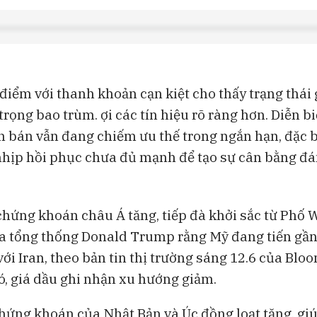
điểm với thanh khoản cạn kiệt cho thấy trạng thái 
trọng bao trùm. ợi các tín hiệu rõ ràng hơn. Diễn bi
n bán vẫn đang chiếm ưu thế trong ngắn hạn, đặc bi
 nhịp hồi phục chưa đủ mạnh để tạo sự cân bằng đá
chứng khoán châu Á tăng, tiếp đà khởi sắc từ Phố 
a tổng thống Donald Trump rằng Mỹ đang tiến gầ
ới Iran, theo bản tin thị trường sáng 12.6 của Blo
ó, giá dầu ghi nhận xu hướng giảm.
chứng khoán của Nhật Bản và Úc đồng loạt tăng, giú