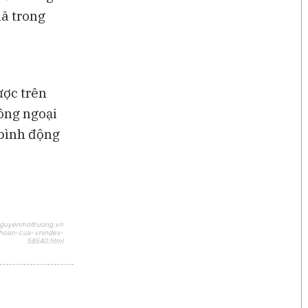
mã trong
ược trên
ông ngoại
 bình động
nguyenmoitruong.vn
khoan-cua-vnindex-
58540.html