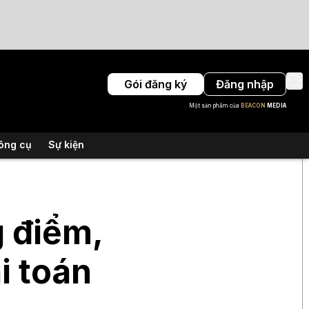
Gói đăng ký
Đăng nhập
Một sản phẩm của
BEACON
MEDIA
ông cụ
Sự kiện
g điểm,
i toán