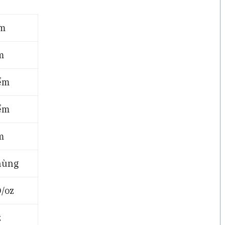
ểm
m
ểm
ểm
m
hùng
/oz
z