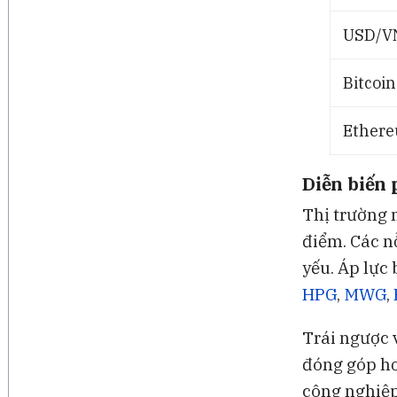
USD/V
Bitcoin
Ethere
Diễn biến 
Thị trường 
điểm. Các n
yếu. Áp lực
HPG
,
MWG
,
Trái ngược 
đóng góp hơ
công nghiệ