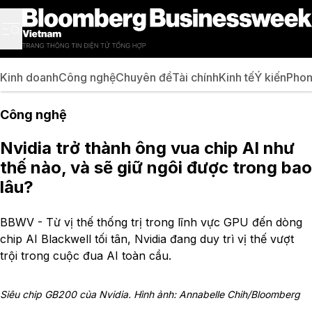
Kinh doanh
Công nghệ
Chuyên đề
Tài chính
Kinh tế
Ý kiến
Phon
Công nghệ
Nvidia trở thành ông vua chip AI như
thế nào, và sẽ giữ ngôi được trong bao
lâu?
BBWV - Từ vị thế thống trị trong lĩnh vực GPU đến dòng
chip AI Blackwell tối tân, Nvidia đang duy trì vị thế vượt
trội trong cuộc đua AI toàn cầu.
Siêu chip GB200 của Nvidia. Hình ảnh: Annabelle Chih/Bloomberg