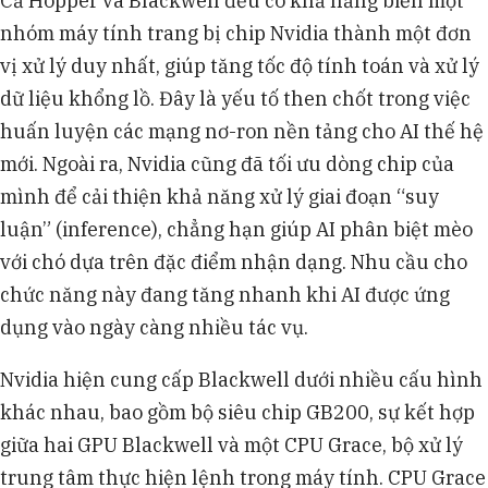
Cả Hopper và Blackwell đều có khả năng biến một
nhóm máy tính trang bị chip Nvidia thành một đơn
vị xử lý duy nhất, giúp tăng tốc độ tính toán và xử lý
dữ liệu khổng lồ. Đây là yếu tố then chốt trong việc
huấn luyện các mạng nơ-ron nền tảng cho AI thế hệ
mới. Ngoài ra, Nvidia cũng đã tối ưu dòng chip của
mình để cải thiện khả năng xử lý giai đoạn “suy
luận” (inference), chẳng hạn giúp AI phân biệt mèo
với chó dựa trên đặc điểm nhận dạng. Nhu cầu cho
chức năng này đang tăng nhanh khi AI được ứng
dụng vào ngày càng nhiều tác vụ.
Nvidia hiện cung cấp Blackwell dưới nhiều cấu hình
khác nhau, bao gồm bộ siêu chip GB200, sự kết hợp
giữa hai GPU Blackwell và một CPU Grace, bộ xử lý
trung tâm thực hiện lệnh trong máy tính. CPU Grace