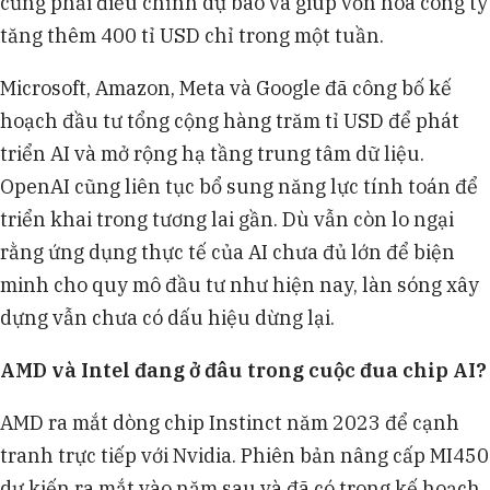
cũng phải điều chỉnh dự báo và giúp vốn hóa công ty
tăng thêm 400 tỉ USD chỉ trong một tuần.
Microsoft, Amazon, Meta và Google đã công bố kế
hoạch đầu tư tổng cộng hàng trăm tỉ USD để phát
triển AI và mở rộng hạ tầng trung tâm dữ liệu.
OpenAI cũng liên tục bổ sung năng lực tính toán để
triển khai trong tương lai gần. Dù vẫn còn lo ngại
rằng ứng dụng thực tế của AI chưa đủ lớn để biện
minh cho quy mô đầu tư như hiện nay, làn sóng xây
dựng vẫn chưa có dấu hiệu dừng lại.
AMD và Intel đang ở đâu trong cuộc đua chip AI?
AMD ra mắt dòng chip Instinct năm 2023 để cạnh
tranh trực tiếp với Nvidia. Phiên bản nâng cấp MI450
dự kiến ra mắt vào năm sau và đã có trong kế hoạch