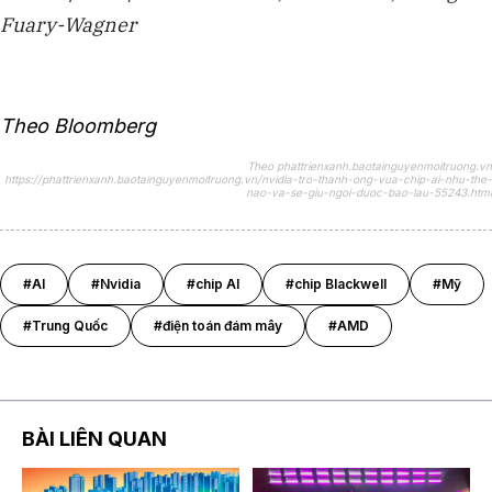
Fuary-Wagner
Theo Bloomberg
Theo phattrienxanh.baotainguyenmoitruong.vn
https://phattrienxanh.baotainguyenmoitruong.vn/nvidia-tro-thanh-ong-vua-chip-ai-nhu-the-
nao-va-se-giu-ngoi-duoc-bao-lau-55243.html
#AI
#Nvidia
#chip AI
#chip Blackwell
#Mỹ
#Trung Quốc
#điện toán đám mây
#AMD
BÀI LIÊN QUAN